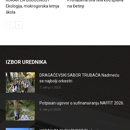
Ekologija, mokrogorska letnja
na Đetinji
škola
IZBOR UREDNIKA
DRAGAČEVSKI SABOR TRUBAČA Nadmeću
se najbolji orkestri
7. август 2026.
Potpisan ugovor o sufinansiranju NAFFIT 2026.
6. август 2026.