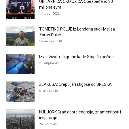
OBILAZNICA OKO UŽICA Obezbeđeno 30
miliona evra
11. март 2022.
TOMETINO POLJE Iz Londona stigli Melisa i
Zoran Đukić
14. август 2018.
Izvor života i bigrene kade Stopića pećine
19. април 2018.
ZLAKUSA: Crepuljari stigoše do UNESKA
8. март 2018.
NJUJORK Grad dobre energije, znamenitosti i
inspiracije
26. март 2019.