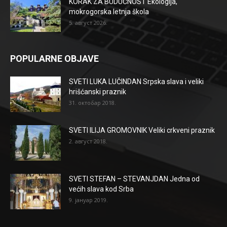
KORAK ZA BUDUĆNOST Ekologija,
mokrogorska letnja škola
5. август 2026.
POPULARNE OBJAVE
SVETI LUKA LUČINDAN Srpska slava i veliki
hrišćanski praznik
31. октобар 2018.
SVETI ILIJA GROMOVNIK Veliki crkveni praznik
2. август 2018.
SVETI STEFAN – STEVANJDAN Jedna od
većih slava kod Srba
9. јануар 2019.