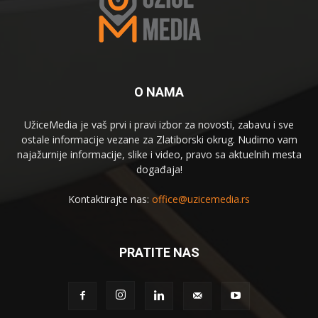
O NAMA
UžiceMedia je vaš prvi i pravi izbor za novosti, zabavu i sve
ostale informacije vezane za Zlatiborski okrug. Nudimo vam
najažurnije informacije, slike i video, pravo sa aktuelnih mesta
događaja!
Kontaktirajte nas:
office@uzicemedia.rs
PRATITE NAS