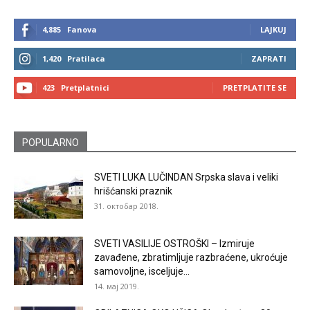
4,885
Fanova
LAJKUJ
1,420
Pratilaca
ZAPRATI
423
Pretplatnici
PRETPLATITE SE
POPULARNO
SVETI LUKA LUČINDAN Srpska slava i veliki
hrišćanski praznik
31. октобар 2018.
SVETI VASILIJE OSTROŠKI – Izmiruje
zavađene, zbratimljuje razbraćene, ukroćuje
samovoljne, isceljuje...
14. мај 2019.