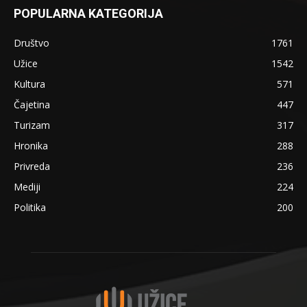
POPULARNA KATEGORIJA
Društvo
1761
Užice
1542
Kultura
571
Čajetina
447
Turizam
317
Hronika
288
Privreda
236
Mediji
224
Politika
200