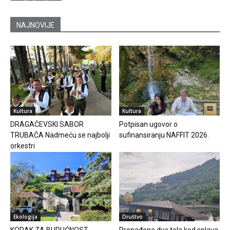
NAJNOVIJE
Kultura
Kultura
DRAGAČEVSKI SABOR
Potpisan ugovor o
TRUBAČA Nadmeću se najbolji
sufinansiranju NAFFIT 2026.
orkestri
Ekologija
Društvo
KORAK ZA BUDUĆNOST
Pronađena dva tela kod splava