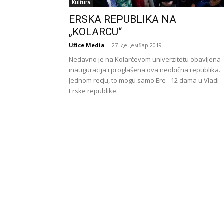
Kultura
ERSKA REPUBLIKA NA
„KOLARCU“
Užice Media
-
27. децембар 2019.
Nedavno je na Kolarčevom univerzitetu obavljena
inauguracija i proglašena ova neobična republika.
Jednom recju, to mogu samo Ere - 12 dama u Vladi
Erske republike.