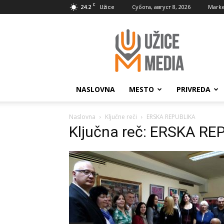
C
24.2
Субота, август 8, 2026
Marke
Užice
UžiceMedia
NASLOVNA
MESTO
PRIVREDA
Naslovna
Ključne reči
ERSKA REPUBLIKA
Ključna reč: ERSKA RE