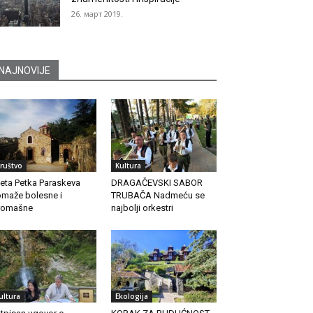
26. март 2019.
NAJNOVIJE
ruštvo
Kultura
eta Petka Paraskeva
DRAGAČEVSKI SABOR
maže bolesne i
TRUBAČA Nadmeću se
romašne
najbolji orkestri
ultura
Ekologija