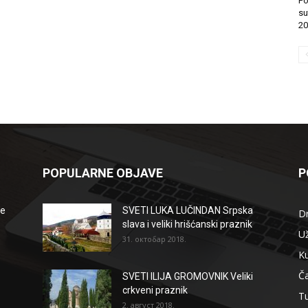
Po
su
20
POPULARNE OBJAVE
P
že
SVETI LUKA LUČINDAN Srpska
D
slava i veliki hrišćanski praznik
Už
31. октобар 2018.
Ku
Ča
SVETI ILIJA GROMOVNIK Veliki
crkveni praznik
T
2. август 2018.