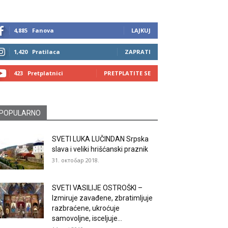
4,885
Fanova
LAJKUJ
1,420
Pratilaca
ZAPRATI
423
Pretplatnici
PRETPLATITE SE
POPULARNO
SVETI LUKA LUČINDAN Srpska
slava i veliki hrišćanski praznik
31. октобар 2018.
SVETI VASILIJE OSTROŠKI –
Izmiruje zavađene, zbratimljuje
razbraćene, ukroćuje
samovoljne, isceljuje...