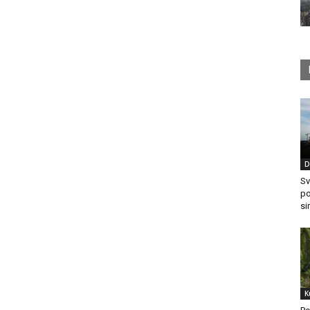
D
Sv
po
si
K