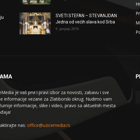
H
Pr
SVETI STEFAN – STEVANJDAN
ju
Jedna od većih slava kod Srba
Me
9. јануар 2019.
Po
NAMA
P
eMedia je vaš prvi i pravi izbor za novosti, zabavu i sve
le informacije vezane za Zlatiborski okrug. Nudimo vam
žurnije informacije, slike i video, pravo sa aktuelnih mesta
đaja!
aktirajte nas:
office@uzicemedia.rs