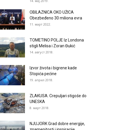
14. мај 2019.
OBILAZNICA OKO UŽICA
Obezbeđeno 30 miliona evra
11. март 2022.
TOMETINO POLJE Iz Londona
stigli Melisa i Zoran Đukić
14. август 2018.
Izvor života i bigrene kade
Stopića pećine
19. април 2018.
ZLAKUSA: Crepuljari stigoše do
UNESKA
8. март 2018.
NJUJORK Grad dobre energije,
znamenitosti i inspiracije