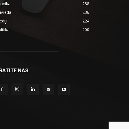
ronika
288
ivreda
236
diji
224
litika
200
RATITE NAS