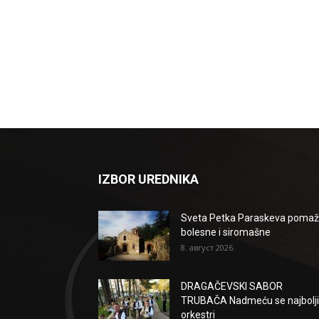
IZBOR UREDNIKA
Sveta Petka Paraskeva poma
bolesne i siromašne
8. август 2026.
DRAGAČEVSKI SABOR
TRUBAČA Nadmeću se najbolji
orkestri