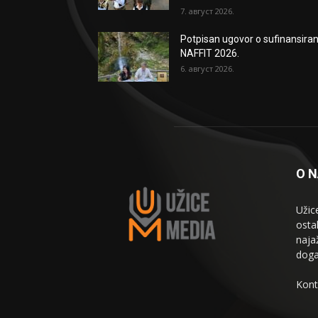
7. август 2026.
Potpisan ugovor o sufinansiran
NAFFIT 2026.
6. август 2026.
O 
Užic
osta
naja
doga
Kont