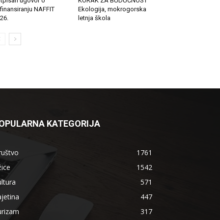
tpisan ugovor o
KORAK ZA BUDUĆNOST
finansiranju NAFFIT
Ekologija, mokrogorska
26.
letnja škola
OPULARNA KATEGORIJA
ruštvo
1761
ice
1542
ltura
571
jetina
447
urizam
317