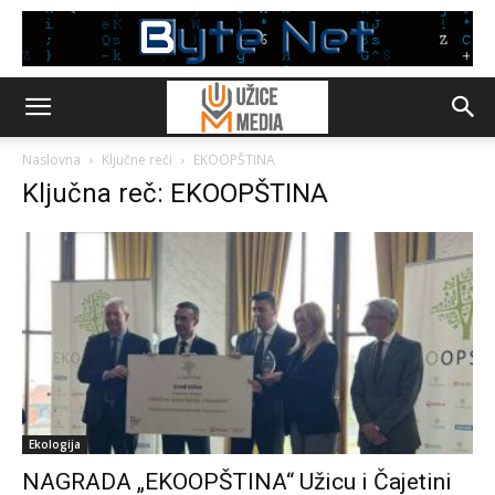
Naslovna
Ključne reči
EKOOPŠTINA
Ključna reč: EKOOPŠTINA
Ekologija
NAGRADA „EKOOPŠTINA“ Užicu i Čajetini