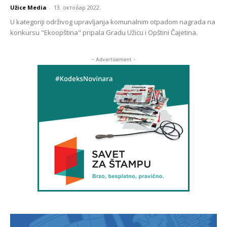
Užice Media
-
13. октобар 2022.
U kategoriji održivog upravljanja komunalnim otpadom nagrada na
konkursu "Ekoopština" pripala Gradu Užicu i Opštini Čajetina.
- Advertisement -