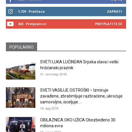
1,729
Pratilaca
ZAPRATI
423
Pretplatnici
PRETPLATITE SE
POPULARNO
SVETI LUKA LUČINDAN Srpska slava i veliki
hrišćanski praznik
31. октобар 2018.
SVETI VASILIJE OSTROŠKI – Izmiruje
zavađene, zbratimljuje razbraćene, ukroćuje
samovoljne, isceljuje...
14. мај 2019.
OBILAZNICA OKO UŽICA Obezbeđeno 30
miliona evra