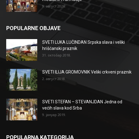
9. август 2026.
POPULARNE OBJAVE
SVETI LUKA LUČINDAN Srpska slava i veliki
hrišćanski praznik
31. октобар 2018.
SVETI ILIJA GROMOVNIK Veliki crkveni praznik
2. август 2018.
SVETI STEFAN – STEVANJDAN Jedna od
većih slava kod Srba
9. јануар 2019.
POPULARNA KATEGORIJA