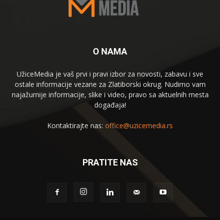
O NAMA
UžiceMedia je vaš prvi i pravi izbor za novosti, zabavu i sve
ostale informacije vezane za Zlatiborski okrug. Nudimo vam
najažurnije informacije, slike i video, pravo sa aktuelnih mesta
događaja!
Kontaktirajte nas:
office@uzicemedia.rs
PRATITE NAS