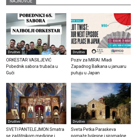
NAJNOVIJE
Društvo
Društvo
ORKESTAR VASILJEVIĆ
Poziv za MIRAI: Mladi
Pobednik sabora trubača u
Zapadnog Balkana u januaru
Guči
putuju u Japan
Društvo
Društvo
SVETI PANTELEJMON Smatra
Sveta Petka Paraskeva
se zaštitnikom medicine i
pomaže bolesne i siromašne