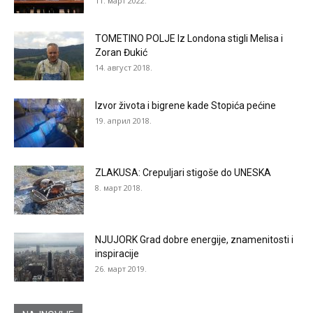
11. март 2022.
TOMETINO POLJE Iz Londona stigli Melisa i
Zoran Đukić
14. август 2018.
Izvor života i bigrene kade Stopića pećine
19. април 2018.
ZLAKUSA: Crepuljari stigoše do UNESKA
8. март 2018.
NJUJORK Grad dobre energije, znamenitosti i
inspiracije
26. март 2019.