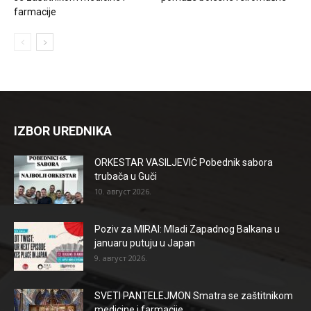
farmacije
IZBOR UREDNIKA
ORKESTAR VASILJEVIĆ Pobednik sabora
trubača u Guči
10. август 2026.
Poziv za MIRAI: Mladi Zapadnog Balkana u
januaru putuju u Japan
9. август 2026.
SVETI PANTELEJMON Smatra se zaštitnikom
medicine i farmacije