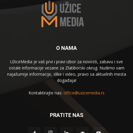
O NAMA
UžiceMedia je vaš prvi i pravi izbor za novosti, zabavu i sve
ostale informacije vezane za Zlatiborski okrug. Nudimo vam
najažurnije informacije, slike i video, pravo sa aktuelnih mesta
događaja!
Kontaktirajte nas:
office@uzicemedia.rs
PRATITE NAS