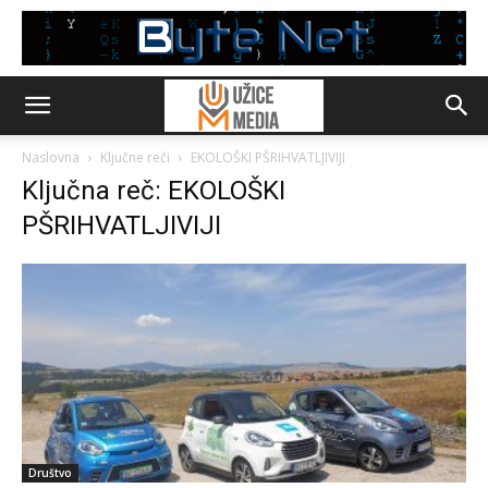
Naslovna
Ključne reči
EKOLOŠKI PŠRIHVATLJIVIJI
Ključna reč: EKOLOŠKI
PŠRIHVATLJIVIJI
Društvo