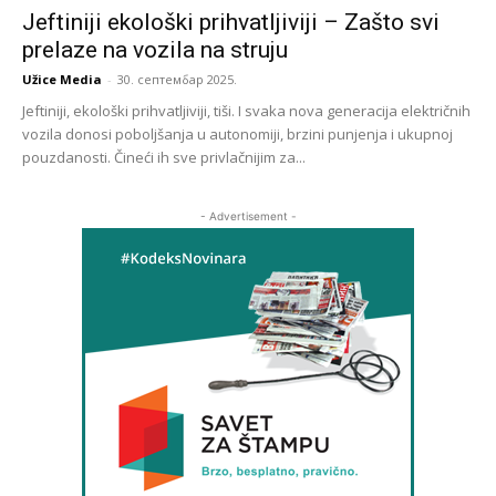
Jeftiniji ekološki prihvatljiviji – Zašto svi
prelaze na vozila na struju
Užice Media
-
30. септембар 2025.
Jeftiniji, ekološki prihvatljiviji, tiši. I svaka nova generacija električnih
vozila donosi poboljšanja u autonomiji, brzini punjenja i ukupnoj
pouzdanosti. Čineći ih sve privlačnijim za...
- Advertisement -