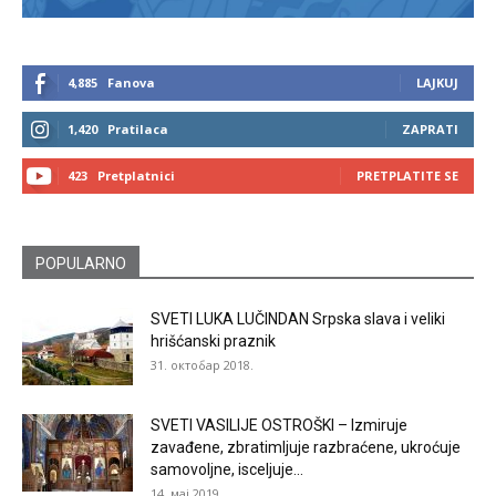
4,885
Fanova
LAJKUJ
1,420
Pratilaca
ZAPRATI
423
Pretplatnici
PRETPLATITE SE
POPULARNO
SVETI LUKA LUČINDAN Srpska slava i veliki
hrišćanski praznik
31. октобар 2018.
SVETI VASILIJE OSTROŠKI – Izmiruje
zavađene, zbratimljuje razbraćene, ukroćuje
samovoljne, isceljuje...
14. мај 2019.