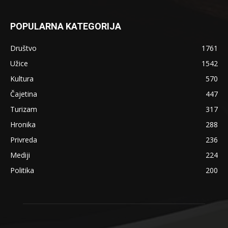
POPULARNA KATEGORIJA
Društvo
1761
Užice
1542
Kultura
570
Čajetina
447
Turizam
317
Hronika
288
Privreda
236
Mediji
224
Politika
200