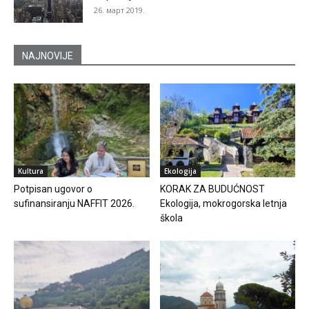
26. март 2019.
NAJNOVIJE
Kultura
Ekologija
Potpisan ugovor o
KORAK ZA BUDUĆNOST
sufinansiranju NAFFIT 2026.
Ekologija, mokrogorska letnja
škola