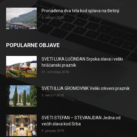
Pronađena dva tela kod splava na Đetinji
4. август 2026.
POPULARNE OBJAVE
SVETI LUKA LUČINDAN Srpska slava i veliki
hrišćanski praznik
31. октобар 2018.
SVETI ILIJA GROMOVNIK Veliki crkveni praznik
2. август 2018.
SVETI STEFAN – STEVANJDAN Jedna od
većih slava kod Srba
9. јануар 2019.