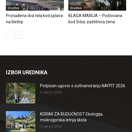
Društvo
Društvo
Pronađena dva tela kod splava
BLAGA MARIJA – Poštovana
na Đetinji
kod Srba, zaštitnica žena
IZBOR UREDNIKA
Potpisan ugovor o sufinansiranju NAFFIT 2026.
6. август 2026.
KORAK ZA BUDUĆNOST Ekologija,
mokrogorska letnja škola
5. август 2026.