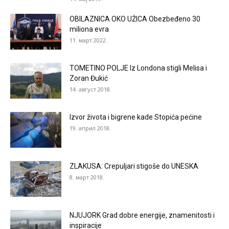
OBILAZNICA OKO UŽICA Obezbeđeno 30
miliona evra
11. март 2022.
TOMETINO POLJE Iz Londona stigli Melisa i
Zoran Đukić
14. август 2018.
Izvor života i bigrene kade Stopića pećine
19. април 2018.
ZLAKUSA: Crepuljari stigoše do UNESKA
8. март 2018.
NJUJORK Grad dobre energije, znamenitosti i
inspiracije