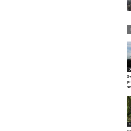
D
Sv
po
si
K