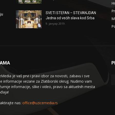
H
Pr
SVETI STEFAN – STEVANJDAN
ju
Jedna od većih slava kod Srba
Me
9. јануар 2019.
Po
NAMA
P
eMedia je vaš prvi i pravi izbor za novosti, zabavu i sve
le informacije vezane za Zlatiborski okrug. Nudimo vam
žurnije informacije, slike i video, pravo sa aktuelnih mesta
đaja!
aktirajte nas:
office@uzicemedia.rs