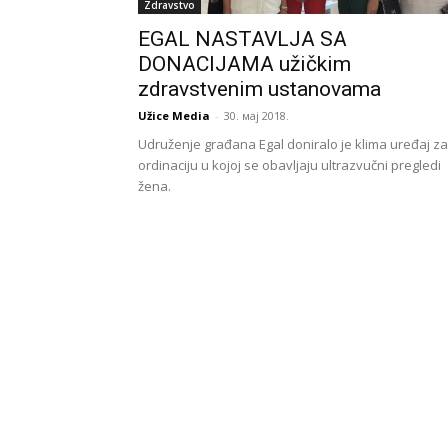
Zdravstvo
EGAL NASTAVLJA SA
DONACIJAMA užičkim
zdravstvenim ustanovama
Užice Media
-
30. мај 2018.
Udruženje građana Egal doniralo je klima uređaj za
ordinaciju u kojoj se obavljaju ultrazvučni pregledi
žena.