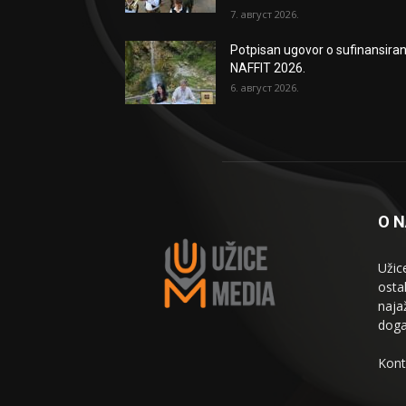
7. август 2026.
Potpisan ugovor o sufinansiran
NAFFIT 2026.
6. август 2026.
O 
Užic
osta
naja
doga
Kont