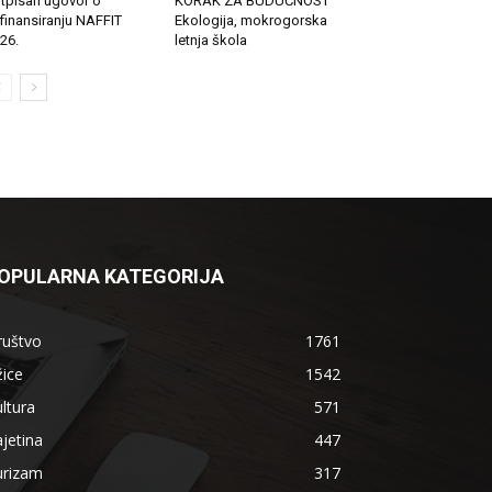
tpisan ugovor o
KORAK ZA BUDUĆNOST
finansiranju NAFFIT
Ekologija, mokrogorska
26.
letnja škola
OPULARNA KATEGORIJA
ruštvo
1761
ice
1542
ltura
571
jetina
447
urizam
317