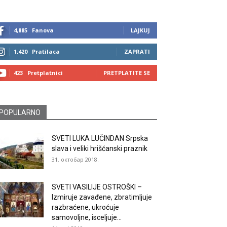
4,885
Fanova
LAJKUJ
1,420
Pratilaca
ZAPRATI
423
Pretplatnici
PRETPLATITE SE
POPULARNO
SVETI LUKA LUČINDAN Srpska
slava i veliki hrišćanski praznik
31. октобар 2018.
SVETI VASILIJE OSTROŠKI –
Izmiruje zavađene, zbratimljuje
razbraćene, ukroćuje
samovoljne, isceljuje...