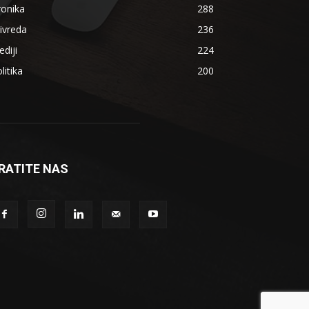
ronika
288
ivreda
236
diji
224
litika
200
RATITE NAS