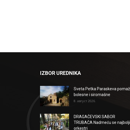
IZBOR UREDNIKA
Sveta Petka Paraskeva poma
bolesne i siromašne
8. август 2026.
DRAGAČEVSKI SABOR
TRUBAČA Nadmeću se najbolji
orkestri