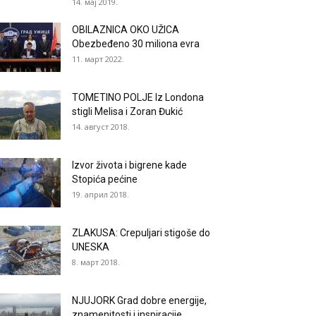
14. мај 2019.
OBILAZNICA OKO UŽICA
Obezbeđeno 30 miliona evra
11. март 2022.
TOMETINO POLJE Iz Londona
stigli Melisa i Zoran Đukić
14. август 2018.
Izvor života i bigrene kade
Stopića pećine
19. април 2018.
ZLAKUSA: Crepuljari stigoše do
UNESKA
8. март 2018.
NJUJORK Grad dobre energije,
znamenitosti i inspiracije