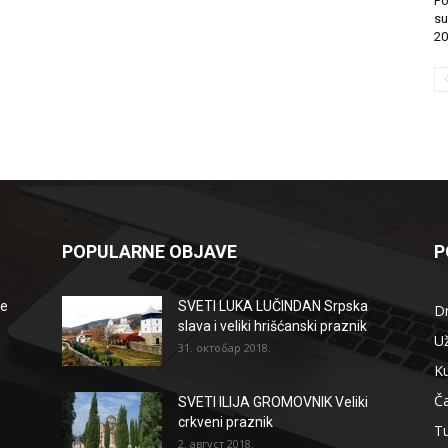
Po
su
20
POPULARNE OBJAVE
P
že
SVETI LUKA LUČINDAN Srpska
D
slava i veliki hrišćanski praznik
Už
31. октобар 2018.
Ku
Ča
SVETI ILIJA GROMOVNIK Veliki
crkveni praznik
T
2. август 2018.