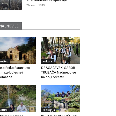
26. март 2019.
NAJNOVIJE
ruštvo
Kultura
eta Petka Paraskeva
DRAGAČEVSKI SABOR
maže bolesne i
TRUBAČA Nadmeću se
romašne
najbolji orkestri
ultura
Ekologija