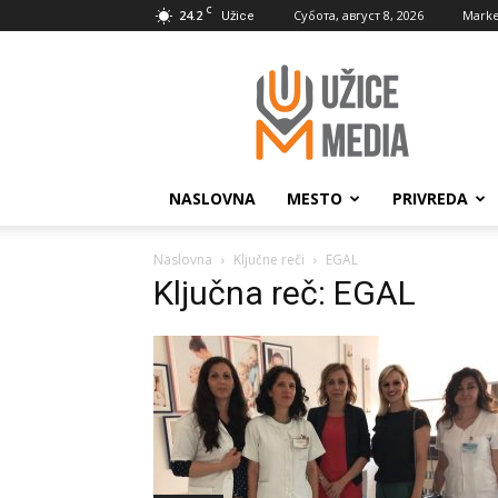
C
24.2
Субота, август 8, 2026
Marke
Užice
UžiceMedia
NASLOVNA
MESTO
PRIVREDA
Naslovna
Ključne reči
EGAL
Ključna reč: EGAL