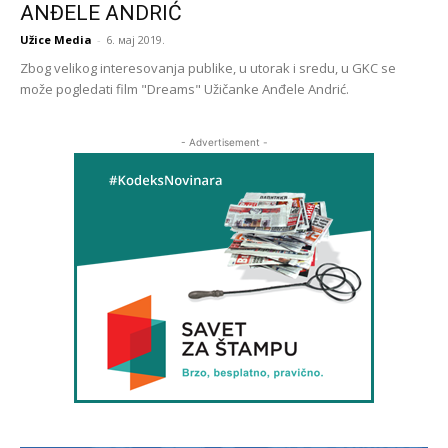
ANĐELE ANDRIĆ
Užice Media
-
6. мај 2019.
Zbog velikog interesovanja publike, u utorak i sredu, u GKC se
može pogledati film "Dreams" Užičanke Anđele Andrić.
- Advertisement -