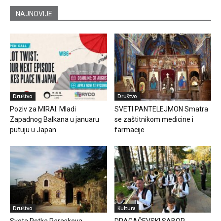
NAJNOVIJE
Društvo
Društvo
Poziv za MIRAI: Mladi
SVETI PANTELEJMON Smatra
Zapadnog Balkana u januaru
se zaštitnikom medicine i
putuju u Japan
farmacije
Društvo
Kultura
Sveta Petka Paraskeva
DRAGAČEVSKI SABOR