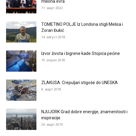
miliona evra
11. март 2022.
TOMETINO POLJE Iz Londona stigli Melisa i
Zoran Đukić
14. август 2018.
Izvor života i bigrene kade Stopića pećine
19. април 2018.
ZLAKUSA: Crepuljari stigoše do UNESKA
8. март 2018.
NJUJORK Grad dobre energije, znamenitosti i
inspiracije
26. март 2019.