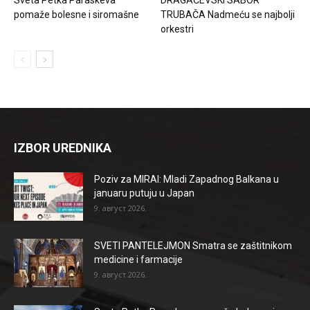
pomaže bolesne i siromašne
TRUBAČA Nadmeću se najbolji
orkestri
IZBOR UREDNIKA
Poziv za MIRAI: Mladi Zapadnog Balkana u
januaru putuju u Japan
9. август 2026.
SVETI PANTELEJMON Smatra se zaštitnikom
medicine i farmacije
9. август 2026.