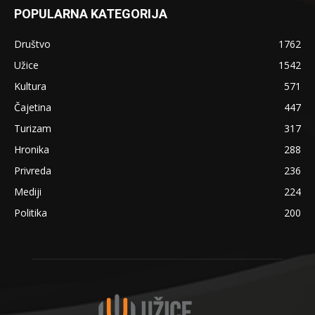
POPULARNA KATEGORIJA
Društvo
1762
Užice
1542
Kultura
571
Čajetina
447
Turizam
317
Hronika
288
Privreda
236
Mediji
224
Politika
200