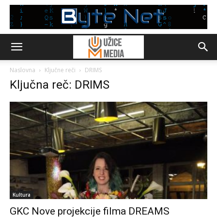
Naslovna
Ključne reči
DRIMS
Ključna reč: DRIMS
Kultura
GKC Nove projekcije filma DREAMS