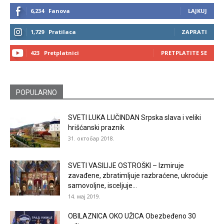
6,234
Fanova
LAJKUJ
1,729
Pratilaca
ZAPRATI
423
Pretplatnici
PRETPLATITE SE
POPULARNO
SVETI LUKA LUČINDAN Srpska slava i veliki
hrišćanski praznik
31. октобар 2018.
SVETI VASILIJE OSTROŠKI – Izmiruje
zavađene, zbratimljuje razbraćene, ukroćuje
samovoljne, isceljuje...
14. мај 2019.
OBILAZNICA OKO UŽICA Obezbeđeno 30