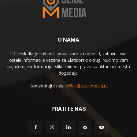
O NAMA
UžiceMedia je vaš prvi i pravi izbor za novosti, zabavu i sve
ostale informacije vezane za Zlatiborski okrug. Nudimo vam
najažurnije informacije, slike i video, pravo sa aktuelnih mesta
događaja!
Kontaktirajte nas:
office@uzicemedia.rs
PRATITE NAS