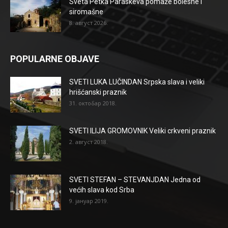
Sveta Petka Paraskeva pomaže bolesne i
siromašne
8. август 2026.
POPULARNE OBJAVE
SVETI LUKA LUČINDAN Srpska slava i veliki
hrišćanski praznik
31. октобар 2018.
SVETI ILIJA GROMOVNIK Veliki crkveni praznik
2. август 2018.
SVETI STEFAN – STEVANJDAN Jedna od
većih slava kod Srba
9. јануар 2019.