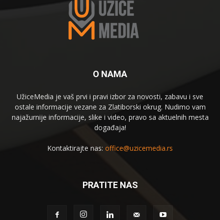
O NAMA
UžiceMedia je vaš prvi i pravi izbor za novosti, zabavu i sve
ostale informacije vezane za Zlatiborski okrug. Nudimo vam
najažurnije informacije, slike i video, pravo sa aktuelnih mesta
događaja!
Kontaktirajte nas:
office@uzicemedia.rs
PRATITE NAS