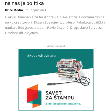
na nas je politika
Užice Media
-
23. април 2024.
U okviru kampanje za fer izbore (FERKA) u Užicu je održana tribina
na kojoj su govorili Dušan Spasojević, profesor Fakulteta političkih
nauka u Beogradu, student Pavle Cicvarić i Dragoslava Barzut iz
Građanskih inicijativa.
- Advertisement -