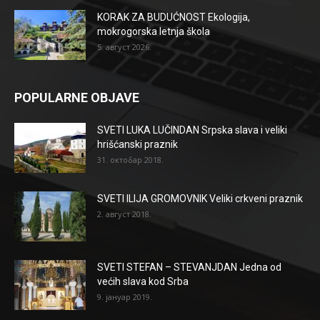
KORAK ZA BUDUĆNOST Ekologija,
mokrogorska letnja škola
5. август 2026.
POPULARNE OBJAVE
SVETI LUKA LUČINDAN Srpska slava i veliki
hrišćanski praznik
31. октобар 2018.
SVETI ILIJA GROMOVNIK Veliki crkveni praznik
2. август 2018.
SVETI STEFAN – STEVANJDAN Jedna od
većih slava kod Srba
9. јануар 2019.