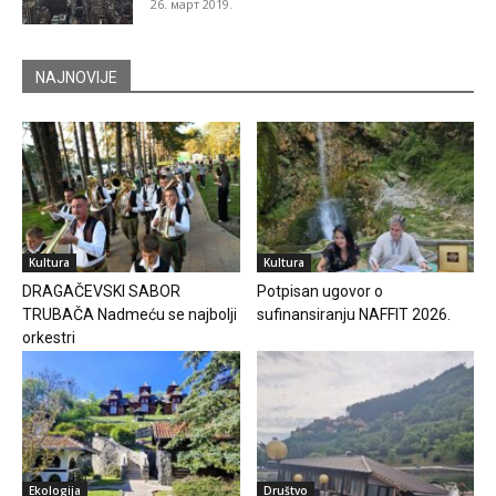
26. март 2019.
NAJNOVIJE
Kultura
Kultura
DRAGAČEVSKI SABOR
Potpisan ugovor o
TRUBAČA Nadmeću se najbolji
sufinansiranju NAFFIT 2026.
orkestri
Ekologija
Društvo