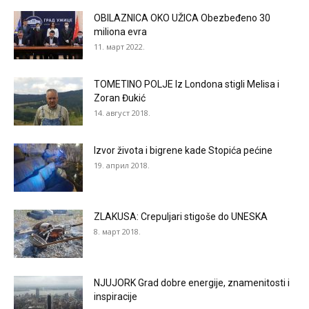
OBILAZNICA OKO UŽICA Obezbeđeno 30
miliona evra
11. март 2022.
TOMETINO POLJE Iz Londona stigli Melisa i
Zoran Đukić
14. август 2018.
Izvor života i bigrene kade Stopića pećine
19. април 2018.
ZLAKUSA: Crepuljari stigoše do UNESKA
8. март 2018.
NJUJORK Grad dobre energije, znamenitosti i
inspiracije