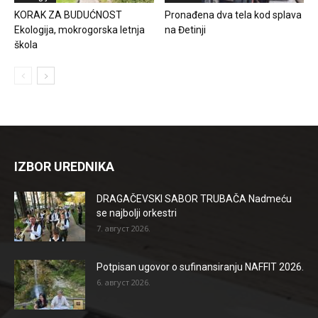
KORAK ZA BUDUĆNOST
Pronađena dva tela kod splava
Ekologija, mokrogorska letnja
na Đetinji
škola
IZBOR UREDNIKA
DRAGAČEVSKI SABOR TRUBAČA Nadmeću
se najbolji orkestri
7. август 2026.
Potpisan ugovor o sufinansiranju NAFFIT 2026.
6. август 2026.