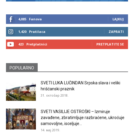
4,885
Fanova
LAJKUJ
1,420
Pratilaca
ZAPRATI
423
Pretplatnici
PRETPLATITE SE
POPULARNO
SVETI LUKA LUČINDAN Srpska slava i veliki
hrišćanski praznik
31. октобар 2018.
SVETI VASILIJE OSTROŠKI – Izmiruje
zavađene, zbratimljuje razbraćene, ukroćuje
samovoljne, isceljuje...
14. мај 2019.