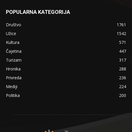
POPULARNA KATEGORIJA
Društvo
1761
Užice
1542
Kultura
571
Čajetina
447
Turizam
317
Hronika
288
Privreda
236
Mediji
224
Politika
200