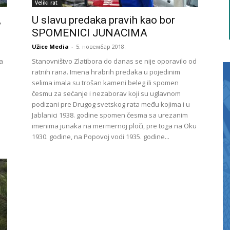
Veliki rat
,
U slavu predaka pravih kao bor
SPOMENICI JUNACIMA
Užice Media
-
5. новембар 2018.
a
Stanovništvo Zlatibora do danas se nije oporavilo od
ratnih rana. Imena hrabrih predaka u pojedinim
selima imala su trošan kameni beleg ili spomen
česmu za sećanje i nezaborav koji su uglavnom
podizani pre Drugog svetskog rata među kojima i u
Jablanici 1938. godine spomen česma sa urezanim
imenima junaka na mermernoj ploči, pre toga na Oku
1930. godine, na Popovoj vodi 1935. godine...