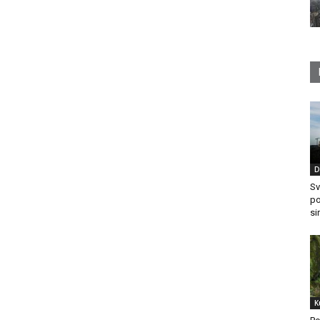
D
Sv
po
si
K