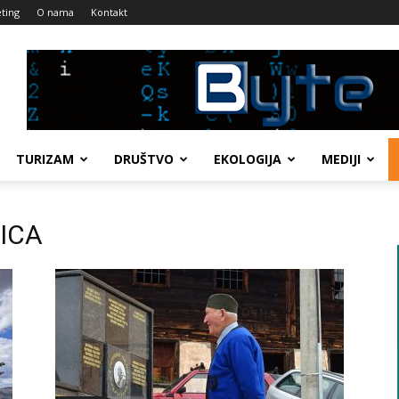
ting
O nama
Kontakt
TURIZAM
DRUŠTVO
EKOLOGIJA
MEDIJI
LICA