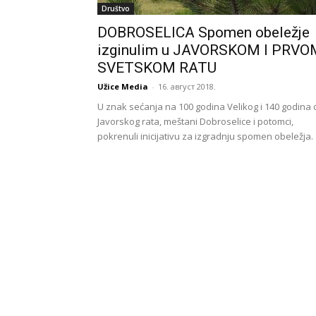
Društvo
DOBROSELICA Spomen obeležje
izginulim u JAVORSKOM I PRVO
SVETSKOM RATU
Užice Media
-
16. август 2018.
U znak sećanja na 100 godina Velikog i 140 godina 
Javorskog rata, meštani Dobroselice i potomci,
pokrenuli inicijativu za izgradnju spomen obeležja.