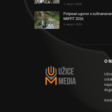
7. август 2026.
Potpisan ugovor o sufinansiran
NAFFIT 2026.
6. август 2026.
O 
Užic
osta
naja
doga
Kont