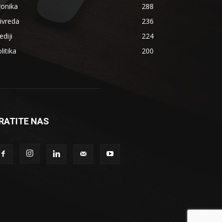
ronika
288
ivreda
236
diji
224
litika
200
RATITE NAS