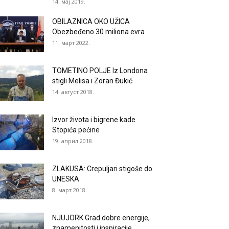
14. мај 2019.
OBILAZNICA OKO UŽICA
Obezbeđeno 30 miliona evra
11. март 2022.
TOMETINO POLJE Iz Londona
stigli Melisa i Zoran Đukić
14. август 2018.
Izvor života i bigrene kade
Stopića pećine
19. април 2018.
ZLAKUSA: Crepuljari stigoše do
UNESKA
8. март 2018.
NJUJORK Grad dobre energije,
znamenitosti i inspiracije