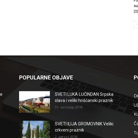
Po
su
20
POPULARNE OBJAVE
P
že
SVETI LUKA LUČINDAN Srpska
D
slava i veliki hrišćanski praznik
Už
31. октобар 2018.
Ku
Ča
SVETI ILIJA GROMOVNIK Veliki
crkveni praznik
T
2. август 2018.