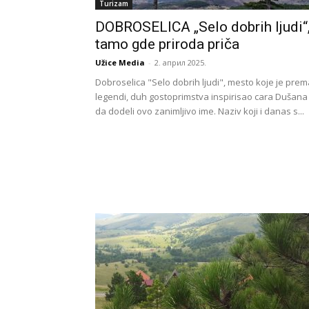
Turizam
DOBROSELICA „Selo dobrih ljudi“
tamo gde priroda priča
Užice Media
-
2. април 2025.
Dobroselica "Selo dobrih ljudi", mesto koje je prem
legendi, duh gostoprimstva inspirisao cara Dušana
da dodeli ovo zanimljivo ime. Naziv koji i danas s...