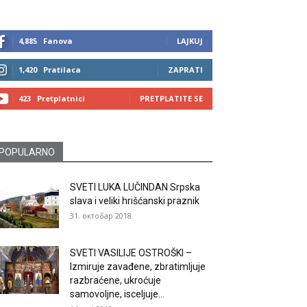
4,885
Fanova
LAJKUJ
1,420
Pratilaca
ZAPRATI
423
Pretplatnici
PRETPLATITE SE
POPULARNO
SVETI LUKA LUČINDAN Srpska
slava i veliki hrišćanski praznik
31. октобар 2018.
SVETI VASILIJE OSTROŠKI –
Izmiruje zavađene, zbratimljuje
razbraćene, ukroćuje
samovoljne, isceljuje...