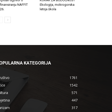
tpisan ugovor o
KORAK ZA BUDUĆNOST
finansiranju NAFFIT
Ekologija, mokrogorska
26.
letnja škola
OPULARNA KATEGORIJA
ruštvo
1761
ice
1542
ltura
571
jetina
447
urizam
317