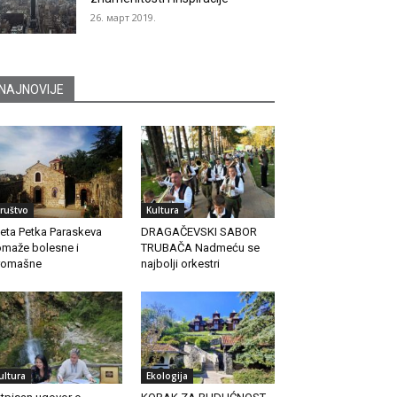
26. март 2019.
NAJNOVIJE
ruštvo
Kultura
eta Petka Paraskeva
DRAGAČEVSKI SABOR
maže bolesne i
TRUBAČA Nadmeću se
romašne
najbolji orkestri
ultura
Ekologija