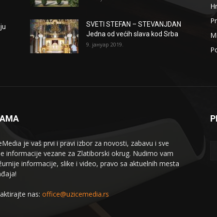
H
Pr
SVETI STEFAN – STEVANJDAN
ju
Jedna od većih slava kod Srba
Me
9. јануар 2019.
Po
NAMA
P
eMedia je vaš prvi i pravi izbor za novosti, zabavu i sve
le informacije vezane za Zlatiborski okrug. Nudimo vam
žurnije informacije, slike i video, pravo sa aktuelnih mesta
đaja!
aktirajte nas:
office@uzicemedia.rs