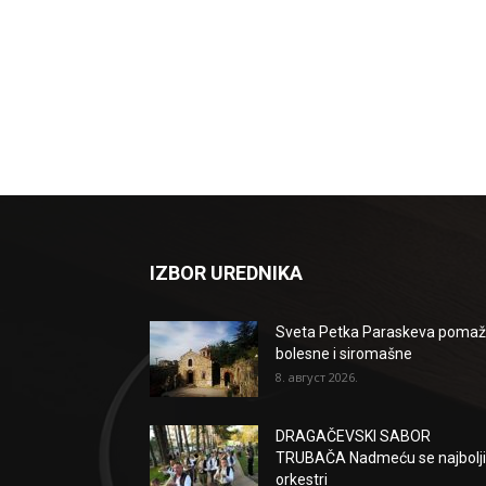
IZBOR UREDNIKA
Sveta Petka Paraskeva poma
bolesne i siromašne
8. август 2026.
DRAGAČEVSKI SABOR
TRUBAČA Nadmeću se najbolji
orkestri