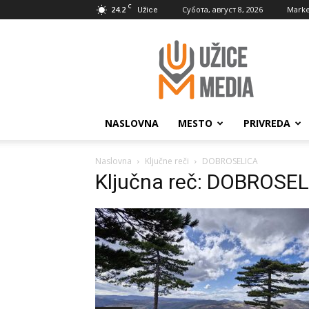
C
24.2
Субота, август 8, 2026
Marke
Užice
UžiceMedia
NASLOVNA
MESTO
PRIVREDA
Naslovna
Ključne reči
DOBROSELICA
Ključna reč: DOBROSE