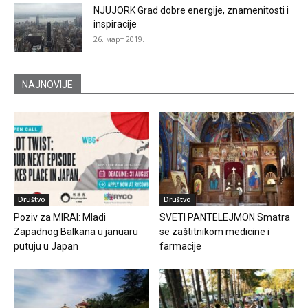
NJUJORK Grad dobre energije, znamenitosti i
inspiracije
26. март 2019.
NAJNOVIJE
Društvo
Društvo
Poziv za MIRAI: Mladi
SVETI PANTELEJMON Smatra
Zapadnog Balkana u januaru
se zaštitnikom medicine i
putuju u Japan
farmacije