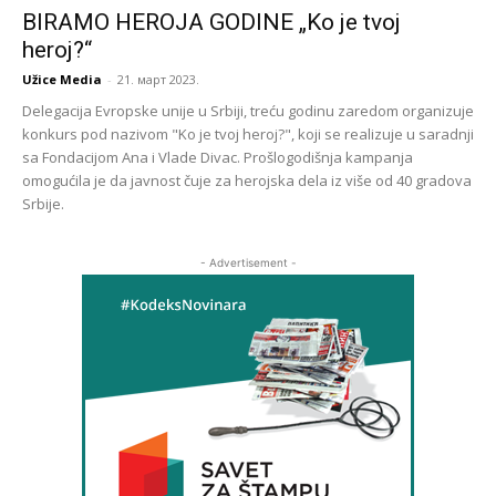
BIRAMO HEROJA GODINE „Ko je tvoj
heroj?“
Užice Media
-
21. март 2023.
Delegacija Evropske unije u Srbiji, treću godinu zaredom organizuje
konkurs pod nazivom "Ko je tvoj heroj?", koji se realizuje u saradnji
sa Fondacijom Ana i Vlade Divac. Prošlogodišnja kampanja
omogućila je da javnost čuje za herojska dela iz više od 40 gradova
Srbije.
- Advertisement -