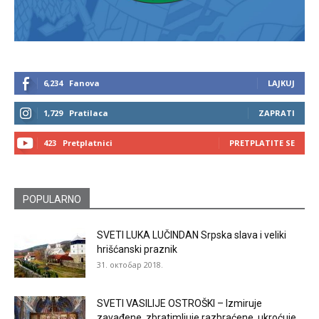
6,234
Fanova
LAJKUJ
1,729
Pratilaca
ZAPRATI
423
Pretplatnici
PRETPLATITE SE
POPULARNO
SVETI LUKA LUČINDAN Srpska slava i veliki
hrišćanski praznik
31. октобар 2018.
SVETI VASILIJE OSTROŠKI – Izmiruje
zavađene, zbratimljuje razbraćene, ukroćuje