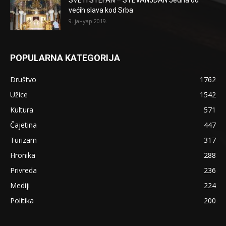
većih slava kod Srba
9. јануар 2019.
POPULARNA KATEGORIJA
Društvo
1762
Užice
1542
Kultura
571
Čajetina
447
Turizam
317
Hronika
288
Privreda
236
Mediji
224
Politika
200