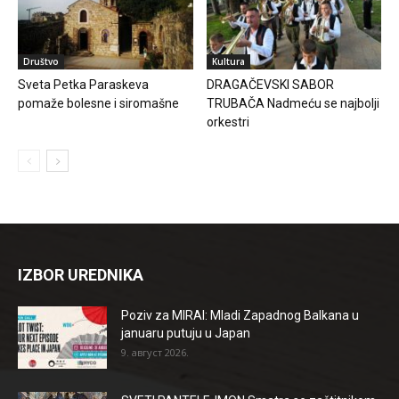
Društvo
Kultura
Sveta Petka Paraskeva
DRAGAČEVSKI SABOR
pomaže bolesne i siromašne
TRUBAČA Nadmeću se najbolji
orkestri
IZBOR UREDNIKA
Poziv za MIRAI: Mladi Zapadnog Balkana u
januaru putuju u Japan
9. август 2026.