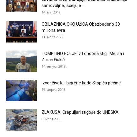
samovoljne, isceljuje...
14. мај 2019.
OBILAZNICA OKO UŽICA Obezbeđeno 30
miliona evra
11. март 2022.
TOMETINO POLJE Iz Londona stigli Melisa i
Zoran Đukić
14. август 2018.
Izvor života i bigrene kade Stopića pećine
19. април 2018.
ZLAKUSA: Crepuljari stigoše do UNESKA
8. март 2018.