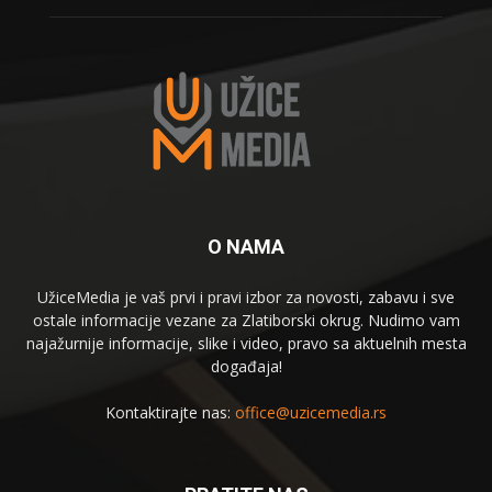
O NAMA
UžiceMedia je vaš prvi i pravi izbor za novosti, zabavu i sve
ostale informacije vezane za Zlatiborski okrug. Nudimo vam
najažurnije informacije, slike i video, pravo sa aktuelnih mesta
događaja!
Kontaktirajte nas:
office@uzicemedia.rs