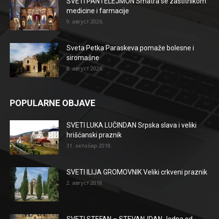
SVETI PANTELEJMON Smatra se zaštitnikom
medicine i farmacije
9. август 2026.
Sveta Petka Paraskeva pomaže bolesne i
siromašne
8. август 2026.
POPULARNE OBJAVE
SVETI LUKA LUČINDAN Srpska slava i veliki
hrišćanski praznik
31. октобар 2018.
SVETI ILIJA GROMOVNIK Veliki crkveni praznik
2. август 2018.
SVETI STEFAN – STEVANJDAN Jedna od