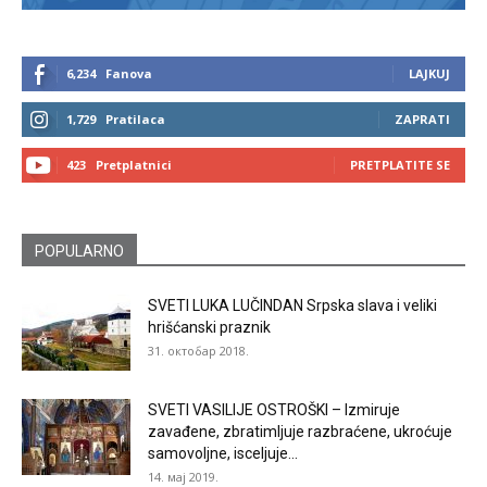
6,234
Fanova
LAJKUJ
1,729
Pratilaca
ZAPRATI
423
Pretplatnici
PRETPLATITE SE
POPULARNO
SVETI LUKA LUČINDAN Srpska slava i veliki
hrišćanski praznik
31. октобар 2018.
SVETI VASILIJE OSTROŠKI – Izmiruje
zavađene, zbratimljuje razbraćene, ukroćuje
samovoljne, isceljuje...
14. мај 2019.