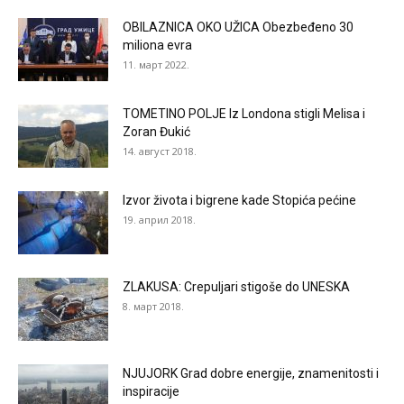
OBILAZNICA OKO UŽICA Obezbeđeno 30
miliona evra
11. март 2022.
TOMETINO POLJE Iz Londona stigli Melisa i
Zoran Đukić
14. август 2018.
Izvor života i bigrene kade Stopića pećine
19. април 2018.
ZLAKUSA: Crepuljari stigoše do UNESKA
8. март 2018.
NJUJORK Grad dobre energije, znamenitosti i
inspiracije