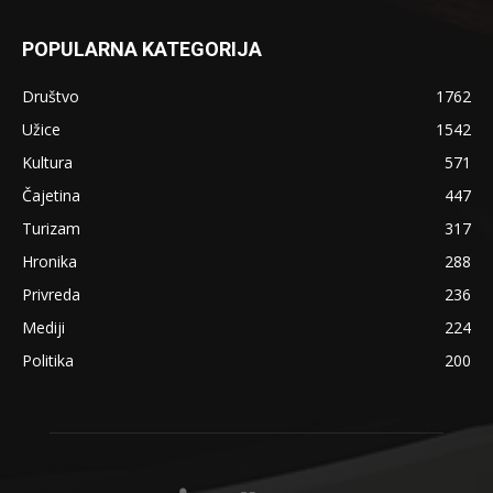
POPULARNA KATEGORIJA
Društvo
1762
Užice
1542
Kultura
571
Čajetina
447
Turizam
317
Hronika
288
Privreda
236
Mediji
224
Politika
200