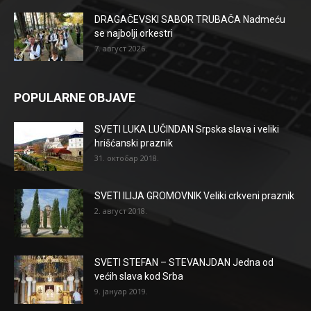
DRAGAČEVSKI SABOR TRUBAČA Nadmeću
se najbolji orkestri
7. август 2026.
POPULARNE OBJAVE
SVETI LUKA LUČINDAN Srpska slava i veliki
hrišćanski praznik
31. октобар 2018.
SVETI ILIJA GROMOVNIK Veliki crkveni praznik
2. август 2018.
SVETI STEFAN – STEVANJDAN Jedna od
većih slava kod Srba
9. јануар 2019.