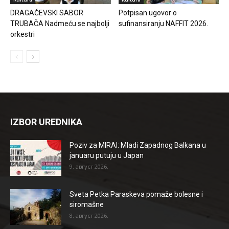
DRAGAČEVSKI SABOR
Potpisan ugovor o
TRUBAČA Nadmeću se najbolji
sufinansiranju NAFFIT 2026.
orkestri
IZBOR UREDNIKA
Poziv za MIRAI: Mladi Zapadnog Balkana u
januaru putuju u Japan
9. август 2026.
Sveta Petka Paraskeva pomaže bolesne i
siromašne
8. август 2026.