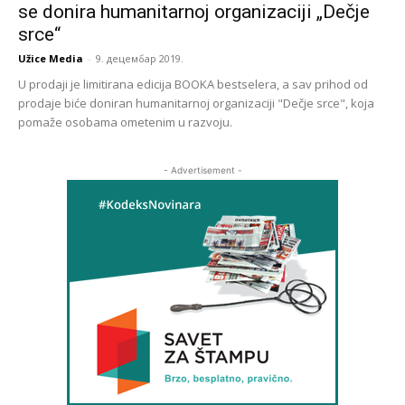
se donira humanitarnoj organizaciji „Dečje
srce“
Užice Media
-
9. децембар 2019.
U prodaji je limitirana edicija BOOKA bestselera, a sav prihod od
prodaje biće doniran humanitarnoj organizaciji "Dečje srce", koja
pomaže osobama ometenim u razvoju.
- Advertisement -