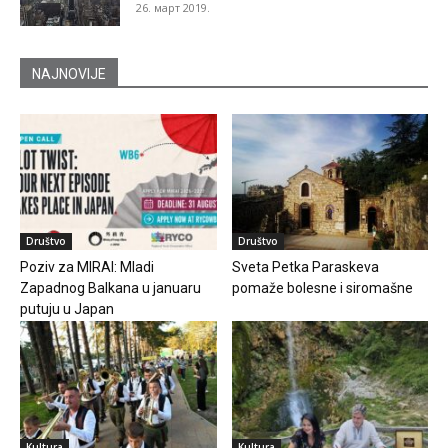
26. март 2019.
NAJNOVIJE
Društvo
Društvo
Poziv za MIRAI: Mladi
Sveta Petka Paraskeva
Zapadnog Balkana u januaru
pomaže bolesne i siromašne
putuju u Japan
Kultura
Kultura