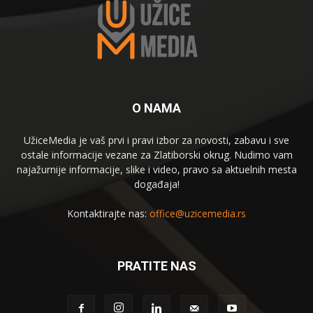
O NAMA
UžiceMedia je vaš prvi i pravi izbor za novosti, zabavu i sve
ostale informacije vezane za Zlatiborski okrug. Nudimo vam
najažurnije informacije, slike i video, pravo sa aktuelnih mesta
događaja!
Kontaktirajte nas:
office@uzicemedia.rs
PRATITE NAS