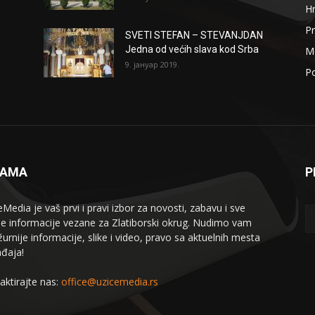
H
Pr
SVETI STEFAN – STEVANJDAN
Jedna od većih slava kod Srba
Me
9. јануар 2019.
Po
NAMA
P
eMedia je vaš prvi i pravi izbor za novosti, zabavu i sve
le informacije vezane za Zlatiborski okrug. Nudimo vam
žurnije informacije, slike i video, pravo sa aktuelnih mesta
đaja!
aktirajte nas:
office@uzicemedia.rs