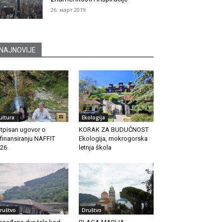
26. март 2019.
NAJNOVIJE
ultura
Ekologija
tpisan ugovor o
KORAK ZA BUDUĆNOST
finansiranju NAFFIT
Ekologija, mokrogorska
26.
letnja škola
ruštvo
Društvo