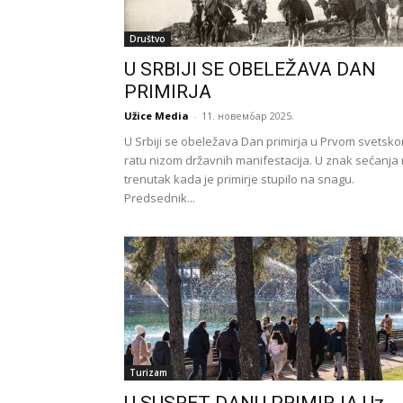
Društvo
U SRBIJI SE OBELEŽAVA DAN
PRIMIRJA
Užice Media
-
11. новембар 2025.
U Srbiji se obeležava Dan primirja u Prvom svetsk
ratu nizom državnih manifestacija. U znak sećanja
trenutak kada je primirje stupilo na snagu.
Predsednik...
Turizam