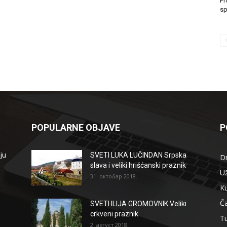
Pr
sp
POPULARNE OBJAVE
P
ju
SVETI LUKA LUČINDAN Srpska
D
slava i veliki hrišćanski praznik
Už
31. октобар 2018.
Ku
Ča
SVETI ILIJA GROMOVNIK Veliki
crkveni praznik
T
2. август 2018.