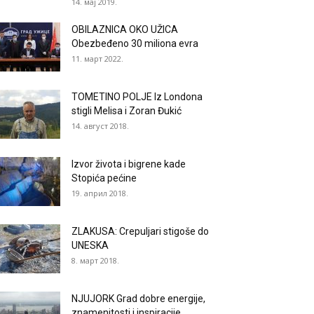
14. мај 2019.
OBILAZNICA OKO UŽICA
Obezbeđeno 30 miliona evra
11. март 2022.
TOMETINO POLJE Iz Londona
stigli Melisa i Zoran Đukić
14. август 2018.
Izvor života i bigrene kade
Stopića pećine
19. април 2018.
ZLAKUSA: Crepuljari stigoše do
UNESKA
8. март 2018.
NJUJORK Grad dobre energije,
znamenitosti i inspiracije