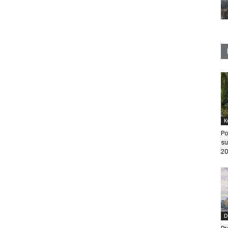
K
Po
su
20
D