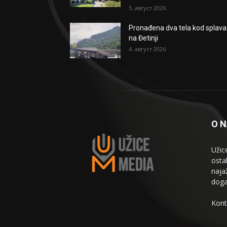
5. август 2026.
Pronađena dva tela kod splava
na Đetinji
4. август 2026.
O 
Užic
osta
naja
doga
Kont