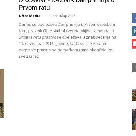
DRŽAVNI PRAZNIK Dan primirja u
Prvom ratu
Užice Media
-
11. новембар 2023.
Danas se obeležava Dan primirja u Prvom svetskom
ratu, praznik čiji je simbol cvet Natalijina ramonda. U
Srbiji i svetu praznik se obeležava u znak sećanja na
11. novembar 1918. godine, kada su sile Antante
potpisale primirje sa Nemačkom i time okončale Prvi
svetski rat.