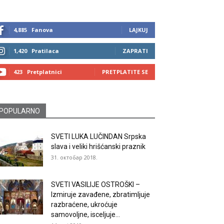
4,885
Fanova
LAJKUJ
1,420
Pratilaca
ZAPRATI
423
Pretplatnici
PRETPLATITE SE
POPULARNO
SVETI LUKA LUČINDAN Srpska
slava i veliki hrišćanski praznik
31. октобар 2018.
SVETI VASILIJE OSTROŠKI –
Izmiruje zavađene, zbratimljuje
razbraćene, ukroćuje
samovoljne, isceljuje...