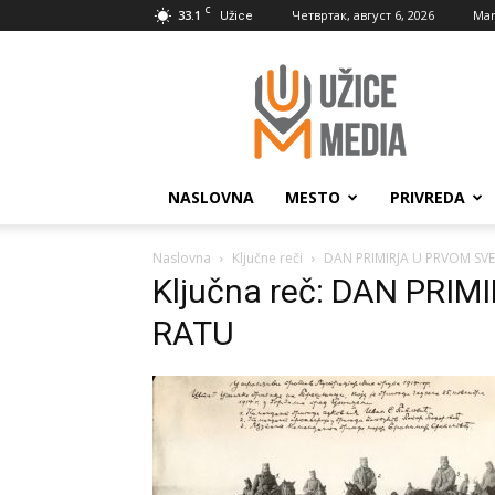
C
33.1
Четвртак, август 6, 2026
Mar
Užice
UžiceMedia
NASLOVNA
MESTO
PRIVREDA
Naslovna
Ključne reči
DAN PRIMIRJA U PRVOM SV
Ključna reč: DAN PR
RATU