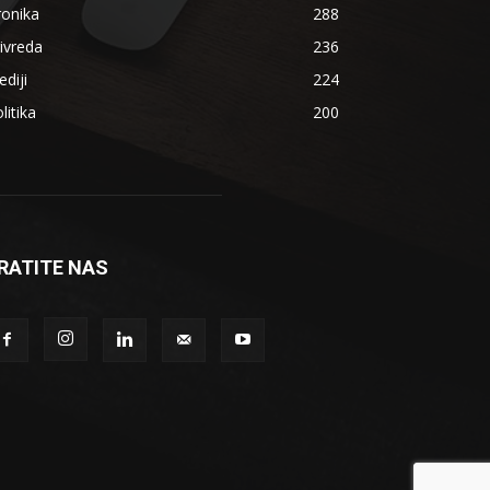
ronika
288
ivreda
236
diji
224
litika
200
RATITE NAS