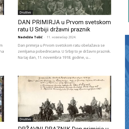
Društvo
DAN PRIMIRJA u Prvom svetskom
ratu U Srbiji državni praznik
Nadežda Tošić
-
11. новембар 2024.
om
Dan primirja u Prvom svetskom ratu obelažava se
 na
zemljama pobednicama. U Srbiji to je državni praznik.
Na taj dan, 11. novembra 1918. godine, u...
Društvo