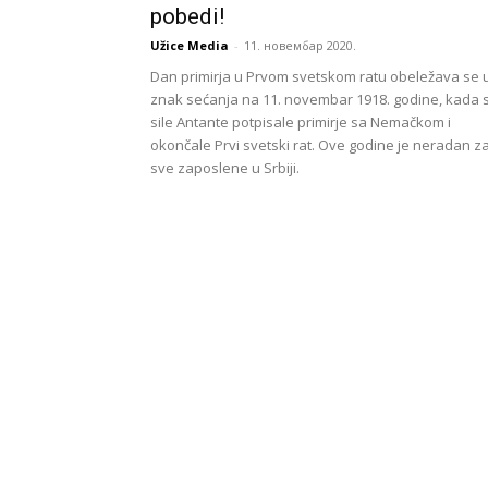
pobedi!
Užice Media
-
11. новембар 2020.
Dan primirja u Prvom svetskom ratu obeležava se 
znak sećanja na 11. novembar 1918. godine, kada 
sile Antante potpisale primirje sa Nemačkom i
okončale Prvi svetski rat. Ove godine je neradan z
sve zaposlene u Srbiji.