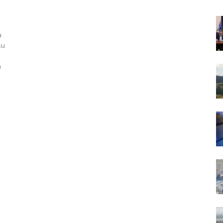
u
su
a