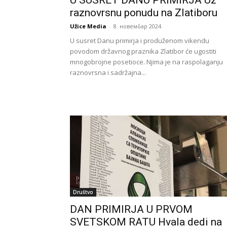
U SUSRET DANU PRIMIRJA Uz
raznovrsnu ponudu na Zlatiboru
Užice Media
-
8. новембар 2024.
U susret Danu primirja i produženom vikendu
povodom državnog praznika Zlatibor će ugostiti
mnogobrojne posetioce. Njima je na raspolaganju
raznovrsna i sadržajna...
Društvo
DAN PRIMIRJA U PRVOM
SVETSKOM RATU Hvala dedi na