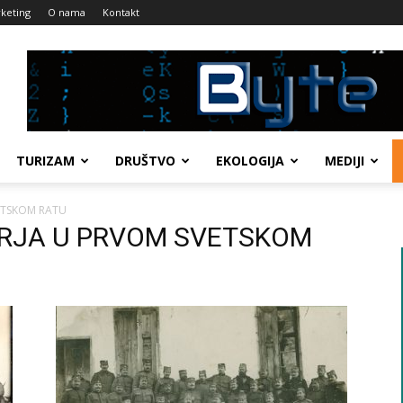
keting
O nama
Kontakt
TURIZAM
DRUŠTVO
EKOLOGIJA
MEDIJI
ETSKOM RATU
IMIRJA U PRVOM SVETSKOM