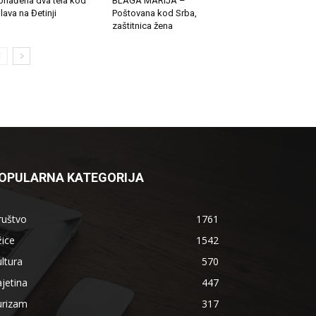
onađena dva tela kod
BLAGA MARIJA –
lava na Đetinji
Poštovana kod Srba,
zaštitnica žena
OPULARNA KATEGORIJA
ruštvo
1761
ice
1542
ltura
570
jetina
447
urizam
317