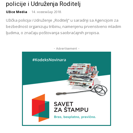
policije i Udruženja Roditelj
Užice Media
-
14. новембар 2018.
Užička policija i Udruženje „Roditelj“ u saradnji sa Agencijom za
bezbednost organizuju tribinu, namenjenu prvenstveno mladim
ljudima, o značaju poštovanja saobraćajnih propisa.
- Advertisement -