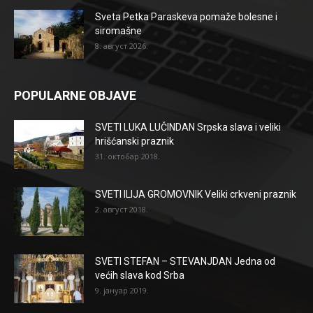
Sveta Petka Paraskeva pomaže bolesne i
siromašne
8. август 2026.
POPULARNE OBJAVE
SVETI LUKA LUČINDAN Srpska slava i veliki
hrišćanski praznik
31. октобар 2018.
SVETI ILIJA GROMOVNIK Veliki crkveni praznik
2. август 2018.
SVETI STEFAN – STEVANJDAN Jedna od
većih slava kod Srba
9. јануар 2019.