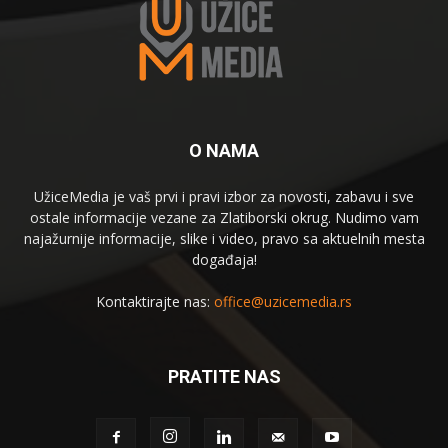
O NAMA
UžiceMedia je vaš prvi i pravi izbor za novosti, zabavu i sve
ostale informacije vezane za Zlatiborski okrug. Nudimo vam
najažurnije informacije, slike i video, pravo sa aktuelnih mesta
događaja!
Kontaktirajte nas:
office@uzicemedia.rs
PRATITE NAS