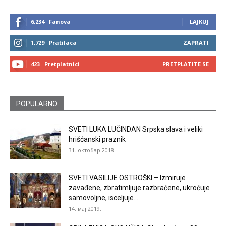
6,234
Fanova
LAJKUJ
1,729
Pratilaca
ZAPRATI
423
Pretplatnici
PRETPLATITE SE
POPULARNO
SVETI LUKA LUČINDAN Srpska slava i veliki
hrišćanski praznik
31. октобар 2018.
SVETI VASILIJE OSTROŠKI – Izmiruje
zavađene, zbratimljuje razbraćene, ukroćuje
samovoljne, isceljuje...
14. мај 2019.