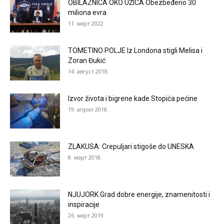
OBILAZNICA OKO UŽICA Obezbeđeno 30
miliona evra
11. март 2022.
TOMETINO POLJE Iz Londona stigli Melisa i
Zoran Đukić
14. август 2018.
Izvor života i bigrene kade Stopića pećine
19. април 2018.
ZLAKUSA: Crepuljari stigoše do UNESKA
8. март 2018.
NJUJORK Grad dobre energije, znamenitosti i
inspiracije
26. март 2019.