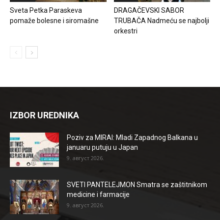
Sveta Petka Paraskeva
DRAGAČEVSKI SABOR
pomaže bolesne i siromašne
TRUBAČA Nadmeću se najbolji
orkestri
IZBOR UREDNIKA
Poziv za MIRAI: Mladi Zapadnog Balkana u
januaru putuju u Japan
9. август 2026.
SVETI PANTELEJMON Smatra se zaštitnikom
medicine i farmacije
9. август 2026.