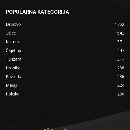
POPULARNA KATEGORIJA
Društvo
1762
Užice
1542
Kultura
571
Čajetina
447
Turizam
317
Hronika
288
Privreda
236
Mediji
224
Politika
200