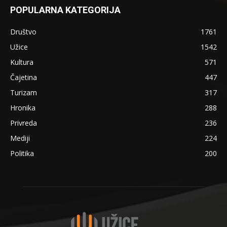
POPULARNA KATEGORIJA
Društvo
1761
Užice
1542
Kultura
571
Čajetina
447
Turizam
317
Hronika
288
Privreda
236
Mediji
224
Politika
200