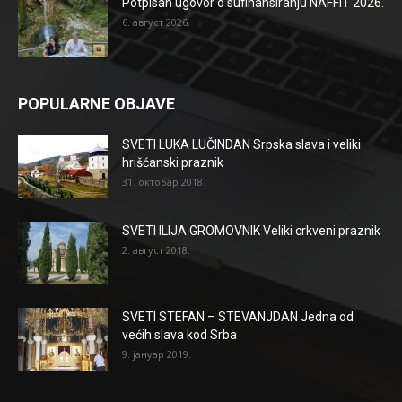
Potpisan ugovor o sufinansiranju NAFFIT 2026.
6. август 2026.
POPULARNE OBJAVE
SVETI LUKA LUČINDAN Srpska slava i veliki
hrišćanski praznik
31. октобар 2018.
SVETI ILIJA GROMOVNIK Veliki crkveni praznik
2. август 2018.
SVETI STEFAN – STEVANJDAN Jedna od
većih slava kod Srba
9. јануар 2019.