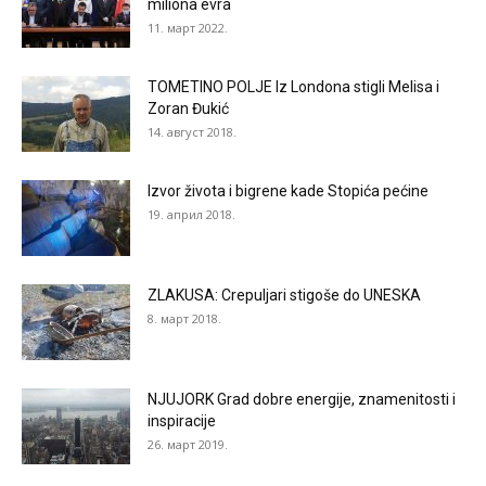
miliona evra
11. март 2022.
TOMETINO POLJE Iz Londona stigli Melisa i
Zoran Đukić
14. август 2018.
Izvor života i bigrene kade Stopića pećine
19. април 2018.
ZLAKUSA: Crepuljari stigoše do UNESKA
8. март 2018.
NJUJORK Grad dobre energije, znamenitosti i
inspiracije
26. март 2019.