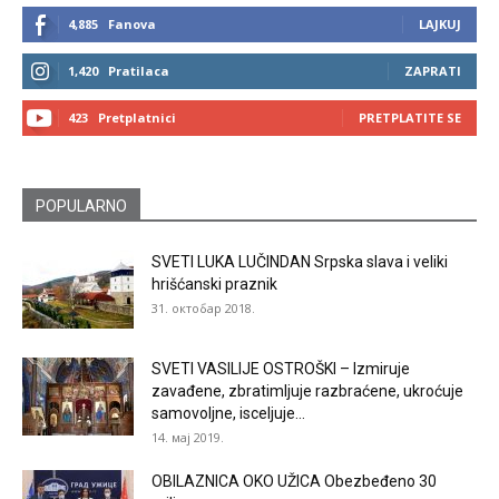
4,885
Fanova
LAJKUJ
1,420
Pratilaca
ZAPRATI
423
Pretplatnici
PRETPLATITE SE
POPULARNO
SVETI LUKA LUČINDAN Srpska slava i veliki
hrišćanski praznik
31. октобар 2018.
SVETI VASILIJE OSTROŠKI – Izmiruje
zavađene, zbratimljuje razbraćene, ukroćuje
samovoljne, isceljuje...
14. мај 2019.
OBILAZNICA OKO UŽICA Obezbeđeno 30