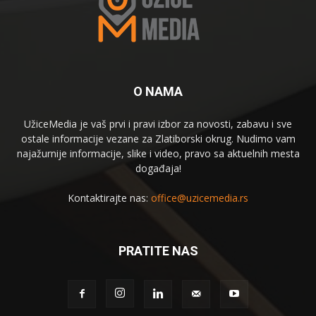
O NAMA
UžiceMedia je vaš prvi i pravi izbor za novosti, zabavu i sve
ostale informacije vezane za Zlatiborski okrug. Nudimo vam
najažurnije informacije, slike i video, pravo sa aktuelnih mesta
događaja!
Kontaktirajte nas:
office@uzicemedia.rs
PRATITE NAS