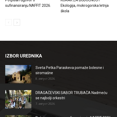
sufinansiranju NAFFIT 2026.
Ekologija, mokrogorska letnja
škola
IZBOR UREDNIKA
Sveta Petka Paraskeva pomaže bolesne i
siromašne
8. август 2026.
DRAGAČEVSKI SABOR TRUBAČA Nadmeću
se najbolji orkestri
7. август 2026.