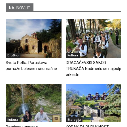
NAJNOVIJE
Društvo
Kultura
Sveta Petka Paraskeva
DRAGAČEVSKI SABOR
pomaže bolesne i siromašne
TRUBAČA Nadmeću se najbolji
orkestri
Kultura
Ekologija
Potpisan ugovor o
KORAK ZA BUDUĆNOST