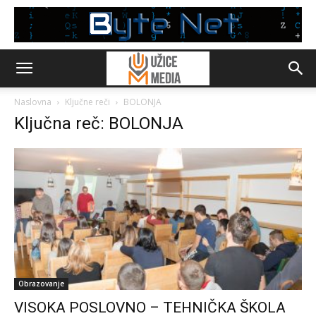
Naslovna
Ključne reči
BOLONJA
Ključna reč: BOLONJA
Obrazovanje
VISOKA POSLOVNO – TEHNIČKA ŠKOLA