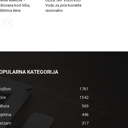
LAGA MARIJA –
UŽICE JKP VODOVOD
štovana kod Srba,
Vodu za piće koristite
štitnica žena
racionalno
OPULARNA KATEGORIJA
ruštvo
1761
ice
1542
ltura
569
jetina
446
urizam
317