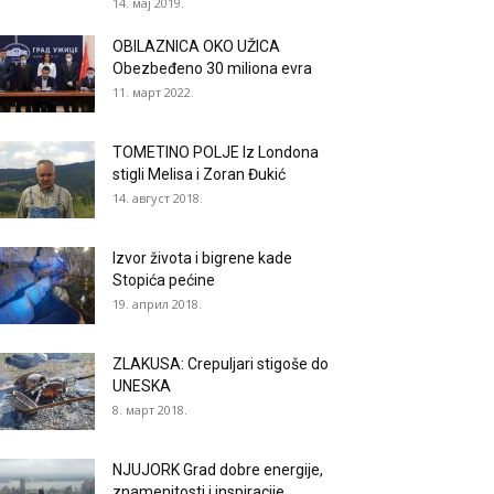
14. мај 2019.
OBILAZNICA OKO UŽICA
Obezbeđeno 30 miliona evra
11. март 2022.
TOMETINO POLJE Iz Londona
stigli Melisa i Zoran Đukić
14. август 2018.
Izvor života i bigrene kade
Stopića pećine
19. април 2018.
ZLAKUSA: Crepuljari stigoše do
UNESKA
8. март 2018.
NJUJORK Grad dobre energije,
znamenitosti i inspiracije