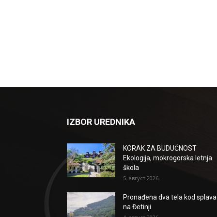
IZBOR UREDNIKA
KORAK ZA BUDUĆNOST
Ekologija, mokrogorska letnja
škola
5. август 2026.
Pronađena dva tela kod splava
na Đetinji