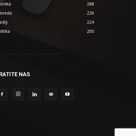
ronika
288
ivreda
236
diji
224
litika
200
RATITE NAS