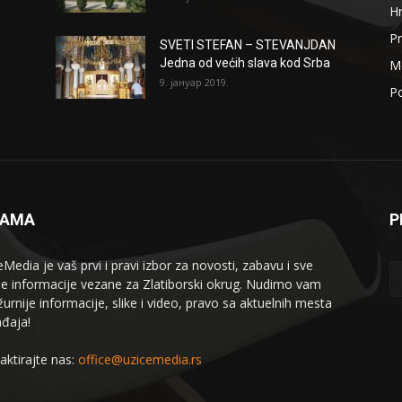
H
Pr
SVETI STEFAN – STEVANJDAN
Jedna od većih slava kod Srba
Me
9. јануар 2019.
Po
NAMA
P
eMedia je vaš prvi i pravi izbor za novosti, zabavu i sve
le informacije vezane za Zlatiborski okrug. Nudimo vam
žurnije informacije, slike i video, pravo sa aktuelnih mesta
đaja!
aktirajte nas:
office@uzicemedia.rs