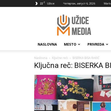
C
22
Четвртак, август 6, 2026
Mark
Užice
UžiceMedia
NASLOVNA
MESTO
PRIVREDA
Naslovna
Ključne reči
BISERKA BISA RAKIĆ
Ključna reč: BISERKA 