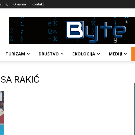
eting
O nama
Kontakt
TURIZAM
DRUŠTVO
EKOLOGIJA
MEDIJI
BISA RAKIĆ