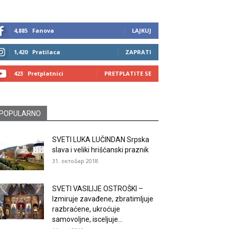
4,885
Fanova
LAJKUJ
1,420
Pratilaca
ZAPRATI
423
Pretplatnici
PRETPLATITE SE
POPULARNO
SVETI LUKA LUČINDAN Srpska
slava i veliki hrišćanski praznik
31. октобар 2018.
SVETI VASILIJE OSTROŠKI –
Izmiruje zavađene, zbratimljuje
razbraćene, ukroćuje
samovoljne, isceljuje...