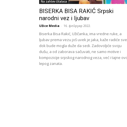
Na zahtev čitalaca
BISERKA BISA RAKIĆ Srpski
narodni vez i ljubav
Užice Media
-
16. фебруар 2022.
Biserka Bisa Rakić, Užičanka, ima vredne ruke, a
ljubav prema vezu još uvek je jaka, kaže radiće sve
dok bude mogla duže da sedi. Zadovoljiće svoju
dušu, a od zaborava sačuvati, ne samo motive i
kompozicije srpskog narodnog veza, već i tajne ov
lepog zanata.