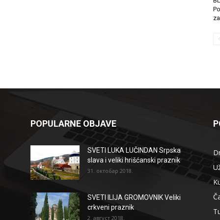
B
Po
za
POPULARNE OBJAVE
P
SVETI LUKA LUČINDAN Srpska
D
slava i veliki hrišćanski praznik
Už
31. октобар 2018.
Ku
Ča
SVETI ILIJA GROMOVNIK Veliki
crkveni praznik
T
2. август 2018.