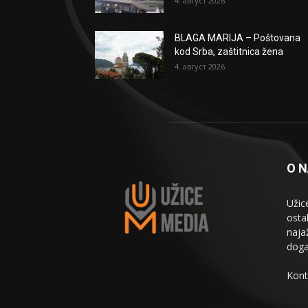
4. август 2026.
BLAGA MARIJA – Poštovana
kod Srba, zaštitnica žena
4. август 2026.
O 
Užic
osta
naja
doga
Kont