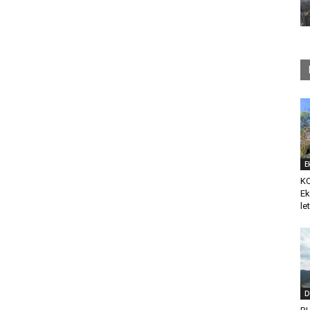
E
K
Ek
le
D