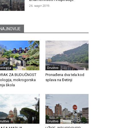
26. март 2019.
NAJNOVIJE
kologija
Društvo
ORAK ZA BUDUĆNOST
Pronađena dva tela kod
ologija, mokrogorska
splava na Đetinji
tnja škola
ruštvo
Društvo