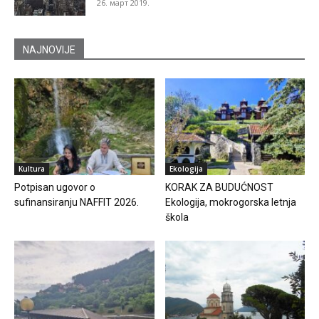
26. март 2019.
NAJNOVIJE
Kultura
Ekologija
Potpisan ugovor o
KORAK ZA BUDUĆNOST
sufinansiranju NAFFIT 2026.
Ekologija, mokrogorska letnja
škola