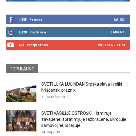
4,885
Fanova
LAJKUJ
1,420
Pratilaca
ZAPRATI
423
Pretplatnici
PRETPLATITE SE
POPULARNO
SVETI LUKA LUČINDAN Srpska slava i veliki
hrišćanski praznik
31. октобар 2018.
SVETI VASILIJE OSTROŠKI – Izmiruje
zavađene, zbratimljuje razbraćene, ukroćuje
samovoljne, isceljuje...
14. мај 2019.