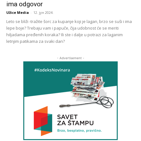
ima odgovor
Užice Media
-
12. јун 2024.
Leto se bliži -tražite šorc za kupanje koji je lagan, brzo se suši i ima
lepe boje? Trebaju vam i papuče, čija udobnost će se meriti
hiljadama pređenih koraka? Ili ste i dalje u potrazi za laganim
letnjim patikama za svaki dan?
- Advertisement -