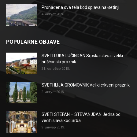
Pronađena dva tela kod splava na Đetinji
4. август 2026.
POPULARNE OBJAVE
SVETI LUKA LUČINDAN Srpska slava i veliki
hrišćanski praznik
31. октобар 2018.
SVETI ILIJA GROMOVNIK Veliki crkveni praznik
2. август 2018.
SVETI STEFAN – STEVANJDAN Jedna od
većih slava kod Srba
9. јануар 2019.