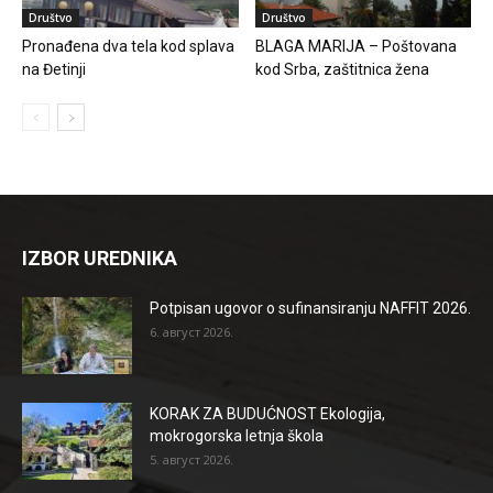
Društvo
Društvo
Pronađena dva tela kod splava
BLAGA MARIJA – Poštovana
na Đetinji
kod Srba, zaštitnica žena
IZBOR UREDNIKA
Potpisan ugovor o sufinansiranju NAFFIT 2026.
6. август 2026.
KORAK ZA BUDUĆNOST Ekologija,
mokrogorska letnja škola
5. август 2026.