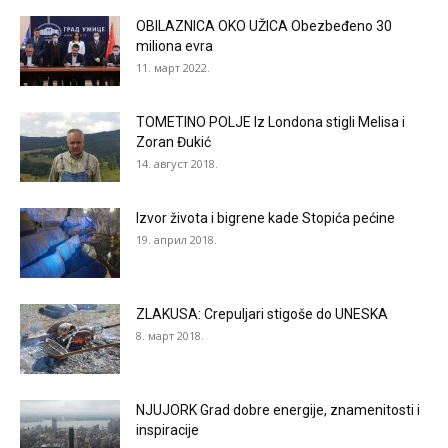
OBILAZNICA OKO UŽICA Obezbeđeno 30
miliona evra
11. март 2022.
TOMETINO POLJE Iz Londona stigli Melisa i
Zoran Đukić
14. август 2018.
Izvor života i bigrene kade Stopića pećine
19. април 2018.
ZLAKUSA: Crepuljari stigoše do UNESKA
8. март 2018.
NJUJORK Grad dobre energije, znamenitosti i
inspiracije