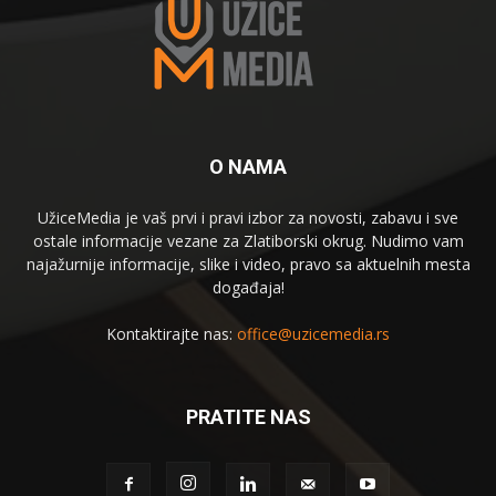
O NAMA
UžiceMedia je vaš prvi i pravi izbor za novosti, zabavu i sve
ostale informacije vezane za Zlatiborski okrug. Nudimo vam
najažurnije informacije, slike i video, pravo sa aktuelnih mesta
događaja!
Kontaktirajte nas:
office@uzicemedia.rs
PRATITE NAS