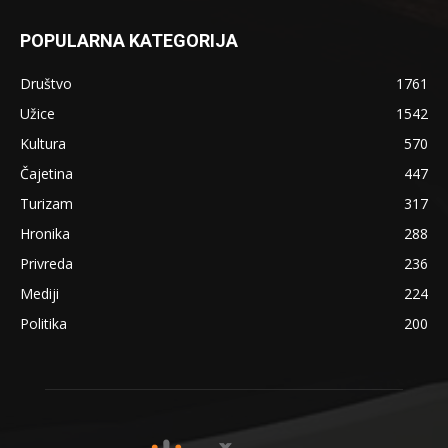
POPULARNA KATEGORIJA
Društvo
1761
Užice
1542
Kultura
570
Čajetina
447
Turizam
317
Hronika
288
Privreda
236
Mediji
224
Politika
200