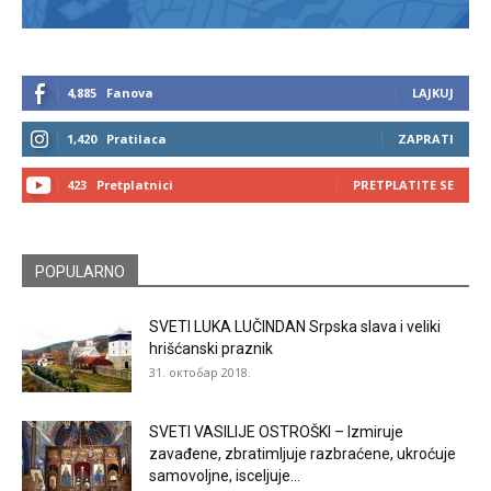
4,885
Fanova
LAJKUJ
1,420
Pratilaca
ZAPRATI
423
Pretplatnici
PRETPLATITE SE
POPULARNO
SVETI LUKA LUČINDAN Srpska slava i veliki
hrišćanski praznik
31. октобар 2018.
SVETI VASILIJE OSTROŠKI – Izmiruje
zavađene, zbratimljuje razbraćene, ukroćuje
samovoljne, isceljuje...