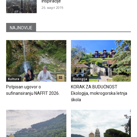
inspiracije
26. март 2019.
NAJNOVIJE
Kultura
Ekologija
Potpisan ugovor o
KORAK ZA BUDUĆNOST
sufinansiranju NAFFIT 2026.
Ekologija, mokrogorska letnja
škola