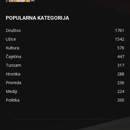
POPULARNA KATEGORIJA
Društvo
1761
Užice
1542
Kultura
570
Čajetina
447
Turizam
317
Hronika
288
Privreda
236
Mediji
224
Politika
200