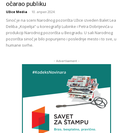
očarao publiku
Užice Media
-
10. април 2024.
Sinoć je na sceni Narodnog pozorišta Užice izveden Balet Lea
Deliba „Kopelija“ u koreografiji Lubinke i Petra Dobrijevića u
produkciji Narodnog pozorišta u Beogradu. U sali Narodnog
pozorišta sinoć je bilo popunjeno i poslednje mesto i to sve, u
humane svrhe.
- Advertisement -