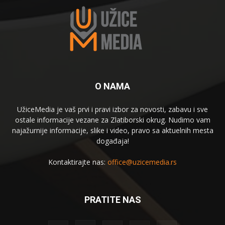
O NAMA
UžiceMedia je vaš prvi i pravi izbor za novosti, zabavu i sve
ostale informacije vezane za Zlatiborski okrug. Nudimo vam
najažurnije informacije, slike i video, pravo sa aktuelnih mesta
događaja!
Kontaktirajte nas:
office@uzicemedia.rs
PRATITE NAS