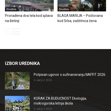
Društvo
Društvo
Pronađena dva tela kod splava
BLAGA MARIJA – Poštovana
na Đetinji
kod Srba, zaštitnica žena
IZBOR UREDNIKA
Potpisan ugovor o sufinansiranju NAFFIT 2026.
6. август 2026.
KORAK ZA BUDUĆNOST Ekologija,
mokrogorska letnja škola
5. август 2026.