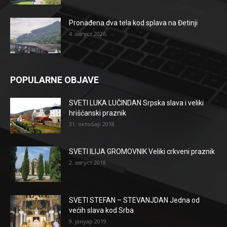
Pronađena dva tela kod splava na Đetinji
4. август 2026.
POPULARNE OBJAVE
SVETI LUKA LUČINDAN Srpska slava i veliki
hrišćanski praznik
31. октобар 2018.
SVETI ILIJA GROMOVNIK Veliki crkveni praznik
2. август 2018.
SVETI STEFAN – STEVANJDAN Jedna od
većih slava kod Srba
9. јануар 2019.