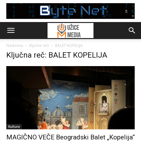
Naslovna
Ključne reči
BALET KOPELIJA
Ključna reč: BALET KOPELIJA
Kultura
MAGIČNO VEČE Beogradski Balet „Kopelija“