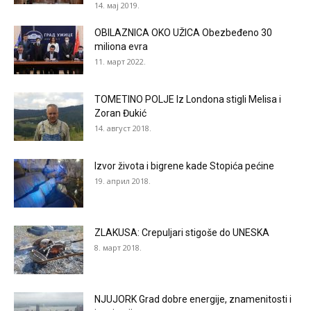
14. мај 2019.
OBILAZNICA OKO UŽICA Obezbeđeno 30
miliona evra
11. март 2022.
TOMETINO POLJE Iz Londona stigli Melisa i
Zoran Đukić
14. август 2018.
Izvor života i bigrene kade Stopića pećine
19. април 2018.
ZLAKUSA: Crepuljari stigoše do UNESKA
8. март 2018.
NJUJORK Grad dobre energije, znamenitosti i