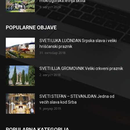
mokrogorska letnja škola
5. август 2026.
POPULARNE OBJAVE
SVETI LUKA LUČINDAN Srpska slava i veliki
hrišćanski praznik
31. октобар 2018.
SVETI ILIJA GROMOVNIK Veliki crkveni praznik
2. август 2018.
SVETI STEFAN – STEVANJDAN Jedna od
većih slava kod Srba
9. јануар 2019.
POPULARNA KATEGORIJA