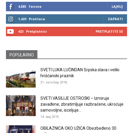
4,885
Fanova
LAJKUJ
1,420
Pratilaca
ZAPRATI
423
Pretplatnici
PRETPLATITE SE
POPULARNO
SVETI LUKA LUČINDAN Srpska slava i veliki
hrišćanski praznik
31. октобар 2018.
SVETI VASILIJE OSTROŠKI – Izmiruje
zavađene, zbratimljuje razbraćene, ukroćuje
samovoljne, isceljuje...
14. мај 2019.
OBILAZNICA OKO UŽICA Obezbeđeno 30