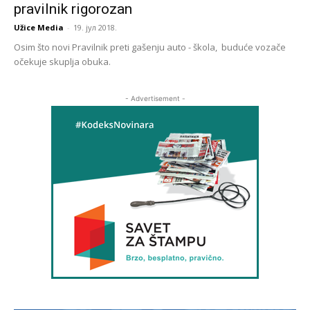
pravilnik rigorozan
Užice Media
-
19. јул 2018.
Osim što novi Pravilnik preti gašenju auto - škola, buduće vozače
očekuje skuplja obuka.
- Advertisement -