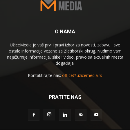
O NAMA
UžiceMedia je vaš prvi i pravi izbor za novosti, zabavu i sve
ostale informacije vezane za Zlatiborski okrug. Nudimo vam
najažurnije informacije, slike i video, pravo sa aktuelnih mesta
događaja!
Kontaktirajte nas:
office@uzicemedia.rs
PRATITE NAS