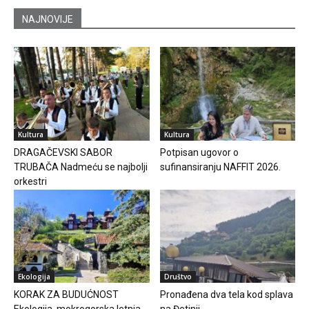
NAJNOVIJE
Kultura
Kultura
DRAGAČEVSKI SABOR
Potpisan ugovor o
TRUBAČA Nadmeću se najbolji
sufinansiranju NAFFIT 2026.
orkestri
Ekologija
Društvo
KORAK ZA BUDUĆNOST
Pronađena dva tela kod splava
Ekologija, mokrogorska letnja
na Đetinji