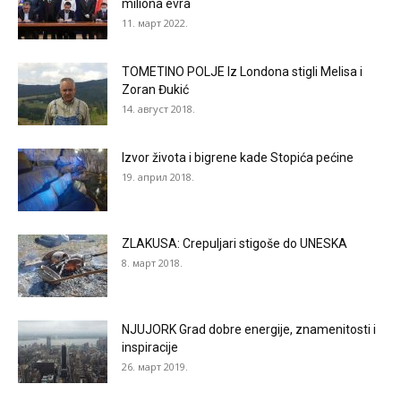
miliona evra
11. март 2022.
TOMETINO POLJE Iz Londona stigli Melisa i
Zoran Đukić
14. август 2018.
Izvor života i bigrene kade Stopića pećine
19. април 2018.
ZLAKUSA: Crepuljari stigoše do UNESKA
8. март 2018.
NJUJORK Grad dobre energije, znamenitosti i
inspiracije
26. март 2019.