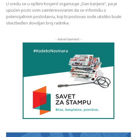
U sredu se u opštini Kosjerić organizuje „Dan karijere“, pa je
upućen poziv svim zainteresovanim da se informišu o
potencijalnom poslodavcu, koji bi poslovao ovde ukoliko bude
obezbeđen dovoljan broj radnika.
- Advertisement -