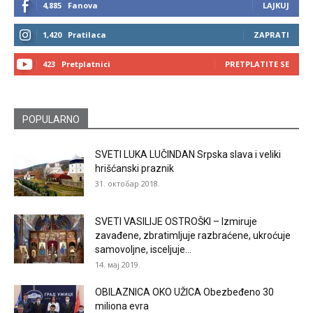
4,885
Fanova
LAJKUJ
1,420
Pratilaca
ZAPRATI
423
Pretplatnici
PRETPLATITE SE
POPULARNO
SVETI LUKA LUČINDAN Srpska slava i veliki
hrišćanski praznik
31. октобар 2018.
SVETI VASILIJE OSTROŠKI – Izmiruje
zavađene, zbratimljuje razbraćene, ukroćuje
samovoljne, isceljuje...
14. мај 2019.
OBILAZNICA OKO UŽICA Obezbeđeno 30
miliona evra