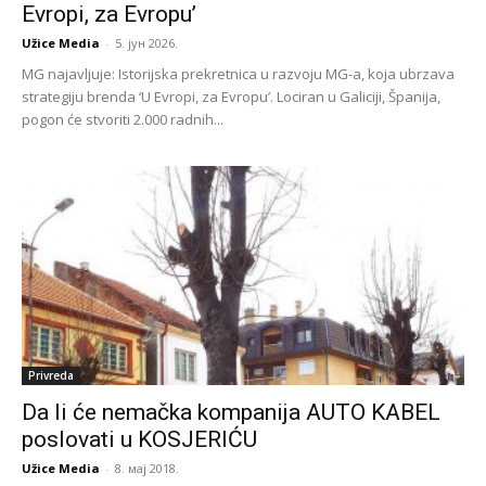
Evropi, za Evropu’
Užice Media
-
5. јун 2026.
MG najavljuje: Istorijska prekretnica u razvoju MG-a, koja ubrzava
strategiju brenda ‘U Evropi, za Evropu’. Lociran u Galiciji, Španija,
pogon će stvoriti 2.000 radnih...
Privreda
Da li će nemačka kompanija AUTO KABEL
poslovati u KOSJERIĆU
Užice Media
-
8. мај 2018.