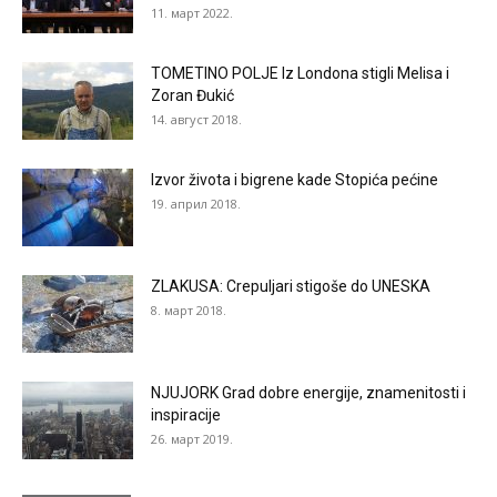
11. март 2022.
TOMETINO POLJE Iz Londona stigli Melisa i
Zoran Đukić
14. август 2018.
Izvor života i bigrene kade Stopića pećine
19. април 2018.
ZLAKUSA: Crepuljari stigoše do UNESKA
8. март 2018.
NJUJORK Grad dobre energije, znamenitosti i
inspiracije
26. март 2019.