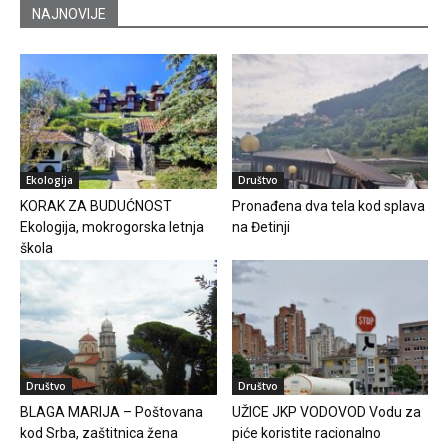
NAJNOVIJE
Ekologija
Društvo
KORAK ZA BUDUĆNOST
Pronađena dva tela kod splava
Ekologija, mokrogorska letnja
na Đetinji
škola
Društvo
Društvo
BLAGA MARIJA – Poštovana
UŽICE JKP VODOVOD Vodu za
kod Srba, zaštitnica žena
piće koristite racionalno