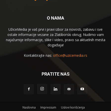
O NAMA
UžiceMedia je vaš prvi i pravi izbor za novosti, zabavu i sve
ostale informacije vezane za Zlatiborski okrug. Nudimo vam
najažurnije informacije, slike i video, pravo sa aktuelnih mesta
događaja!
Kontaktirajte nas:
office@uzicemedia.rs
PRATITE NAS
Naslovna
Impressum
Uslovi korišćenja