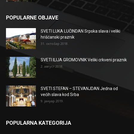
POPULARNE OBJAVE
SVETI LUKA LUČINDAN Srpska slava i veliki
hrišćanski praznik
31. октобар 2018.
SVETI ILIJA GROMOVNIK Veliki crkveni praznik
2. август 2018.
SVETI STEFAN – STEVANJDAN Jedna od
većih slava kod Srba
9. јануар 2019.
POPULARNA KATEGORIJA