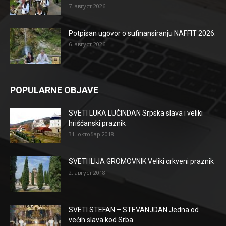
7. август 2026.
Potpisan ugovor o sufinansiranju NAFFIT 2026.
6. август 2026.
POPULARNE OBJAVE
SVETI LUKA LUČINDAN Srpska slava i veliki
hrišćanski praznik
31. октобар 2018.
SVETI ILIJA GROMOVNIK Veliki crkveni praznik
2. август 2018.
SVETI STEFAN – STEVANJDAN Jedna od
većih slava kod Srba