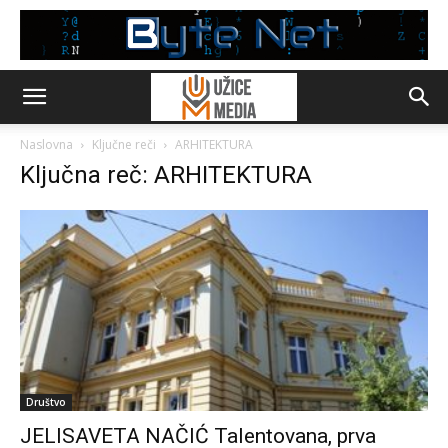
Naslovna
Ključne reči
ARHITEKTURA
Ključna reč: ARHITEKTURA
Društvo
JELISAVETA NAČIĆ Talentovana, prva