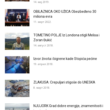
14. мај 2019.
OBILAZNICA OKO UŽICA Obezbeđeno 30
miliona evra
11. март 2022.
TOMETINO POLJE Iz Londona stigli Melisa i
Zoran Đukić
14. август 2018.
Izvor života i bigrene kade Stopića pećine
19. април 2018.
ZLAKUSA: Crepuljari stigoše do UNESKA
8. март 2018.
NJUJORK Grad dobre energije, znamenitosti i