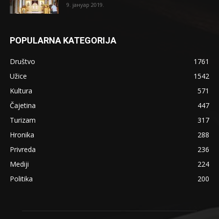
9. јануар 2019.
POPULARNA KATEGORIJA
Društvo
1761
Užice
1542
Kultura
571
Čajetina
447
Turizam
317
Hronika
288
Privreda
236
Mediji
224
Politika
200