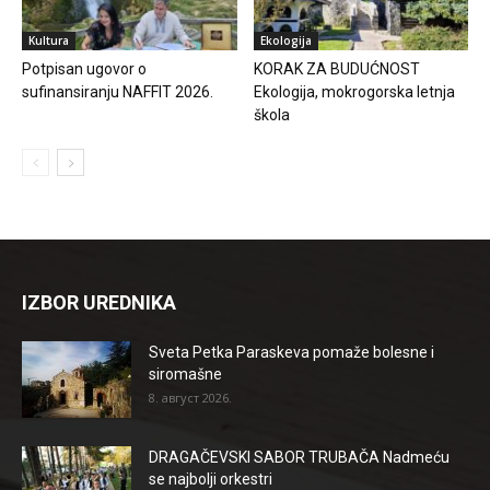
Kultura
Ekologija
Potpisan ugovor o
KORAK ZA BUDUĆNOST
sufinansiranju NAFFIT 2026.
Ekologija, mokrogorska letnja
škola
IZBOR UREDNIKA
Sveta Petka Paraskeva pomaže bolesne i
siromašne
8. август 2026.
DRAGAČEVSKI SABOR TRUBAČA Nadmeću
se najbolji orkestri