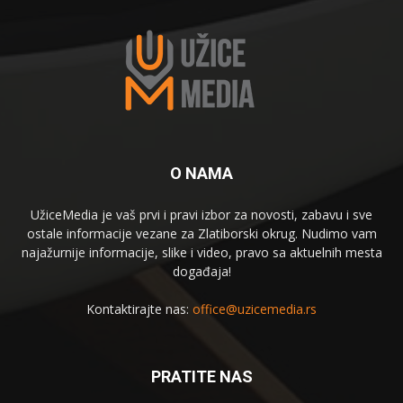
O NAMA
UžiceMedia je vaš prvi i pravi izbor za novosti, zabavu i sve
ostale informacije vezane za Zlatiborski okrug. Nudimo vam
najažurnije informacije, slike i video, pravo sa aktuelnih mesta
događaja!
Kontaktirajte nas:
office@uzicemedia.rs
PRATITE NAS