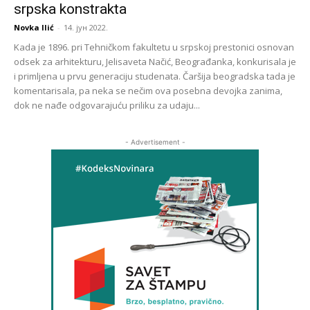
srpska konstrakta
Novka Ilić
-
14. јун 2022.
Kada je 1896. pri Tehničkom fakultetu u srpskoj prestonici osnovan
odsek za arhitekturu, Jelisaveta Načić, Beograđanka, konkurisala je
i primljena u prvu generaciju studenata. Čaršija beogradska tada je
komentarisala, pa neka se nečim ova posebna devojka zanima,
dok ne nađe odgovarajuću priliku za udaju...
- Advertisement -