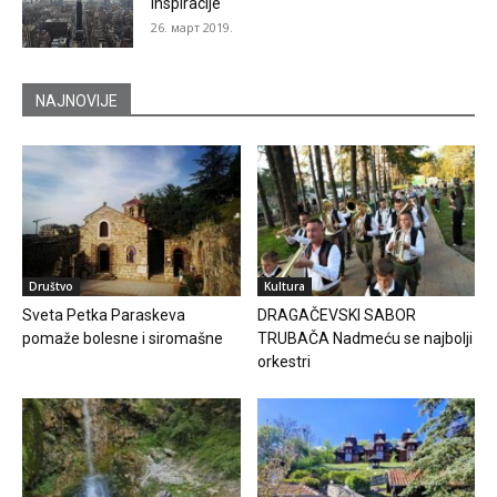
inspiracije
26. март 2019.
NAJNOVIJE
Društvo
Kultura
Sveta Petka Paraskeva
DRAGAČEVSKI SABOR
pomaže bolesne i siromašne
TRUBAČA Nadmeću se najbolji
orkestri