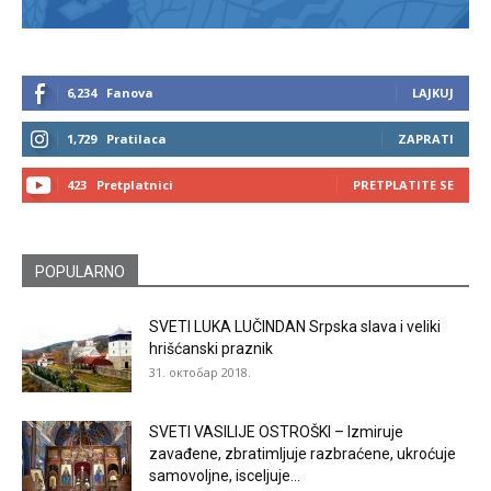
6,234
Fanova
LAJKUJ
1,729
Pratilaca
ZAPRATI
423
Pretplatnici
PRETPLATITE SE
POPULARNO
SVETI LUKA LUČINDAN Srpska slava i veliki
hrišćanski praznik
31. октобар 2018.
SVETI VASILIJE OSTROŠKI – Izmiruje
zavađene, zbratimljuje razbraćene, ukroćuje
samovoljne, isceljuje...