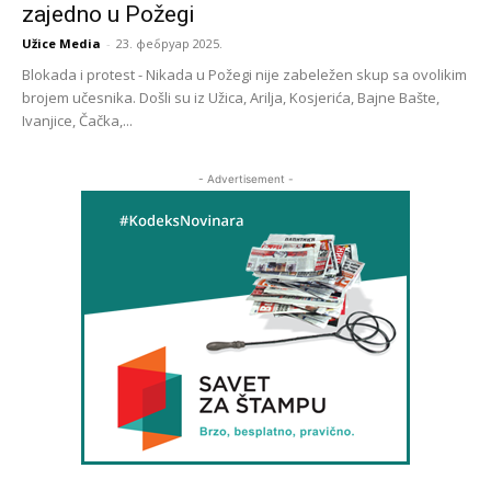
zajedno u Požegi
Užice Media
-
23. фебруар 2025.
Blokada i protest - Nikada u Požegi nije zabeležen skup sa ovolikim
brojem učesnika. Došli su iz Užica, Arilja, Kosjerića, Bajne Bašte,
Ivanjice, Čačka,...
- Advertisement -