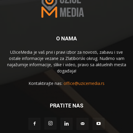
O NAMA
UžiceMedia je vaš prvi i pravi izbor za novosti, zabavu i sve
ostale informacije vezane za Zlatiborski okrug. Nudimo vam
najažurnije informacije, slike i video, pravo sa aktuelnih mesta
događaja!
Kontaktirajte nas:
office@uzicemedia.rs
PRATITE NAS