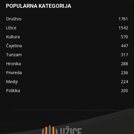
POPULARNA KATEGORIJA
Društvo
1761
Užice
1542
Kultura
570
Čajetina
447
Turizam
317
Hronika
288
Privreda
236
Mediji
224
Politika
200