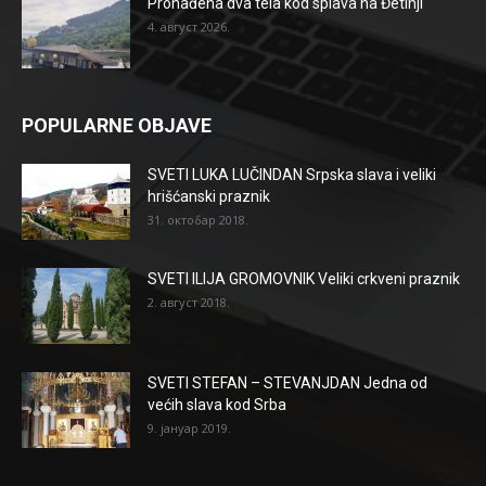
Pronađena dva tela kod splava na Đetinji
4. август 2026.
POPULARNE OBJAVE
SVETI LUKA LUČINDAN Srpska slava i veliki
hrišćanski praznik
31. октобар 2018.
SVETI ILIJA GROMOVNIK Veliki crkveni praznik
2. август 2018.
SVETI STEFAN – STEVANJDAN Jedna od
većih slava kod Srba
9. јануар 2019.