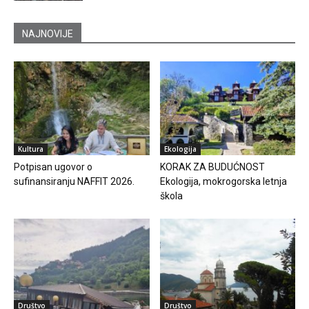
NAJNOVIJE
Kultura
Ekologija
Potpisan ugovor o
KORAK ZA BUDUĆNOST
sufinansiranju NAFFIT 2026.
Ekologija, mokrogorska letnja
škola
Društvo
Društvo