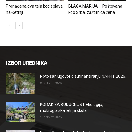
Pronađena dva tela kod splava
BLAGA MARIJA – Poštovana
na Đetinji
kod Srba, zaštitnica žena
IZBOR UREDNIKA
Potpisan ugovor o sufinansiranju NAFFIT 2026.
6. август 2026.
KORAK ZA BUDUĆNOST Ekologija,
mokrogorska letnja škola
5. август 2026.