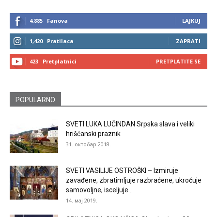
4,885
Fanova
LAJKUJ
1,420
Pratilaca
ZAPRATI
423
Pretplatnici
PRETPLATITE SE
POPULARNO
SVETI LUKA LUČINDAN Srpska slava i veliki
hrišćanski praznik
31. октобар 2018.
SVETI VASILIJE OSTROŠKI – Izmiruje
zavađene, zbratimljuje razbraćene, ukroćuje
samovoljne, isceljuje...
14. мај 2019.