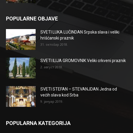
POPULARNE OBJAVE
SVETI LUKA LUČINDAN Srpska slava i veliki
hrišćanski praznik
31. октобар 2018.
SVETI ILIJA GROMOVNIK Veliki crkveni praznik
2. август 2018.
SVETI STEFAN – STEVANJDAN Jedna od
većih slava kod Srba
9. јануар 2019.
POPULARNA KATEGORIJA