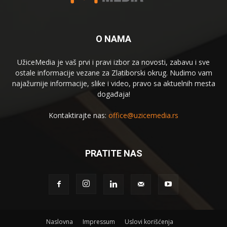
O NAMA
UžiceMedia je vaš prvi i pravi izbor za novosti, zabavu i sve
ostale informacije vezane za Zlatiborski okrug. Nudimo vam
najažurnije informacije, slike i video, pravo sa aktuelnih mesta
događaja!
Kontaktirajte nas:
office@uzicemedia.rs
PRATITE NAS
Naslovna
Impressum
Uslovi korišćenja