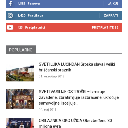
4,885
Fanova
LAJKUJ
1,420
Pratilaca
ZAPRATI
423
Pretplatnici
PRETPLATITE SE
POPULARNO
SVETI LUKA LUČINDAN Srpska slava i veliki
hrišćanski praznik
31. октобар 2018.
SVETI VASILIJE OSTROŠKI – Izmiruje
zavađene, zbratimljuje razbraćene, ukroćuje
samovoljne, isceljuje...
14. мај 2019.
OBILAZNICA OKO UŽICA Obezbeđeno 30
miliona evra