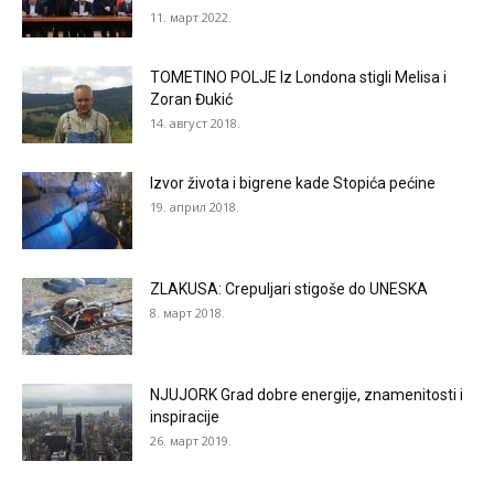
11. март 2022.
TOMETINO POLJE Iz Londona stigli Melisa i
Zoran Đukić
14. август 2018.
Izvor života i bigrene kade Stopića pećine
19. април 2018.
ZLAKUSA: Crepuljari stigoše do UNESKA
8. март 2018.
NJUJORK Grad dobre energije, znamenitosti i
inspiracije
26. март 2019.