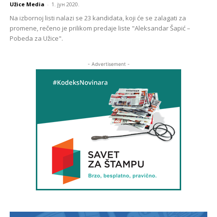
Užice Media
-
1. јун 2020.
Na izbornoj listi nalazi se 23 kandidata, koji će se zalagati za
promene, rečeno je prilikom predaje liste "Aleksandar Šapić –
Pobeda za Užice".
- Advertisement -