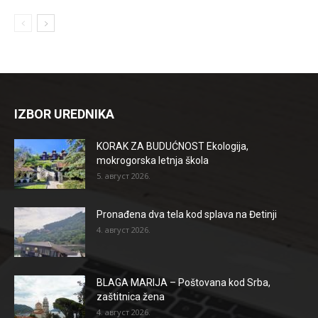
IZBOR UREDNIKA
KORAK ZA BUDUĆNOST Ekologija,
mokrogorska letnja škola
5. август 2026.
Pronađena dva tela kod splava na Đetinji
4. август 2026.
BLAGA MARIJA – Poštovana kod Srba,
zaštitnica žena
4. август 2026.