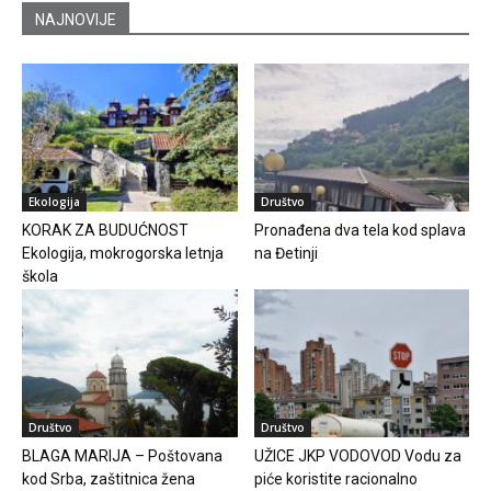
NAJNOVIJE
Ekologija
Društvo
KORAK ZA BUDUĆNOST
Pronađena dva tela kod splava
Ekologija, mokrogorska letnja
na Đetinji
škola
Društvo
Društvo
BLAGA MARIJA – Poštovana
UŽICE JKP VODOVOD Vodu za
kod Srba, zaštitnica žena
piće koristite racionalno