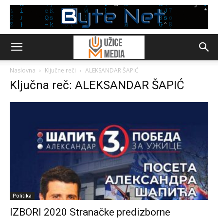
Naslovna
Ključne reči
ALEKSANDAR ŠAPIĆ
Ključna reč: ALEKSANDAR ŠAPIĆ
Politika
IZBORI 2020 Stranačke predizborne