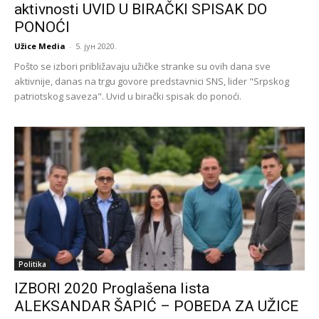
aktivnosti UVID U BIRAČKI SPISAK DO
PONOĆI
Užice Media
-
5. јун 2020.
Pošto se izbori približavaju užičke stranke su ovih dana sve
aktivnije, danas na trgu govore predstavnici SNS, lider "Srpskog
patriotskog saveza". Uvid u birački spisak do ponoći.
Politika
IZBORI 2020 Proglašena lista
ALEKSANDAR ŠAPIĆ – POBEDA ZA UŽICE