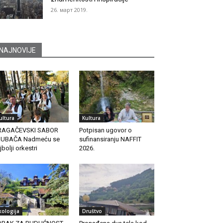
26. март 2019.
NAJNOVIJE
ultura
Kultura
RAGAČEVSKI SABOR
Potpisan ugovor o
RUBAČA Nadmeću se
sufinansiranju NAFFIT
jbolji orkestri
2026.
kologija
Društvo