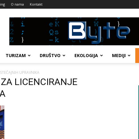
ing
O nama
Kontakt
TURIZAM
DRUŠTVO
EKOLOGIJA
MEDIJI
 STEČAJNIH UPRAVNIKA
A ZA LICENCIRANJE
KA