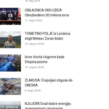
14. мај 2019.
OBILAZNICA OKO UŽICA
Obezbeđeno 30 miliona evra
11. март 2022.
TOMETINO POLJE Iz Londona
stigli Melisa i Zoran Đukić
14. август 2018.
Izvor života i bigrene kade
Stopića pećine
19. април 2018.
ZLAKUSA: Crepuljari stigoše do
UNESKA
8. март 2018.
NJUJORK Grad dobre energije,
znamenitosti i inspiracije