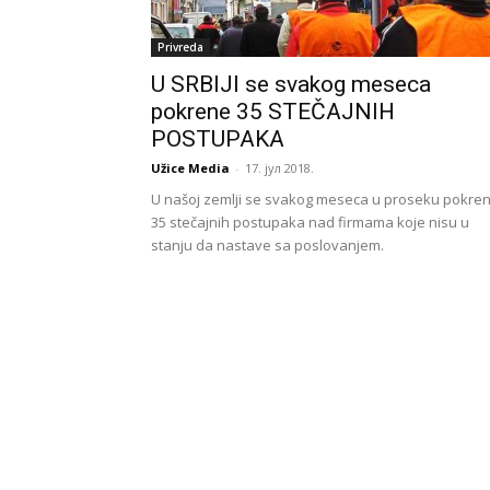
Privreda
U SRBIJI se svakog meseca
pokrene 35 STEČAJNIH
POSTUPAKA
Užice Media
-
17. јул 2018.
U našoj zemlji se svakog meseca u proseku pokre
35 stečajnih postupaka nad firmama koje nisu u
stanju da nastave sa poslovanjem.