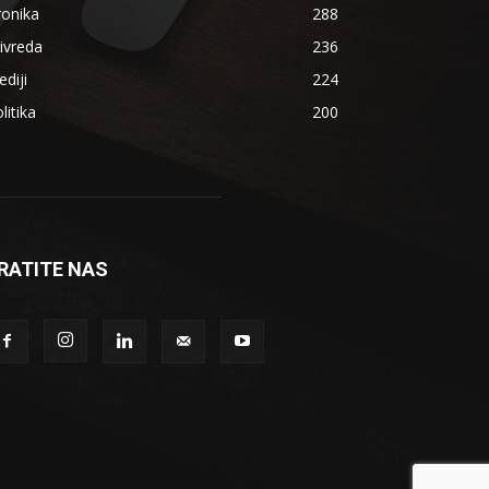
ronika
288
ivreda
236
diji
224
litika
200
RATITE NAS