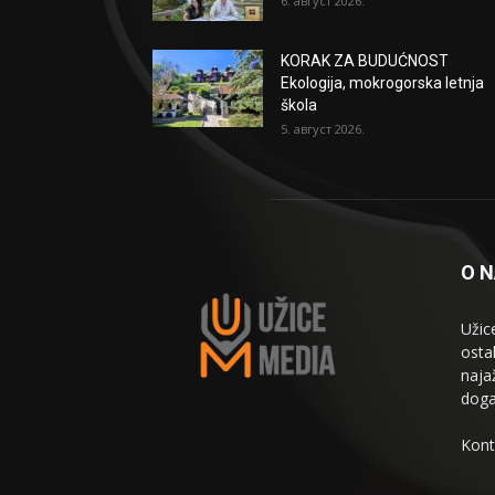
6. август 2026.
KORAK ZA BUDUĆNOST
Ekologija, mokrogorska letnja
škola
5. август 2026.
O 
Užic
osta
naja
doga
Kont