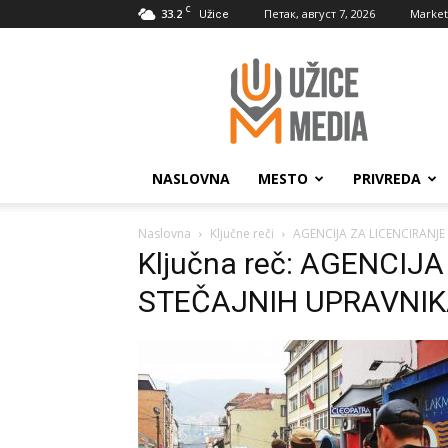
C
33.2
Петак, август 7, 2026
Market
Užice
UžiceMedia
NASLOVNA
MESTO
PRIVREDA
Naslovna
Ključne reči
AGENCIJA ZA LICENCIRANJE
Ključna reč: AGENCIJ
STEČAJNIH UPRAVNI