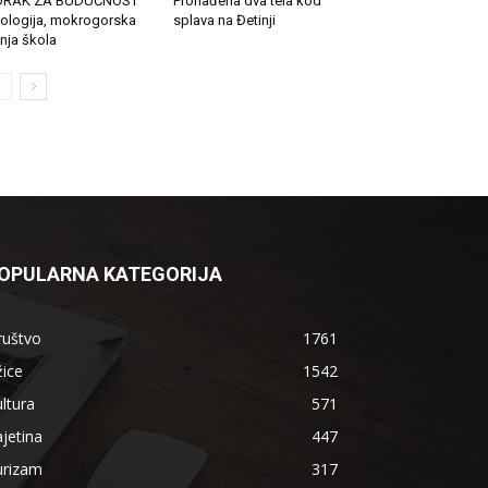
ORAK ZA BUDUĆNOST
Pronađena dva tela kod
ologija, mokrogorska
splava na Đetinji
tnja škola
OPULARNA KATEGORIJA
ruštvo
1761
ice
1542
ltura
571
jetina
447
urizam
317