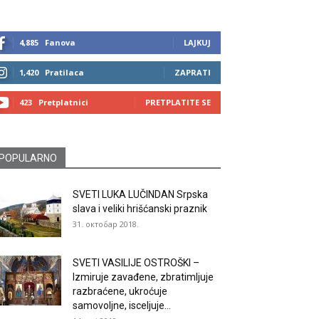
4,885
Fanova
LAJKUJ
1,420
Pratilaca
ZAPRATI
423
Pretplatnici
PRETPLATITE SE
POPULARNO
SVETI LUKA LUČINDAN Srpska
slava i veliki hrišćanski praznik
31. октобар 2018.
SVETI VASILIJE OSTROŠKI –
Izmiruje zavađene, zbratimljuje
razbraćene, ukroćuje
samovoljne, isceljuje...