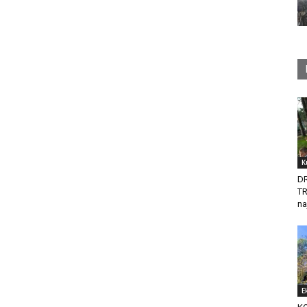
K
D
T
na
E