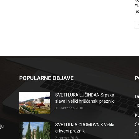
K
Ek
le
POPULARNE OBJAVE
P
SVETI LUKA LUČINDAN Srpska
D
slava i veliki hrišćanski praznik
Už
31. октобар 2018.
Ku
Ča
SVETI ILIJA GROMOVNIK Veliki
ju
crkveni praznik
T
2. август 2018.