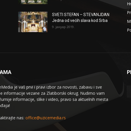
H
Pr
SVETI STEFAN – STEVANJDAN
Jedna od većih slava kod Srba
Me
9. јануар 2019.
Po
NAMA
P
eMedia je vaš prvi i pravi izbor za novosti, zabavu i sve
le informacije vezane za Zlatiborski okrug. Nudimo vam
žurnije informacije, slike i video, pravo sa aktuelnih mesta
đaja!
aktirajte nas:
office@uzicemedia.rs