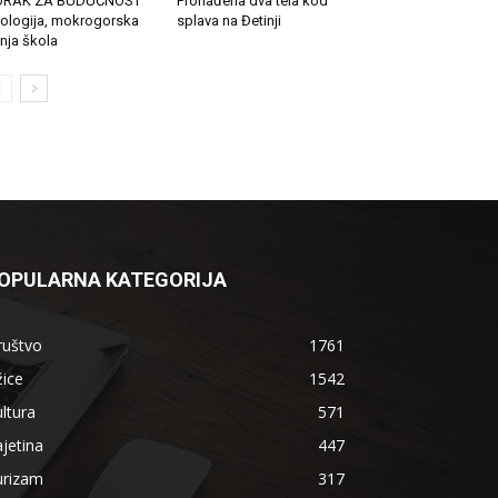
ORAK ZA BUDUĆNOST
Pronađena dva tela kod
ologija, mokrogorska
splava na Đetinji
tnja škola
OPULARNA KATEGORIJA
ruštvo
1761
ice
1542
ltura
571
jetina
447
urizam
317