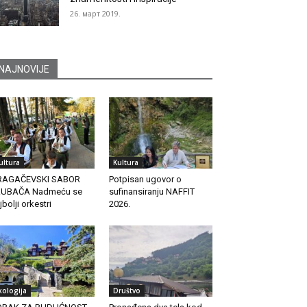
26. март 2019.
NAJNOVIJE
ultura
Kultura
RAGAČEVSKI SABOR
Potpisan ugovor o
RUBAČA Nadmeću se
sufinansiranju NAFFIT
jbolji orkestri
2026.
kologija
Društvo