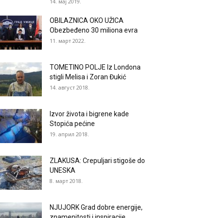
14. мај 2019.
OBILAZNICA OKO UŽICA
Obezbeđeno 30 miliona evra
11. март 2022.
TOMETINO POLJE Iz Londona
stigli Melisa i Zoran Đukić
14. август 2018.
Izvor života i bigrene kade
Stopića pećine
19. април 2018.
ZLAKUSA: Crepuljari stigoše do
UNESKA
8. март 2018.
NJUJORK Grad dobre energije,
znamenitosti i inspiracije