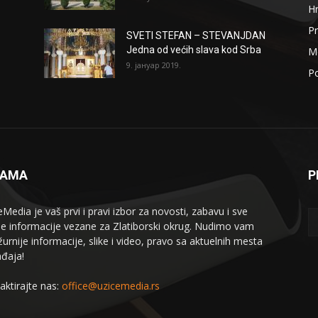
H
Pr
SVETI STEFAN – STEVANJDAN
Jedna od većih slava kod Srba
Me
9. јануар 2019.
Po
NAMA
P
eMedia je vaš prvi i pravi izbor za novosti, zabavu i sve
le informacije vezane za Zlatiborski okrug. Nudimo vam
žurnije informacije, slike i video, pravo sa aktuelnih mesta
đaja!
aktirajte nas:
office@uzicemedia.rs