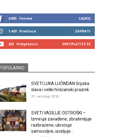
4,885
Fanova
LAJKUJ
1,420
Pratilaca
ZAPRATI
423
Pretplatnici
PRETPLATITE SE
POPULARNO
SVETI LUKA LUČINDAN Srpska
slava i veliki hrišćanski praznik
31. октобар 2018.
SVETI VASILIJE OSTROŠKI –
Izmiruje zavađene, zbratimljuje
razbraćene, ukroćuje
samovoljne, isceljuje...