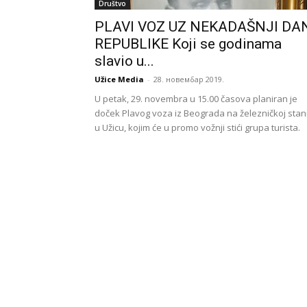
Društvo
PLAVI VOZ UZ NEKADAŠNJI DA
REPUBLIKE Koji se godinama
slavio u...
Užice Media
-
28. новембар 2019.
U petak, 29. novembra u 15.00 časova planiran je
doček Plavog voza iz Beograda na železničkoj stani
u Užicu, kojim će u promo vožnji stići grupa turista.