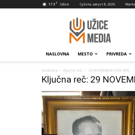
C
17.3
Субота, август 8, 2026
Marke
Užice
UžiceMedia
NASLOVNA
MESTO
PRIVREDA
Naslovna
Ključne reči
29 NOVEMBAR DAN SFRJ
Ključna reč: 29 NOVE