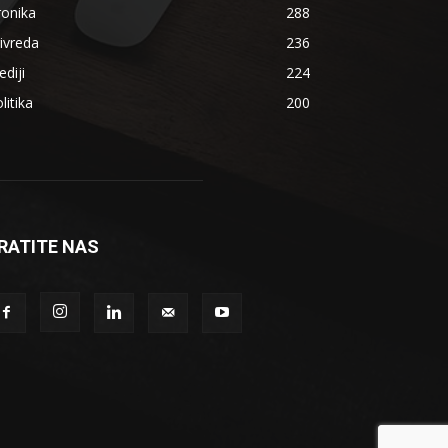
ronika
288
ivreda
236
diji
224
litika
200
RATITE NAS