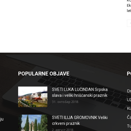
K
Ek
le
POPULARNE OBJAVE
P
SVETI LUKA LUČINDAN Srpska
D
slava i veliki hrišćanski praznik
Už
31. октобар 2018.
Ku
Ča
SVETI ILIJA GROMOVNIK Veliki
ju
crkveni praznik
T
2. август 2018.