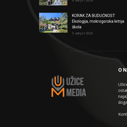
6. август 2026.
KORAK ZA BUDUĆNOST
Ekologija, mokrogorska letnja
škola
5. август 2026.
O 
Užic
osta
naja
doga
Kont