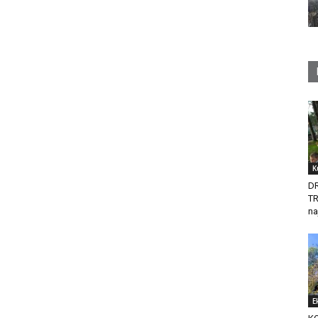
K
D
T
na
E