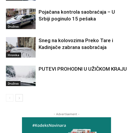
Pojačana kontrola saobraćaja – U
Srbiji poginulo 15 pešaka
Društvo
Sneg na kolovozima Preko Tare i
Kadinjače zabrana saobraćaja
Hronika
PUTEVI PROHODNI U UŽIČKOM KRAJU
Društvo
- Advertisement -