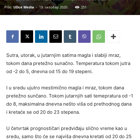
Piše:
Užice Media
-
19. октобар 2020.
251
Sutra, utorak, u jutarnjim satima magla i slabiji mraz,
tokom dana pretežno sunačno. Temperatura tokom jutra
od -2 do 5, dnevna od 15 do 19 stepeni.
I u sredu ujutro mestimično magla i mraz, tokom dana
pretežno sunčano. Tokom jutarnjih sati temepratura od -1
do 8, maksimalna dnevna nešto viša od prethodnog dana
i kretaće se od 20 do 23 stepena.
U četvrtak prognostičari predviđaju slično vreme kao u
sredu, samo što će se najviša dnevna kretati od 20 do 25