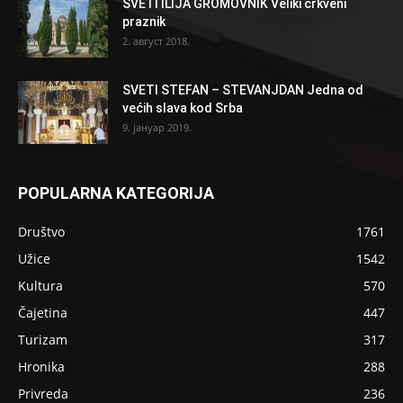
SVETI ILIJA GROMOVNIK Veliki crkveni
praznik
2. август 2018.
SVETI STEFAN – STEVANJDAN Jedna od
većih slava kod Srba
9. јануар 2019.
POPULARNA KATEGORIJA
Društvo
1761
Užice
1542
Kultura
570
Čajetina
447
Turizam
317
Hronika
288
Privreda
236