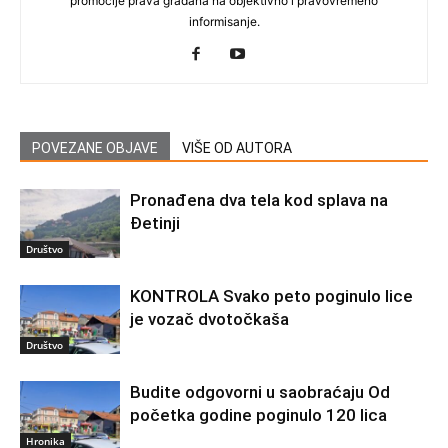
promocije prava građana na objektivno i pravovremeno
informisanje.
POVEZANE OBJAVE
VIŠE OD AUTORA
Pronađena dva tela kod splava na
Đetinji
Društvo
KONTROLA Svako peto poginulo lice
je vozač dvotočkaša
Društvo
Budite odgovorni u saobraćaju Od
početka godine poginulo 120 lica
Hronika