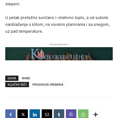
stepeni.
U petak pretežno sunčano i relativno toplo, a od subote
naoblačenje s kišom, na visokim planinama i sa snegom,
uz pad temperature.
- Advertisement -
IZVOR
RHMZ
KLJUČNE REČI
PROGNOZA VREMENA