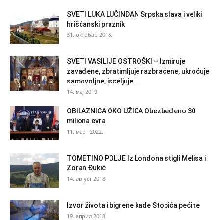
SVETI LUKA LUČINDAN Srpska slava i veliki
hrišćanski praznik
31. октобар 2018.
SVETI VASILIJE OSTROŠKI – Izmiruje
zavađene, zbratimljuje razbraćene, ukroćuje
samovoljne, isceljuje...
14. мај 2019.
OBILAZNICA OKO UŽICA Obezbeđeno 30
miliona evra
11. март 2022.
TOMETINO POLJE Iz Londona stigli Melisa i
Zoran Đukić
14. август 2018.
Izvor života i bigrene kade Stopića pećine
19. април 2018.