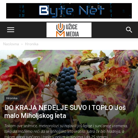
Naslovna
Hronika
Hronika
DO KRAJA NEDELJE SUVO I TOPLO Još
malo Miholjskog leta
Tokom ove sedmice, meteorolozi su najavili još lepog i sunčanog vremena,
tako da možemo reći da se Miholjsko leto vratilo. Jutra će biti hladnija, a
tokom dana sunčano i toplo u nekim krajevima i do 25 stepeni.