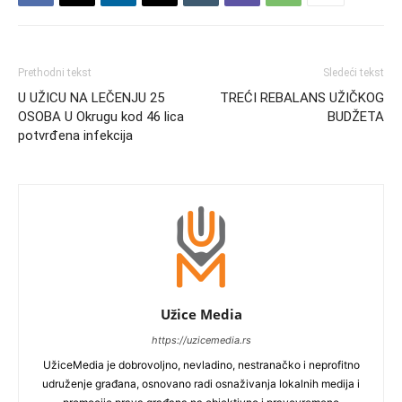
Prethodni tekst
Sledeći tekst
U UŽICU NA LEČENJU 25
TREĆI REBALANS UŽIČKOG
OSOBA U Okrugu kod 46 lica
BUDŽETA
potvrđena infekcija
Užice Media
https://uzicemedia.rs
UžiceMedia je dobrovoljno, nevladino, nestranačko i neprofitno
udruženje građana, osnovano radi osnaživanja lokalnih medija i