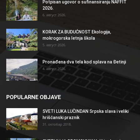
Potpisan ugovor o sufinansiranju NAFFIT
2026.
6. август 2026.
KORAK ZA BUDUĆNOST Ekologija,
mokrogorska letnja škola
5. август 2026.
Pronađena dva tela kod splava na Đetinji
4. август 2026.
POPULARNE OBJAVE
SVETI LUKA LUČINDAN Srpska slava i veliki
hrišćanski praznik
31. октобар 2018.