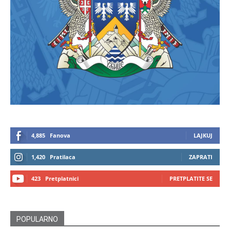
4,885
Fanova
LAJKUJ
1,420
Pratilaca
ZAPRATI
423
Pretplatnici
PRETPLATITE SE
POPULARNO