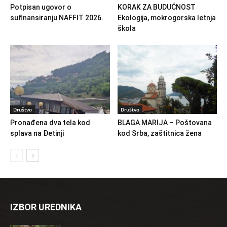
Potpisan ugovor o
KORAK ZA BUDUĆNOST
sufinansiranju NAFFIT 2026.
Ekologija, mokrogorska letnja
škola
Društvo
Društvo
Pronađena dva tela kod
BLAGA MARIJA – Poštovana
splava na Đetinji
kod Srba, zaštitnica žena
IZBOR UREDNIKA