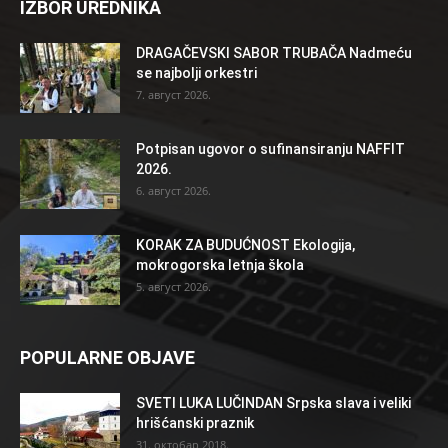
IZBOR UREDNIKA
DRAGAČEVSKI SABOR TRUBAČA Nadmeću
se najbolji orkestri
7. август 2026.
Potpisan ugovor o sufinansiranju NAFFIT
2026.
6. август 2026.
KORAK ZA BUDUĆNOST Ekologija,
mokrogorska letnja škola
5. август 2026.
POPULARNE OBJAVE
SVETI LUKA LUČINDAN Srpska slava i veliki
hrišćanski praznik
31. октобар 2018.