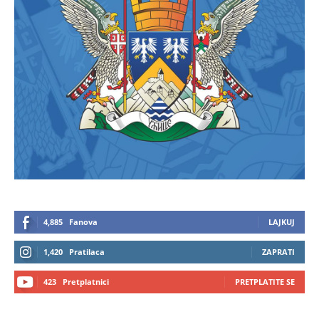
4,885
Fanova
LAJKUJ
1,420
Pratilaca
ZAPRATI
423
Pretplatnici
PRETPLATITE SE