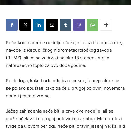
Početkom naredne nedelje očekuje se pad temperature,
navode iz Republičkog hidrometeorološkog zavoda
(RHMZ), ali će se zadržati na oko 18 stepeni, što je
natprosečno toplo za ovo doba godine.
Posle toga, kako bude odmicao mesec, temeprature će
se polako spuštati, tako da će u drugoj polovini novembra
doneti jesenje vreme.
Jačeg zahlađenja neće biti u prve dve nedelje, ali se
može očekivati u drugoj polovini novembra. Meteorolozi
tvrde da u ovom periodu neće biti pravih jesenjih kiša, niti