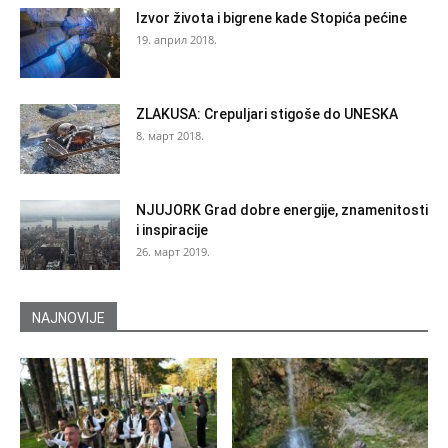
Izvor života i bigrene kade Stopića pećine
19. април 2018.
ZLAKUSA: Crepuljari stigoše do UNESKA
8. март 2018.
NJUJORK Grad dobre energije, znamenitosti
i inspiracije
26. март 2019.
NAJNOVIJE