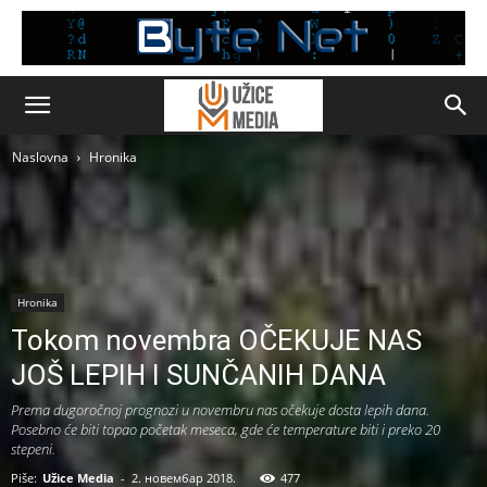
Naslovna
Hronika
Hronika
Tokom novembra OČEKUJE NAS
JOŠ LEPIH I SUNČANIH DANA
Prema dugoročnoj prognozi u novembru nas očekuje dosta lepih dana.
Posebno će biti topao početak meseca, gde će temperature biti i preko 20
stepeni.
Piše:
Užice Media
-
2. новембар 2018.
477