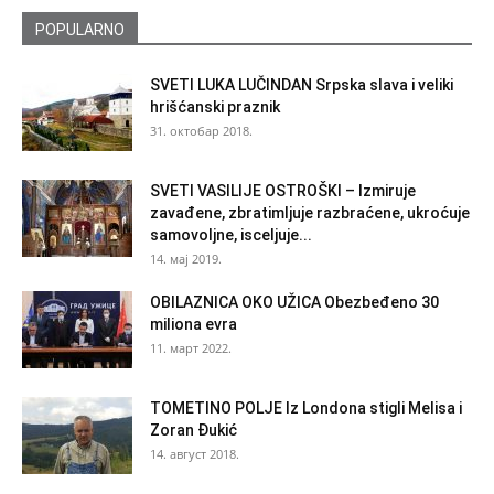
POPULARNO
SVETI LUKA LUČINDAN Srpska slava i veliki
hrišćanski praznik
31. октобар 2018.
SVETI VASILIJE OSTROŠKI – Izmiruje
zavađene, zbratimljuje razbraćene, ukroćuje
samovoljne, isceljuje...
14. мај 2019.
OBILAZNICA OKO UŽICA Obezbeđeno 30
miliona evra
11. март 2022.
TOMETINO POLJE Iz Londona stigli Melisa i
Zoran Đukić
14. август 2018.