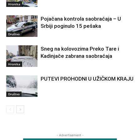
Hronika
Pojačana kontrola saobraćaja – U
Srbiji poginulo 15 pešaka
Društvo
Sneg na kolovozima Preko Tare i
Kadinjače zabrana saobraćaja
Hronika
PUTEVI PROHODNI U UŽIČKOM KRAJU
Društvo
- Advertisement -