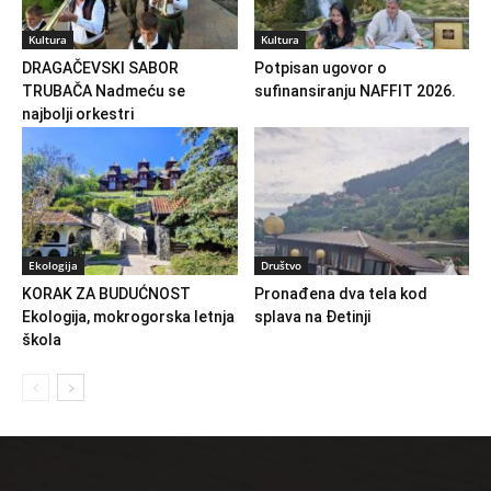
Kultura
Kultura
DRAGAČEVSKI SABOR
Potpisan ugovor o
TRUBAČA Nadmeću se
sufinansiranju NAFFIT 2026.
najbolji orkestri
Ekologija
Društvo
KORAK ZA BUDUĆNOST
Pronađena dva tela kod
Ekologija, mokrogorska letnja
splava na Đetinji
škola