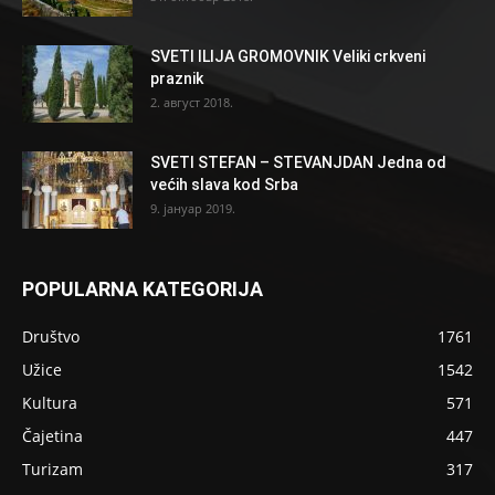
SVETI ILIJA GROMOVNIK Veliki crkveni
praznik
2. август 2018.
SVETI STEFAN – STEVANJDAN Jedna od
većih slava kod Srba
9. јануар 2019.
POPULARNA KATEGORIJA
Društvo
1761
Užice
1542
Kultura
571
Čajetina
447
Turizam
317