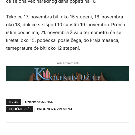
će se ona već narednog dana popeti na 16.
Tako će 17. novembra biti oko 15 stepeni, 18. novembra
oko 13, dok će se ispod 10 supstiti 19. novembra. Prema
istim podacima, 21. novembra živa u termometru će se
kretati oko 15. podeoka, posle čega, do kraja meseca,
temeprature će biti oko 12 stepeni.
- Advertisement -
IZVOR
Uzicemedia/RHMZ
KLJUČNE REČI
PROGNOZA VREMENA