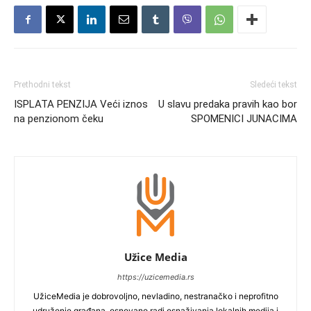
Prethodni tekst
Sledeći tekst
ISPLATA PENZIJA Veći iznos
U slavu predaka pravih kao bor
na penzionom čeku
SPOMENICI JUNACIMA
Užice Media
https://uzicemedia.rs
UžiceMedia je dobrovoljno, nevladino, nestranačko i neprofitno
udruženje građana, osnovano radi osnaživanja lokalnih medija i