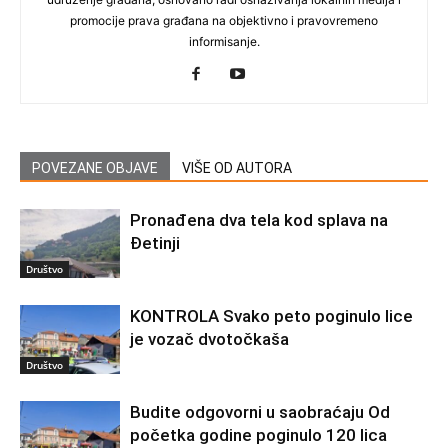
promocije prava građana na objektivno i pravovremeno
informisanje.
POVEZANE OBJAVE
VIŠE OD AUTORA
Pronađena dva tela kod splava na
Đetinji
Društvo
KONTROLA Svako peto poginulo lice
je vozač dvotočkaša
Društvo
Budite odgovorni u saobraćaju Od
početka godine poginulo 120 lica