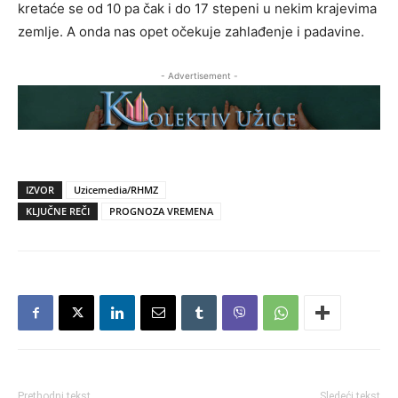
kretaće se od 10 pa čak i do 17 stepeni u nekim krajevima
zemlje. A onda nas opet očekuje zahlađenje i padavine.
- Advertisement -
IZVOR
Uzicemedia/RHMZ
KLJUČNE REČI
PROGNOZA VREMENA
Prethodni tekst
Sledeći tekst