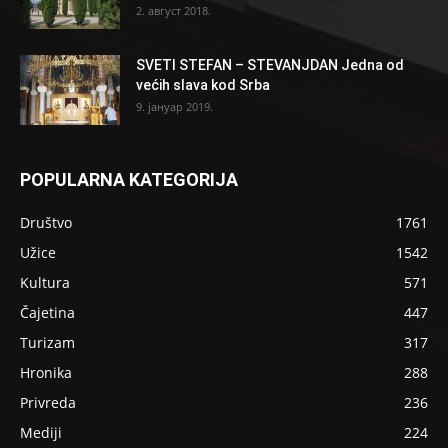
2. август 2018.
SVETI STEFAN – STEVANJDAN Jedna od
većih slava kod Srba
9. јануар 2019.
POPULARNA KATEGORIJA
Društvo
1761
Užice
1542
Kultura
571
Čajetina
447
Turizam
317
Hronika
288
Privreda
236
Mediji
224