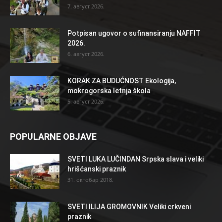
7. август 2026.
Potpisan ugovor o sufinansiranju NAFFIT
2026.
6. август 2026.
KORAK ZA BUDUĆNOST Ekologija,
mokrogorska letnja škola
5. август 2026.
POPULARNE OBJAVE
SVETI LUKA LUČINDAN Srpska slava i veliki
hrišćanski praznik
31. октобар 2018.
SVETI ILIJA GROMOVNIK Veliki crkveni
praznik