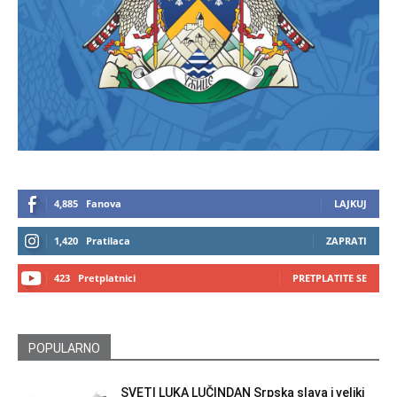
4,885
Fanova
LAJKUJ
1,420
Pratilaca
ZAPRATI
423
Pretplatnici
PRETPLATITE SE
POPULARNO
SVETI LUKA LUČINDAN Srpska slava i veliki