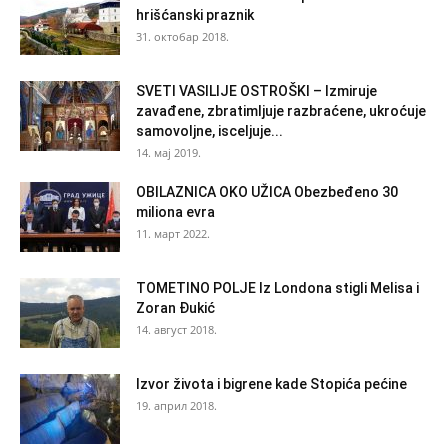
hrišćanski praznik
31. октобар 2018.
SVETI VASILIJE OSTROŠKI – Izmiruje
zavađene, zbratimljuje razbraćene, ukroćuje
samovoljne, isceljuje...
14. мај 2019.
OBILAZNICA OKO UŽICA Obezbeđeno 30
miliona evra
11. март 2022.
TOMETINO POLJE Iz Londona stigli Melisa i
Zoran Đukić
14. август 2018.
Izvor života i bigrene kade Stopića pećine
19. април 2018.