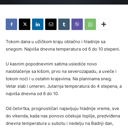
Tokom dana u užičkom kraju oblačno i hladnije sa
snegom. Najviša dnevna temperatura od 6 do 10 stepeni.
U kasnim popodnevnim satima uslediće novo
naoblačenje sa kišom, prvo na severozapadu, a uveče i
tokom noći i u ostalim krajevima. Na planinama sneg.
Vetar slab i umeren. Jutarnja temperatura do 4 stepena, a
najviša dnevna od 6 do 10.
Od četvrtka, prognostičari najavljuju hladnije vreme, sve
do vikenda, kada nas ponovo očekuje toplije, predviđena
dnevna temperatura u subotu i nedelju na Badnji dan,