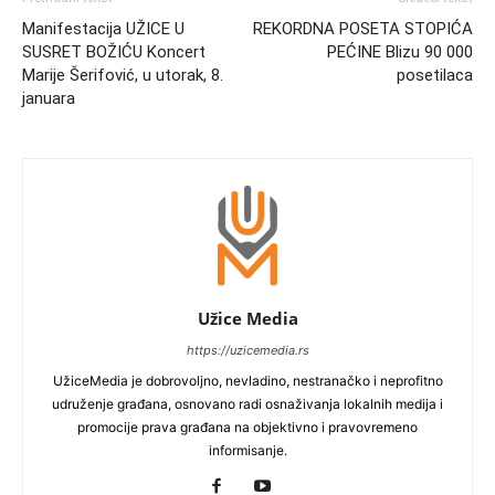
Manifestacija UŽICE U
REKORDNA POSETA STOPIĆA
SUSRET BOŽIĆU Koncert
PEĆINE Blizu 90 000
Marije Šerifović, u utorak, 8.
posetilaca
januara
Užice Media
https://uzicemedia.rs
UžiceMedia je dobrovoljno, nevladino, nestranačko i neprofitno
udruženje građana, osnovano radi osnaživanja lokalnih medija i
promocije prava građana na objektivno i pravovremeno
informisanje.