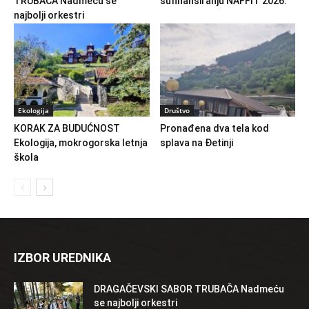
TRUBAČA Nadmeću se
sufinansiranju NAFFIT 2026.
najbolji orkestri
Ekologija
Društvo
KORAK ZA BUDUĆNOST
Pronađena dva tela kod
Ekologija, mokrogorska letnja
splava na Đetinji
škola
IZBOR UREDNIKA
DRAGAČEVSKI SABOR TRUBAČA Nadmeću
se najbolji orkestri