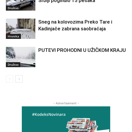
Srbiji poginulo 15 pešaka
Društvo
Sneg na kolovozima Preko Tare i
Kadinjače zabrana saobraćaja
Hronika
PUTEVI PROHODNI U UŽIČKOM KRAJU
Društvo
- Advertisement -