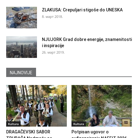
ZLAKUSA: Crepuljari stigoše do UNESKA
8. март 2018.
NJUJORK Grad dobre energije, znamenitosti
i inspiracije
26. март 2019.
NAJNOVIJE
Kultura
Kultura
DRAGAČEVSKI SABOR
Potpisan ugovor o