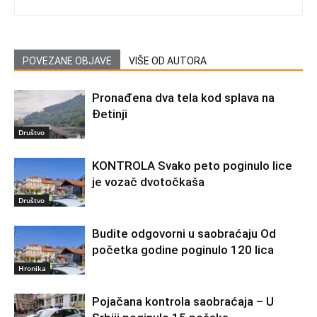
POVEZANE OBJAVE
VIŠE OD AUTORA
Pronađena dva tela kod splava na
Đetinji
Društvo
KONTROLA Svako peto poginulo lice
je vozač dvotočkaša
Društvo
Budite odgovorni u saobraćaju Od
početka godine poginulo 120 lica
Hronika
Pojačana kontrola saobraćaja – U