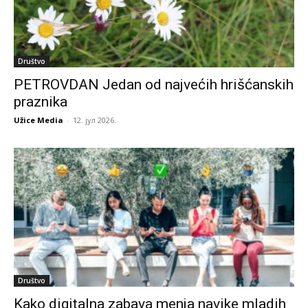
Društvo
PETROVDAN Jedan od najvećih hrišćanskih
praznika
Užice Media
-
12. јул 2026.
Društvo
Kako digitalna zabava menja navike mladih