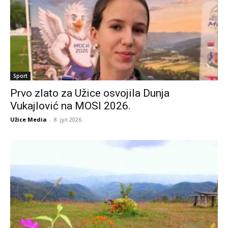
Sport
Prvo zlato za Užice osvojila Dunja
Vukajlović na MOSI 2026.
Užice Media
-
8. јул 2026.