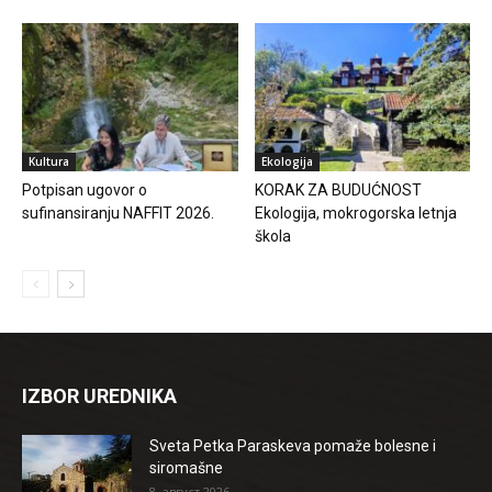
Kultura
Ekologija
Potpisan ugovor o
KORAK ZA BUDUĆNOST
sufinansiranju NAFFIT 2026.
Ekologija, mokrogorska letnja
škola
IZBOR UREDNIKA
Sveta Petka Paraskeva pomaže bolesne i
siromašne
8. август 2026.