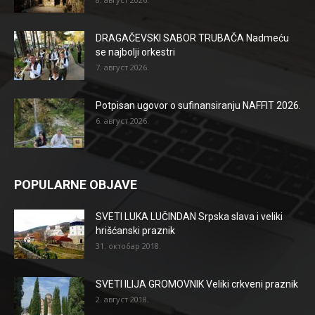
DRAGAČEVSKI SABOR TRUBAČA Nadmeću
se najbolji orkestri
7. август 2026.
Potpisan ugovor o sufinansiranju NAFFIT 2026.
6. август 2026.
POPULARNE OBJAVE
SVETI LUKA LUČINDAN Srpska slava i veliki
hrišćanski praznik
31. октобар 2018.
SVETI ILIJA GROMOVNIK Veliki crkveni praznik
2. август 2018.