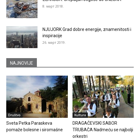
8. март 2018.
NJUJORK Grad dobre energije, znamenitosti i
inspiracije
26. март 2019.
NAJNOVIJE
Društvo
Kultura
Sveta Petka Paraskeva
DRAGAČEVSKI SABOR
pomaže bolesne i siromašne
TRUBAČA Nadmeću se najbolji
orkestri