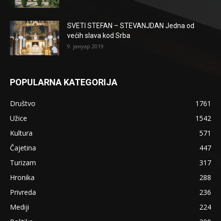
SVETI STEFAN – STEVANJDAN Jedna od
većih slava kod Srba
9. јануар 2019.
POPULARNA KATEGORIJA
Društvo
1761
Užice
1542
Kultura
571
Čajetina
447
Turizam
317
Hronika
288
Privreda
236
Mediji
224