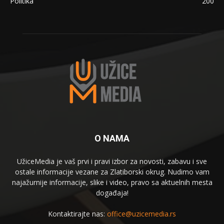
Politika
200
O NAMA
UžiceMedia je vaš prvi i pravi izbor za novosti, zabavu i sve
ostale informacije vezane za Zlatiborski okrug. Nudimo vam
najažurnije informacije, slike i video, pravo sa aktuelnih mesta
događaja!
Kontaktirajte nas:
office@uzicemedia.rs