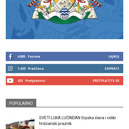
4,885
Fanova
LAJKUJ
1,420
Pratilaca
ZAPRATI
423
Pretplatnici
PRETPLATITE SE
POPULARNO
SVETI LUKA LUČINDAN Srpska slava i veliki
hrišćanski praznik