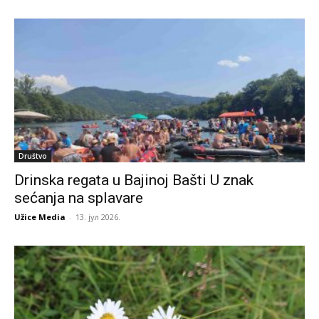
Društvo
Drinska regata u Bajinoj Bašti U znak
sećanja na splavare
Užice Media
-
13. јул 2026.