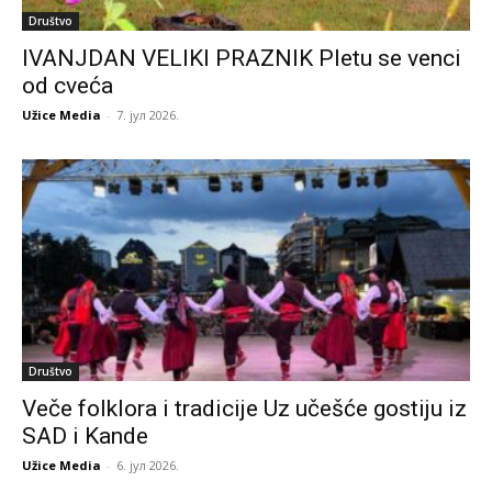
Društvo
IVANJDAN VELIKI PRAZNIK Pletu se venci
od cveća
Užice Media
-
7. јул 2026.
Društvo
Veče folklora i tradicije Uz učešće gostiju iz
SAD i Kande
Užice Media
-
6. јул 2026.