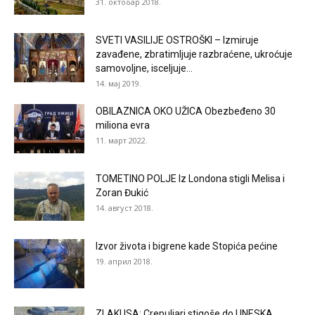
31. октобар 2018.
SVETI VASILIJE OSTROŠKI – Izmiruje
zavađene, zbratimljuje razbraćene, ukroćuje
samovoljne, isceljuje...
14. мај 2019.
OBILAZNICA OKO UŽICA Obezbeđeno 30
miliona evra
11. март 2022.
TOMETINO POLJE Iz Londona stigli Melisa i
Zoran Đukić
14. август 2018.
Izvor života i bigrene kade Stopića pećine
19. април 2018.
ZLAKUSA: Crepuljari stigoše do UNESKA