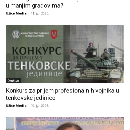
u manjim gradovima?
Užice Media
-
11. јул 2026.
Društvo
Konkurs za prijem profesionalnih vojnika u
tenkovske jedinice
Užice Media
-
10. јул 2026.