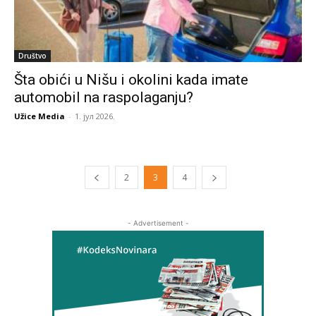
Društvo
Šta obići u Nišu i okolini kada imate
automobil na raspolaganju?
Užice Media
-
1. јул 2026.
2
3
4
- Advertisement -