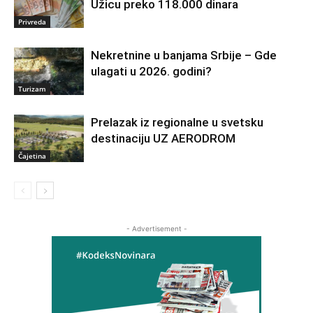
Užicu preko 118.000 dinara
Privreda
Nekretnine u banjama Srbije – Gde
ulagati u 2026. godini?
Turizam
Prelazak iz regionalne u svetsku
destinaciju UZ AERODROM
Čajetina
- Advertisement -