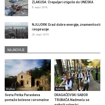
ZLAKUSA: Crepuljari stigoše do UNESKA
8. март 2018.
NJUJORK Grad dobre energije, znamenitosti
i inspiracije
26. март 2019.
NAJNOVIJE
Društvo
Kultura
Sveta Petka Paraskeva
DRAGAČEVSKI SABOR
pomaže bolesne i siromašne
TRUBAČA Nadmeću se
najbolji orkestri