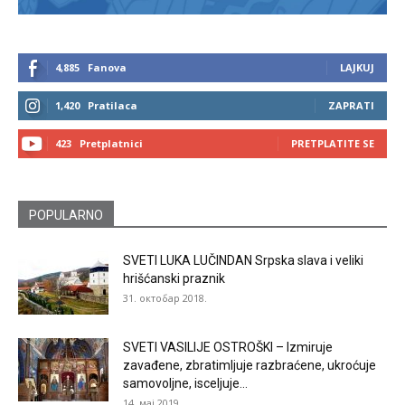
4,885
Fanova
LAJKUJ
1,420
Pratilaca
ZAPRATI
423
Pretplatnici
PRETPLATITE SE
POPULARNO
SVETI LUKA LUČINDAN Srpska slava i veliki
hrišćanski praznik
31. октобар 2018.
SVETI VASILIJE OSTROŠKI – Izmiruje
zavađene, zbratimljuje razbraćene, ukroćuje
samovoljne, isceljuje...
14. мај 2019.