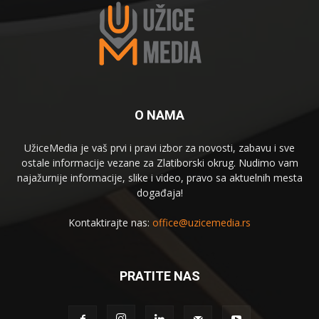
O NAMA
UžiceMedia je vaš prvi i pravi izbor za novosti, zabavu i sve
ostale informacije vezane za Zlatiborski okrug. Nudimo vam
najažurnije informacije, slike i video, pravo sa aktuelnih mesta
događaja!
Kontaktirajte nas:
office@uzicemedia.rs
PRATITE NAS