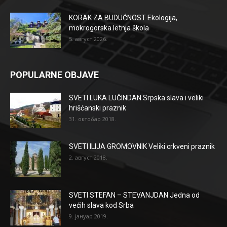
KORAK ZA BUDUĆNOST Ekologija,
mokrogorska letnja škola
5. август 2026.
POPULARNE OBJAVE
SVETI LUKA LUČINDAN Srpska slava i veliki
hrišćanski praznik
31. октобар 2018.
SVETI ILIJA GROMOVNIK Veliki crkveni praznik
2. август 2018.
SVETI STEFAN – STEVANJDAN Jedna od
većih slava kod Srba
9. јануар 2019.