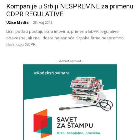
Kompanije u Srbiji NESPREMNE za primenu
GDPR REGULATIVE
Užice Media
-
28. мај 2018.
Lični podaci postaju lična imovina, primena GDPR regulative
obavezna, ali ima i dosta nejasnoća. Srpske firme nespremno
dočekuju GDPR.
- Advertisement -