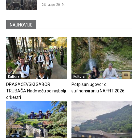
26. март 2019.
NAJNOVIJE
Kultura
Kultura
DRAGAČEVSKI SABOR
Potpisan ugovor o
TRUBAČA Nadmeću se najbolji
sufinansiranju NAFFIT 2026.
orkestri