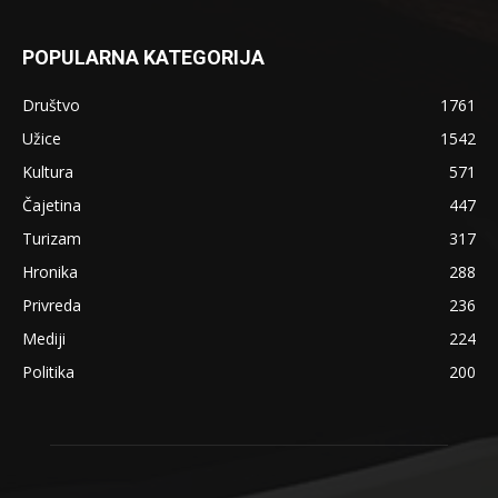
POPULARNA KATEGORIJA
Društvo
1761
Užice
1542
Kultura
571
Čajetina
447
Turizam
317
Hronika
288
Privreda
236
Mediji
224
Politika
200