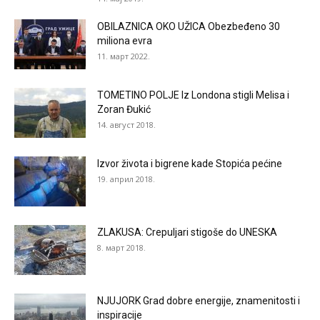
OBILAZNICA OKO UŽICA Obezbeđeno 30
miliona evra
11. март 2022.
TOMETINO POLJE Iz Londona stigli Melisa i
Zoran Đukić
14. август 2018.
Izvor života i bigrene kade Stopića pećine
19. април 2018.
ZLAKUSA: Crepuljari stigoše do UNESKA
8. март 2018.
NJUJORK Grad dobre energije, znamenitosti i
inspiracije