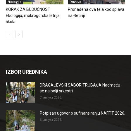
Ekologija
Društvo
KORAK ZA BUDUĆNOST
Pronađena dva tela kod splava
Ekologija, mokrogorska letnja
na Đetinji
škola
IZBOR UREDNIKA
DRAGAČEVSKI SABOR TRUBAČA Nadmeću
se najbolji orkestri
7. август 2026.
Potpisan ugovor o sufinansiranju NAFFIT 2026.
6. август 2026.