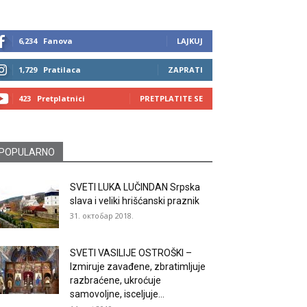
6,234
Fanova
LAJKUJ
1,729
Pratilaca
ZAPRATI
423
Pretplatnici
PRETPLATITE SE
POPULARNO
SVETI LUKA LUČINDAN Srpska
slava i veliki hrišćanski praznik
31. октобар 2018.
SVETI VASILIJE OSTROŠKI –
Izmiruje zavađene, zbratimljuje
razbraćene, ukroćuje
samovoljne, isceljuje...