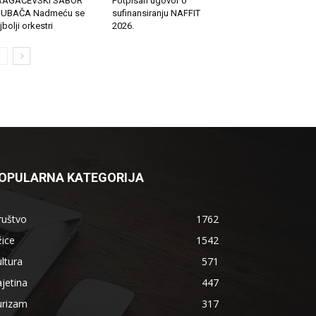
RAGAČEVSKI SABOR
Potpisan ugovor o
RUBAČA Nadmeću se
sufinansiranju NAFFIT
jbolji orkestri
2026.
OPULARNA KATEGORIJA
ruštvo
1762
ice
1542
ltura
571
jetina
447
urizam
317