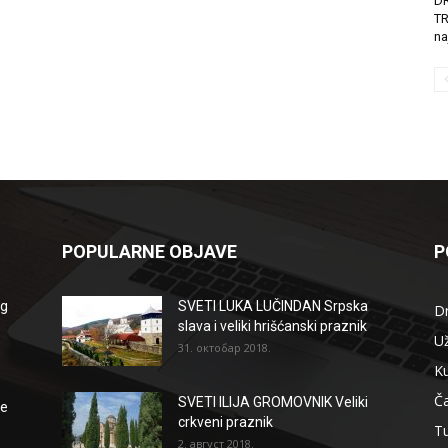
D
T
na
POPULARNE OBJAVE
P
og
SVETI LUKA LUČINDAN Srpska
D
slava i veliki hrišćanski praznik
Už
31. октобар 2018.
Ku
Ča
SVETI ILIJA GROMOVNIK Veliki
že
crkveni praznik
T
2. август 2018.