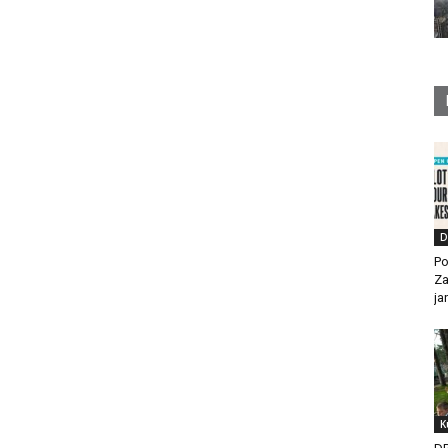
D
Po
Za
ja
K