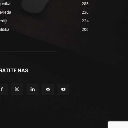
ronika
288
ivreda
236
diji
224
litika
200
RATITE NAS