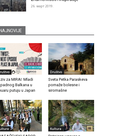
26. март 2019.
NAJNOVIJE
ruštvo
Društvo
ziv za MIRAI: Mladi
Sveta Petka Paraskeva
padnog Balkana u
pomaže bolesne i
nuaru putuju u Japan
siromašne
ultura
Kultura