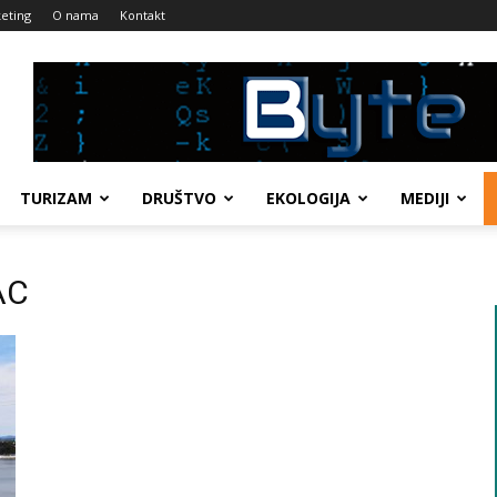
eting
O nama
Kontakt
TURIZAM
DRUŠTVO
EKOLOGIJA
MEDIJI
AC