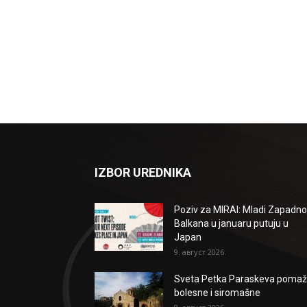
IZBOR UREDNIKA
Poziv za MIRAI: Mladi Zapadn
Balkana u januaru putuju u
Japan
9. август 2026.
Sveta Petka Paraskeva poma
bolesne i siromašne