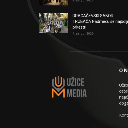
8. август 2026.
DRAGAČEVSKI SABOR
TRUBAČA Nadmeću se najbolji
orkestri
7. август 2026.
O 
Užic
osta
naja
doga
Kont