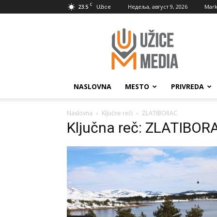
C
23.5
Недеља, август 9, 2026
Mark
Užice
UžiceMedia
NASLOVNA
MESTO
PRIVREDA
Naslovna
Ključne reči
ZLATIBORAC
Ključna reč: ZLATIBOR