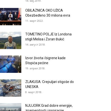
14. мај 2019.
OBILAZNICA OKO UŽICA
Obezbeđeno 30 miliona evra
11. март 2022.
TOMETINO POLJE Iz Londona
stigli Melisa i Zoran Đukić
14. август 2018.
Izvor života i bigrene kade
Stopića pećine
19. април 2018.
ZLAKUSA: Crepuljari stigoše do
UNESKA
8. март 2018.
NJUJORK Grad dobre energije,
znamenitosti i inspiracije