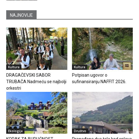
NAJNOVIJE
Kultura
Kultura
DRAGAČEVSKI SABOR
Potpisan ugovor o
TRUBAČA Nadmeću se najbolji
sufinansiranju NAFFIT 2026.
orkestri
Ekologija
Društvo
KORAK ZA BUDUĆNOST
Pronađena dva tela kod splava