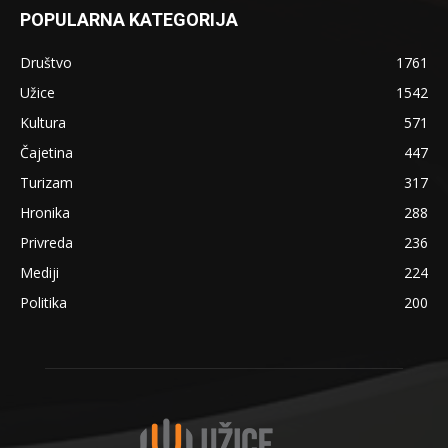
POPULARNA KATEGORIJA
Društvo
1761
Užice
1542
Kultura
571
Čajetina
447
Turizam
317
Hronika
288
Privreda
236
Mediji
224
Politika
200