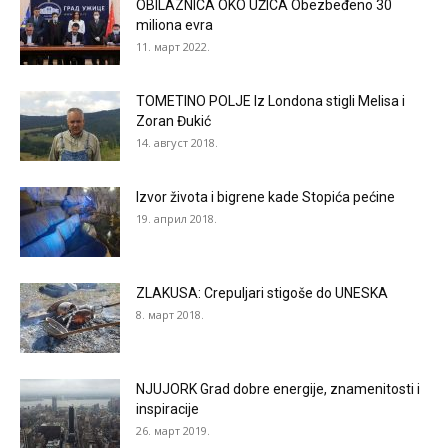
OBILAZNICA OKO UŽICA Obezbeđeno 30
miliona evra
11. март 2022.
TOMETINO POLJE Iz Londona stigli Melisa i
Zoran Đukić
14. август 2018.
Izvor života i bigrene kade Stopića pećine
19. април 2018.
ZLAKUSA: Crepuljari stigoše do UNESKA
8. март 2018.
NJUJORK Grad dobre energije, znamenitosti i
inspiracije
26. март 2019.