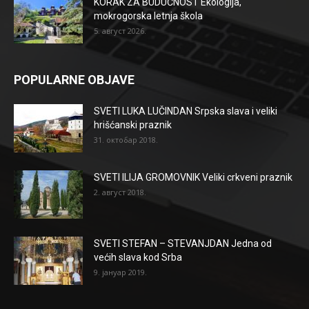
KORAK ZA BUDUĆNOST Ekologija,
mokrogorska letnja škola
5. август 2026.
POPULARNE OBJAVE
SVETI LUKA LUČINDAN Srpska slava i veliki
hrišćanski praznik
31. октобар 2018.
SVETI ILIJA GROMOVNIK Veliki crkveni praznik
2. август 2018.
SVETI STEFAN – STEVANJDAN Jedna od
većih slava kod Srba
9. јануар 2019.