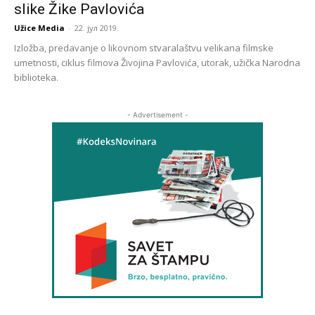
slike Žike Pavlovića
Užice Media
-
22. јул 2019.
Izložba, predavanje o likovnom stvaralaštvu velikana filmske
umetnosti, ciklus filmova Živojina Pavlovića, utorak, užička Narodna
biblioteka.
- Advertisement -