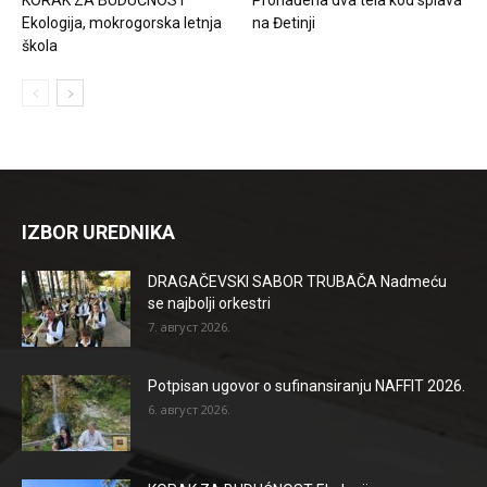
Ekologija, mokrogorska letnja
na Đetinji
škola
IZBOR UREDNIKA
DRAGAČEVSKI SABOR TRUBAČA Nadmeću
se najbolji orkestri
7. август 2026.
Potpisan ugovor o sufinansiranju NAFFIT 2026.
6. август 2026.