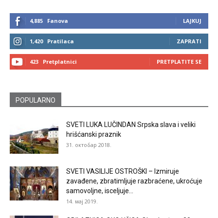
4,885
Fanova
LAJKUJ
1,420
Pratilaca
ZAPRATI
423
Pretplatnici
PRETPLATITE SE
POPULARNO
SVETI LUKA LUČINDAN Srpska slava i veliki
hrišćanski praznik
31. октобар 2018.
SVETI VASILIJE OSTROŠKI – Izmiruje
zavađene, zbratimljuje razbraćene, ukroćuje
samovoljne, isceljuje...
14. мај 2019.