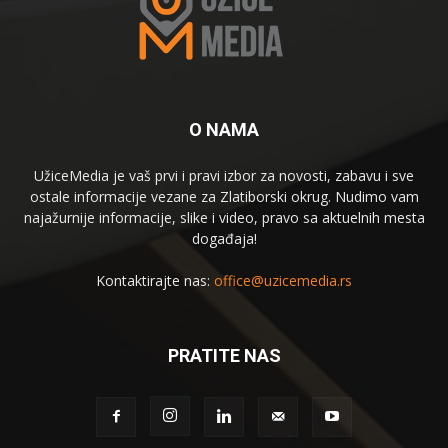
O NAMA
UžiceMedia je vaš prvi i pravi izbor za novosti, zabavu i sve
ostale informacije vezane za Zlatiborski okrug. Nudimo vam
najažurnije informacije, slike i video, pravo sa aktuelnih mesta
događaja!
Kontaktirajte nas:
office@uzicemedia.rs
PRATITE NAS