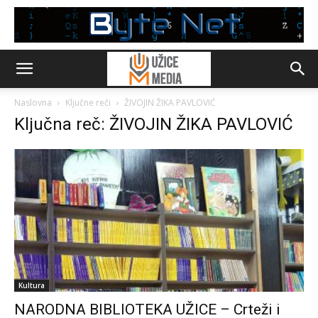
Naslovna
Ključne reči
ŽIVOJIN ŽIKA PAVLOVIĆ
Ključna reč: ŽIVOJIN ŽIKA PAVLOVIĆ
Kultura
NARODNA BIBLIOTEKA UŽICE – Crteži i