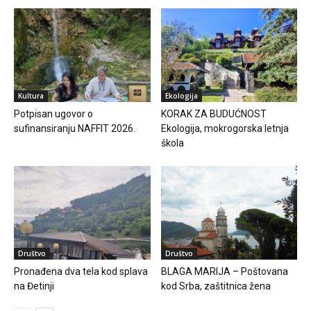
Kultura
Ekologija
Potpisan ugovor o
KORAK ZA BUDUĆNOST
sufinansiranju NAFFIT 2026.
Ekologija, mokrogorska letnja
škola
Društvo
Društvo
Pronađena dva tela kod splava
BLAGA MARIJA – Poštovana
na Đetinji
kod Srba, zaštitnica žena