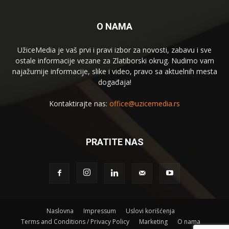
O NAMA
UžiceMedia je vaš prvi i pravi izbor za novosti, zabavu i sve
ostale informacije vezane za Zlatiborski okrug. Nudimo vam
najažurnije informacije, slike i video, pravo sa aktuelnih mesta
događaja!
Kontaktirajte nas:
office@uzicemedia.rs
PRATITE NAS
Naslovna
Impressum
Uslovi korišćenja
Terms and Conditions / Privacy Policy
Marketing
O nama