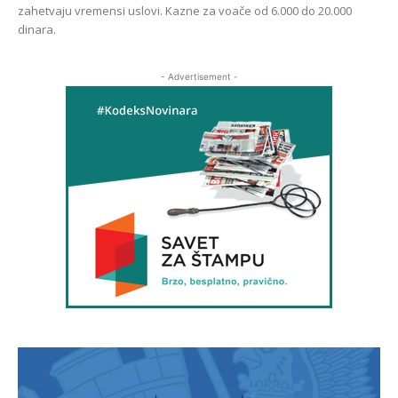
zahetvaju vremensi uslovi. Kazne za voače od 6.000 do 20.000
dinara.
- Advertisement -