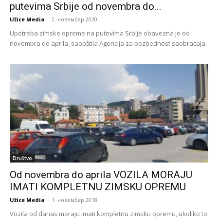
putevima Srbije od novembra do...
Užice Media
-
2. новембар 2020.
Upotreba zimske opreme na putevima Srbije obavezna je od
novembra do aprila, saopštila Agencija za bezbednost saobraćaja.
Društvo
Od novembra do aprila VOZILA MORAJU
IMATI KOMPLETNU ZIMSKU OPREMU
Užice Media
-
1. новембар 2018.
Vozila od danas moraju imati kompletnu zimsku opremu, ukoliko to