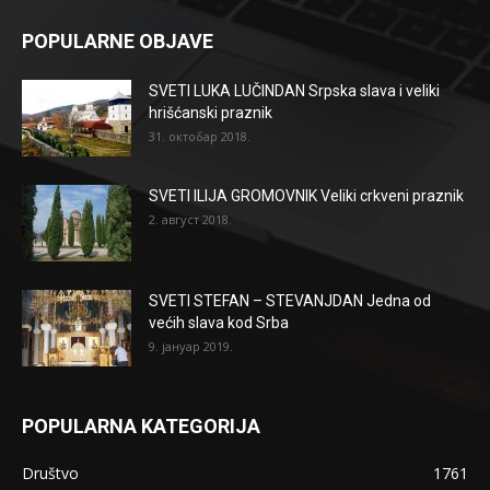
POPULARNE OBJAVE
SVETI LUKA LUČINDAN Srpska slava i veliki
hrišćanski praznik
31. октобар 2018.
SVETI ILIJA GROMOVNIK Veliki crkveni praznik
2. август 2018.
SVETI STEFAN – STEVANJDAN Jedna od
većih slava kod Srba
9. јануар 2019.
POPULARNA KATEGORIJA
Društvo
1761