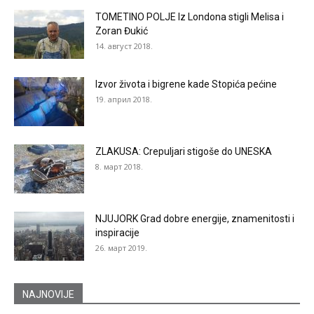
TOMETINO POLJE Iz Londona stigli Melisa i
Zoran Đukić
14. август 2018.
Izvor života i bigrene kade Stopića pećine
19. април 2018.
ZLAKUSA: Crepuljari stigoše do UNESKA
8. март 2018.
NJUJORK Grad dobre energije, znamenitosti i
inspiracije
26. март 2019.
NAJNOVIJE