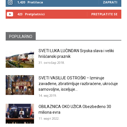
1,420
Pratilaca
ZAPRATI
423
Pretplatnici
PRETPLATITE SE
POPULARNO
SVETI LUKA LUČINDAN Srpska slava i veliki
hrišćanski praznik
31. октобар 2018.
SVETI VASILIJE OSTROŠKI – Izmiruje
zavađene, zbratimljuje razbraćene, ukroćuje
samovoljne, isceljuje...
14. мај 2019.
OBILAZNICA OKO UŽICA Obezbeđeno 30
miliona evra
11. март 2022.