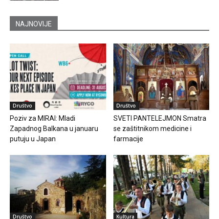
NAJNOVIJE
Društvo
Društvo
Poziv za MIRAI: Mladi
SVETI PANTELEJMON Smatra
Zapadnog Balkana u januaru
se zaštitnikom medicine i
putuju u Japan
farmacije
Društvo
Kultura