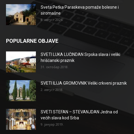
Sveta Petka Paraskeva pomaže bolesne i
siromašne
8. август 2026.
POPULARNE OBJAVE
SVETI LUKA LUČINDAN Srpska slava i veliki
hrišćanski praznik
31. октобар 2018.
SVETI ILIJA GROMOVNIK Veliki crkveni praznik
2. август 2018.
SVETI STEFAN – STEVANJDAN Jedna od
većih slava kod Srba
9. јануар 2019.