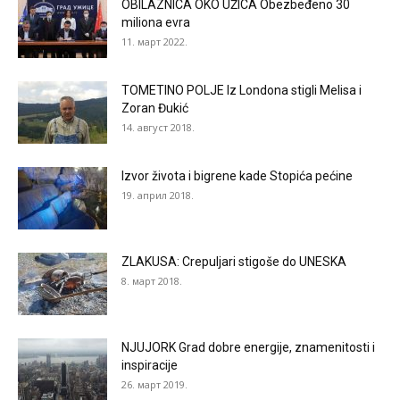
OBILAZNICA OKO UŽICA Obezbeđeno 30
miliona evra
11. март 2022.
TOMETINO POLJE Iz Londona stigli Melisa i
Zoran Đukić
14. август 2018.
Izvor života i bigrene kade Stopića pećine
19. април 2018.
ZLAKUSA: Crepuljari stigoše do UNESKA
8. март 2018.
NJUJORK Grad dobre energije, znamenitosti i
inspiracije
26. март 2019.