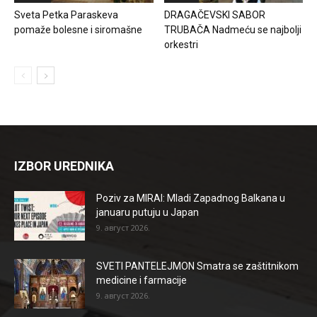
Sveta Petka Paraskeva
DRAGAČEVSKI SABOR
pomaže bolesne i siromašne
TRUBAČA Nadmeću se najbolji
orkestri
IZBOR UREDNIKA
Poziv za MIRAI: Mladi Zapadnog Balkana u
januaru putuju u Japan
9. август 2026.
SVETI PANTELEJMON Smatra se zaštitnikom
medicine i farmacije
9. август 2026.