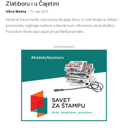
Zlatiboru i u Čajetini
Užice Media
-
15. мај 2025.
Festival Deca među narcisima okuplja decu iz svih krajeva Srbije i
promoviše najbolje radove u literarnom i likovnom stvaralaštvu.
Povodom festivala raspisan je Međunarodni...
- Advertisement -