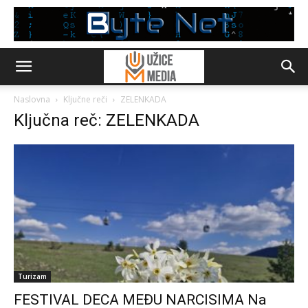
Naslovna
Ključne reči
ZELENKADA
Ključna reč: ZELENKADA
Turizam
FESTIVAL DECA MEĐU NARCISIMA Na