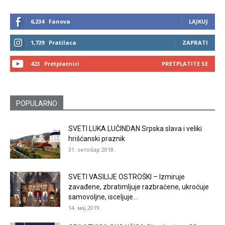
6,234
Fanova
LAJKUJ
1,729
Pratilaca
ZAPRATI
423
Pretplatnici
PRETPLATITE SE
POPULARNO
SVETI LUKA LUČINDAN Srpska slava i veliki
hrišćanski praznik
31. октобар 2018.
SVETI VASILIJE OSTROŠKI – Izmiruje
zavađene, zbratimljuje razbraćene, ukroćuje
samovoljne, isceljuje...
14. мај 2019.