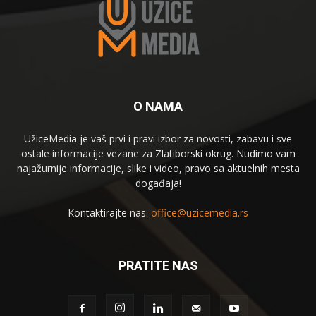
O NAMA
UžiceMedia je vaš prvi i pravi izbor za novosti, zabavu i sve
ostale informacije vezane za Zlatiborski okrug. Nudimo vam
najažurnije informacije, slike i video, pravo sa aktuelnih mesta
događaja!
Kontaktirajte nas:
office@uzicemedia.rs
PRATITE NAS