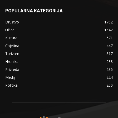
POPULARNA KATEGORIJA
Društvo
1762
Užice
1542
Kultura
571
Čajetina
447
Turizam
317
Hronika
288
Privreda
236
Mediji
224
Politika
200