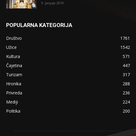
9. јануар 2019.
POPULARNA KATEGORIJA
Društvo
1761
Užice
1542
Kultura
571
Čajetina
447
Turizam
317
Hronika
288
Privreda
236
Mediji
224
Politika
200