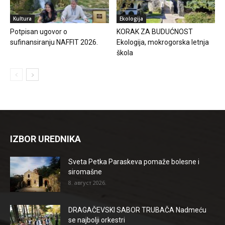
Kultura
Ekologija
Potpisan ugovor o
KORAK ZA BUDUĆNOST
sufinansiranju NAFFIT 2026.
Ekologija, mokrogorska letnja
škola
IZBOR UREDNIKA
Sveta Petka Paraskeva pomaže bolesne i
siromašne
8. август 2026.
DRAGAČEVSKI SABOR TRUBAČA Nadmeću
se najbolji orkestri