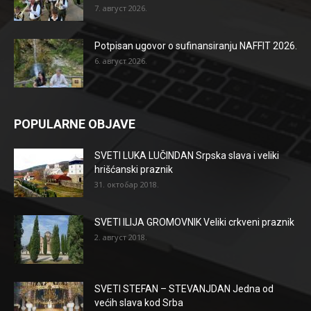
7. август 2026.
Potpisan ugovor o sufinansiranju NAFFIT 2026.
6. август 2026.
POPULARNE OBJAVE
SVETI LUKA LUČINDAN Srpska slava i veliki
hrišćanski praznik
31. октобар 2018.
SVETI ILIJA GROMOVNIK Veliki crkveni praznik
2. август 2018.
SVETI STEFAN – STEVANJDAN Jedna od
većih slava kod Srba