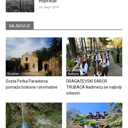
inspiracije
26. март 2019.
NAJNOVIJE
Društvo
Kultura
Sveta Petka Paraskeva
DRAGAČEVSKI SABOR
pomaže bolesne i siromašne
TRUBAČA Nadmeću se najbolji
orkestri