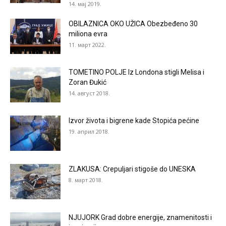
14. мај 2019.
OBILAZNICA OKO UŽICA Obezbeđeno 30
miliona evra
11. март 2022.
TOMETINO POLJE Iz Londona stigli Melisa i
Zoran Đukić
14. август 2018.
Izvor života i bigrene kade Stopića pećine
19. април 2018.
ZLAKUSA: Crepuljari stigoše do UNESKA
8. март 2018.
NJUJORK Grad dobre energije, znamenitosti i