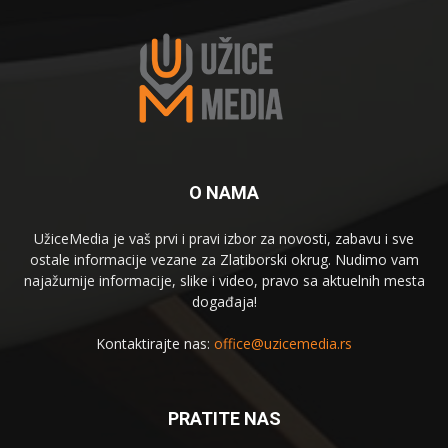
O NAMA
UžiceMedia je vaš prvi i pravi izbor za novosti, zabavu i sve
ostale informacije vezane za Zlatiborski okrug. Nudimo vam
najažurnije informacije, slike i video, pravo sa aktuelnih mesta
događaja!
Kontaktirajte nas:
office@uzicemedia.rs
PRATITE NAS