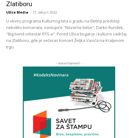
Zlatiboru
Užice Media
-
12. август 2022.
U okviru programa Kulturnog leta u gradu na Đetinji predstoji
nekoliko koncerata, nastupiće "Neverne bebe", Darko Rundek,
"Big bend orkestar RTS-a". Pored Užica bogat je i kulturni sadržaj
na Zlatiboru, gde je večeras koncert Željka Vasića na Kraljevom
trgu.
- Advertisement -