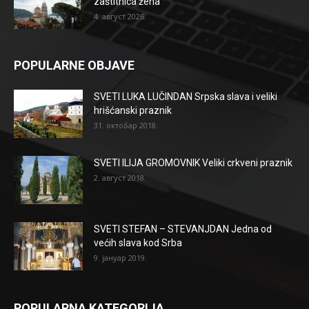
zaštitnica žena
4. август 2026.
POPULARNE OBJAVE
SVETI LUKA LUČINDAN Srpska slava i veliki
hrišćanski praznik
31. октобар 2018.
SVETI ILIJA GROMOVNIK Veliki crkveni praznik
2. август 2018.
SVETI STEFAN – STEVANJDAN Jedna od
većih slava kod Srba
9. јануар 2019.
POPULARNA KATEGORIJA