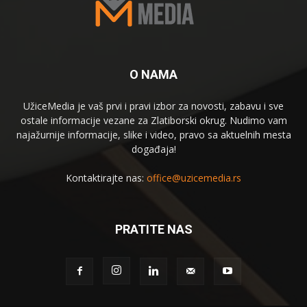
O NAMA
UžiceMedia je vaš prvi i pravi izbor za novosti, zabavu i sve
ostale informacije vezane za Zlatiborski okrug. Nudimo vam
najažurnije informacije, slike i video, pravo sa aktuelnih mesta
događaja!
Kontaktirajte nas:
office@uzicemedia.rs
PRATITE NAS