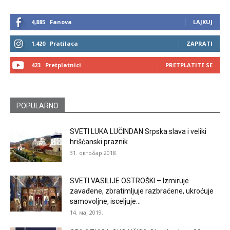
4,885
Fanova
LAJKUJ
1,420
Pratilaca
ZAPRATI
423
Pretplatnici
PRETPLATITE SE
POPULARNO
SVETI LUKA LUČINDAN Srpska slava i veliki
hrišćanski praznik
31. октобар 2018.
SVETI VASILIJE OSTROŠKI – Izmiruje
zavađene, zbratimljuje razbraćene, ukroćuje
samovoljne, isceljuje...
14. мај 2019.