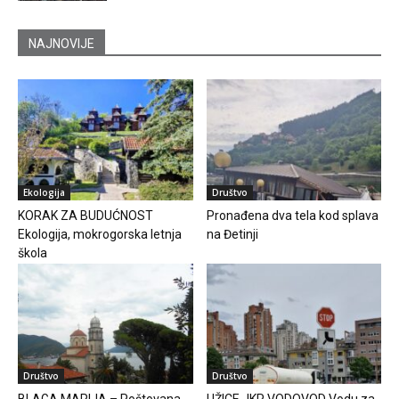
NAJNOVIJE
Ekologija
Društvo
KORAK ZA BUDUĆNOST
Pronađena dva tela kod splava
Ekologija, mokrogorska letnja
na Đetinji
škola
Društvo
Društvo
BLAGA MARIJA – Poštovana
UŽICE JKP VODOVOD Vodu za