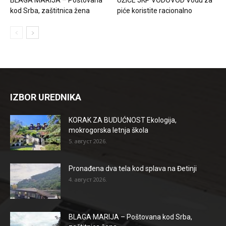
kod Srba, zaštitnica žena
piće koristite racionalno
IZBOR UREDNIKA
KORAK ZA BUDUĆNOST Ekologija,
mokrogorska letnja škola
5. август 2026.
Pronađena dva tela kod splava na Đetinji
4. август 2026.
BLAGA MARIJA – Poštovana kod Srba,