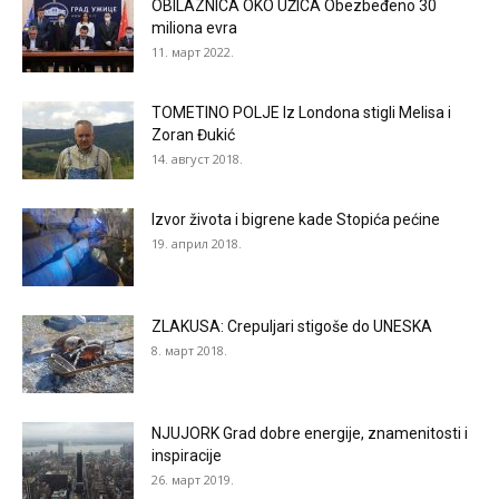
OBILAZNICA OKO UŽICA Obezbeđeno 30
miliona evra
11. март 2022.
TOMETINO POLJE Iz Londona stigli Melisa i
Zoran Đukić
14. август 2018.
Izvor života i bigrene kade Stopića pećine
19. април 2018.
ZLAKUSA: Crepuljari stigoše do UNESKA
8. март 2018.
NJUJORK Grad dobre energije, znamenitosti i
inspiracije
26. март 2019.