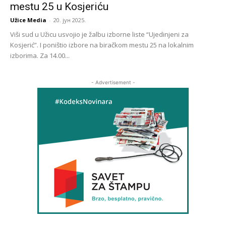
mestu 25 u Kosjeriću
Užice Media
-
20. јун 2025.
Viši sud u Užicu usvojio je žalbu izborne liste “Ujedinjeni za
Kosjerić”. I poništio izbore na biračkom mestu 25 na lokalnim
izborima. Za 14.00...
- Advertisement -