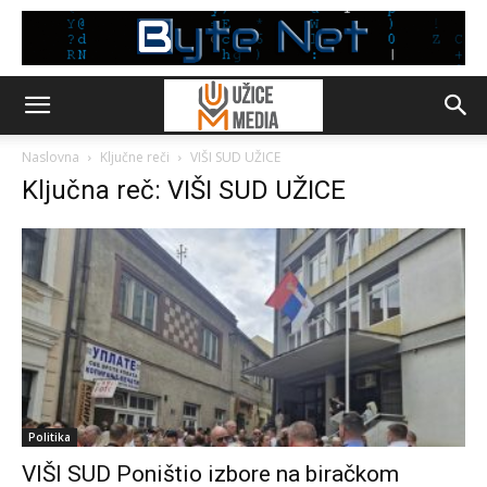
Naslovna
Ključne reči
VIŠI SUD UŽICE
Ključna reč: VIŠI SUD UŽICE
Politika
VIŠI SUD Poništio izbore na biračkom