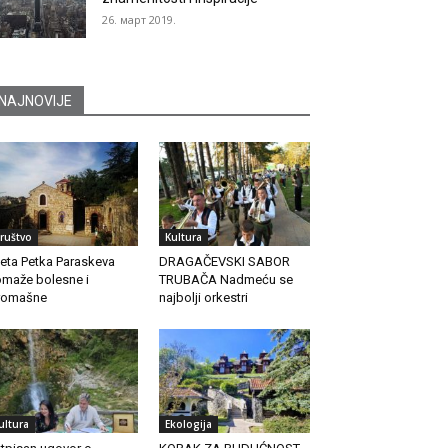
26. март 2019.
NAJNOVIJE
ruštvo
Kultura
eta Petka Paraskeva
DRAGAČEVSKI SABOR
maže bolesne i
TRUBAČA Nadmeću se
romašne
najbolji orkestri
ultura
Ekologija