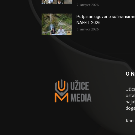
7. август 2026.
Potpisan ugovor o sufinansiran
NAFFIT 2026.
6. август 2026.
O 
Užic
osta
naja
doga
Kont