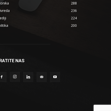
ronika
288
ivreda
236
diji
224
litika
200
RATITE NAS