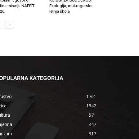
tpisan ugovor o
KORAK ZA BUDUĆNOST
finansiranju NAFFIT
Ekologija, mokrogorska
26.
letnja škola
OPULARNA KATEGORIJA
ruštvo
1761
ice
1542
ltura
571
jetina
447
urizam
317