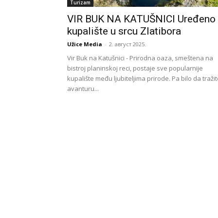
Turizam
VIR BUK NA KATUŠNICI Uređeno
kupalište u srcu Zlatibora
Užice Media
-
2. август 2025.
Vir Buk na Katušnici - Prirodna oaza, smeštena na
bistroj planinskoj reci, postaje sve popularnije
kupalište među ljubiteljima prirode. Pa bilo da traži
avanturu...