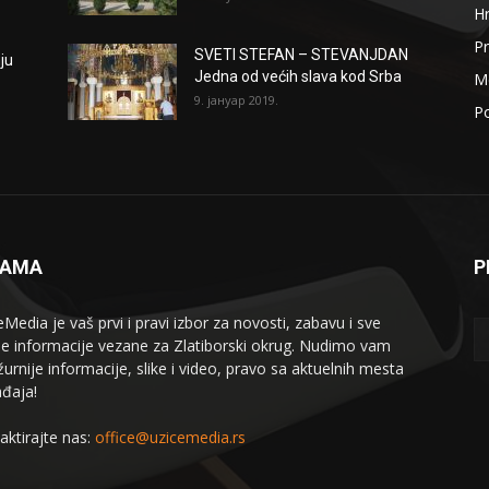
H
Pr
SVETI STEFAN – STEVANJDAN
ju
Jedna od većih slava kod Srba
Me
9. јануар 2019.
Po
NAMA
P
eMedia je vaš prvi i pravi izbor za novosti, zabavu i sve
le informacije vezane za Zlatiborski okrug. Nudimo vam
žurnije informacije, slike i video, pravo sa aktuelnih mesta
đaja!
aktirajte nas:
office@uzicemedia.rs