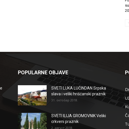
Po
su
20
POPULARNE OBJAVE
P
že
SVETI LUKA LUČINDAN Srpska
D
slava i veliki hrišćanski praznik
Už
31. октобар 2018.
Ku
Ča
SVETI ILIJA GROMOVNIK Veliki
crkveni praznik
T
2. август 2018.