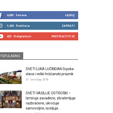
4,885
Fanova
LAJKUJ
1,420
Pratilaca
ZAPRATI
423
Pretplatnici
PRETPLATITE SE
POPULARNO
SVETI LUKA LUČINDAN Srpska
slava i veliki hrišćanski praznik
31. октобар 2018.
SVETI VASILIJE OSTROŠKI –
Izmiruje zavađene, zbratimljuje
razbraćene, ukroćuje
samovoljne, isceljuje...