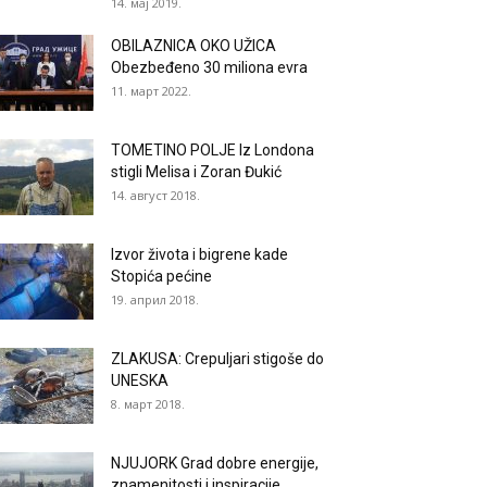
14. мај 2019.
OBILAZNICA OKO UŽICA
Obezbeđeno 30 miliona evra
11. март 2022.
TOMETINO POLJE Iz Londona
stigli Melisa i Zoran Đukić
14. август 2018.
Izvor života i bigrene kade
Stopića pećine
19. април 2018.
ZLAKUSA: Crepuljari stigoše do
UNESKA
8. март 2018.
NJUJORK Grad dobre energije,
znamenitosti i inspiracije