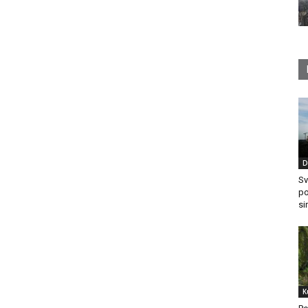
D
Sv
po
si
K