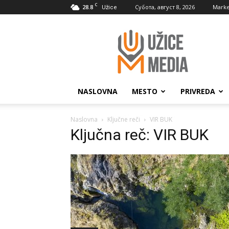
C
28.8
Субота, август 8, 2026
Marke
Užice
UžiceMedia
NASLOVNA
MESTO
PRIVREDA
Naslovna
Ključne reči
VIR BUK
Ključna reč: VIR BUK