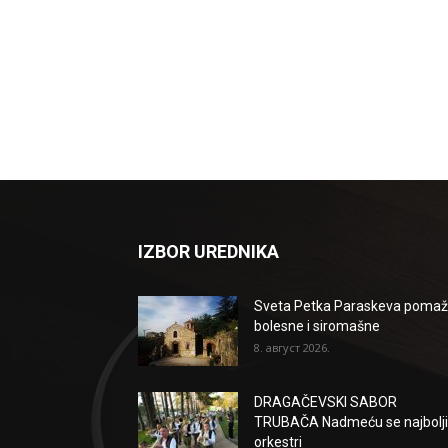
IZBOR UREDNIKA
Sveta Petka Paraskeva poma
bolesne i siromašne
8. август 2026.
DRAGAČEVSKI SABOR
TRUBAČA Nadmeću se najbolji
orkestri