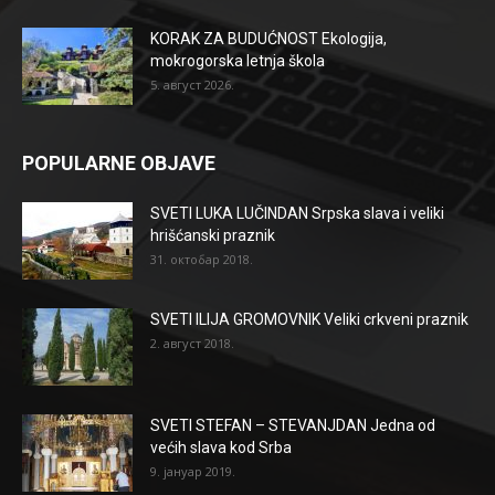
KORAK ZA BUDUĆNOST Ekologija,
mokrogorska letnja škola
5. август 2026.
POPULARNE OBJAVE
SVETI LUKA LUČINDAN Srpska slava i veliki
hrišćanski praznik
31. октобар 2018.
SVETI ILIJA GROMOVNIK Veliki crkveni praznik
2. август 2018.
SVETI STEFAN – STEVANJDAN Jedna od
većih slava kod Srba
9. јануар 2019.