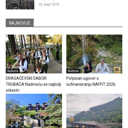
26. март 2019.
NAJNOVIJE
Kultura
Kultura
DRAGAČEVSKI SABOR
Potpisan ugovor o
TRUBAČA Nadmeću se najbolji
sufinansiranju NAFFIT 2026.
orkestri