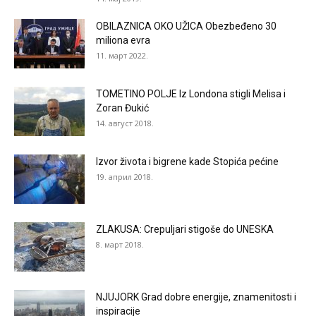
OBILAZNICA OKO UŽICA Obezbeđeno 30
miliona evra
11. март 2022.
TOMETINO POLJE Iz Londona stigli Melisa i
Zoran Đukić
14. август 2018.
Izvor života i bigrene kade Stopića pećine
19. април 2018.
ZLAKUSA: Crepuljari stigoše do UNESKA
8. март 2018.
NJUJORK Grad dobre energije, znamenitosti i
inspiracije