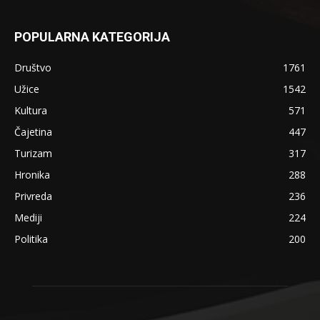
POPULARNA KATEGORIJA
Društvo
1761
Užice
1542
Kultura
571
Čajetina
447
Turizam
317
Hronika
288
Privreda
236
Mediji
224
Politika
200