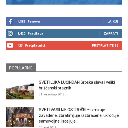
4,885
Fanova
LAJKUJ
1,420
Pratilaca
ZAPRATI
423
Pretplatnici
PRETPLATITE SE
POPULARNO
SVETI LUKA LUČINDAN Srpska slava i veliki
hrišćanski praznik
31. октобар 2018.
SVETI VASILIJE OSTROŠKI – Izmiruje
zavađene, zbratimljuje razbraćene, ukroćuje
samovoljne, isceljuje...
14. мај 2019.