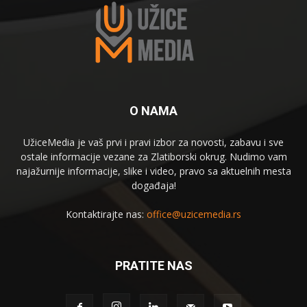
O NAMA
UžiceMedia je vaš prvi i pravi izbor za novosti, zabavu i sve
ostale informacije vezane za Zlatiborski okrug. Nudimo vam
najažurnije informacije, slike i video, pravo sa aktuelnih mesta
događaja!
Kontaktirajte nas:
office@uzicemedia.rs
PRATITE NAS