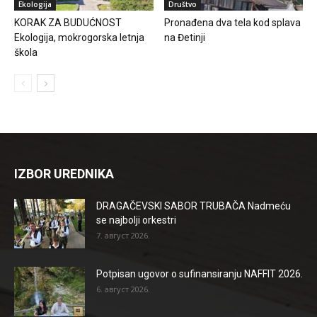
Ekologija
Društvo
KORAK ZA BUDUĆNOST
Pronađena dva tela kod splava
Ekologija, mokrogorska letnja
na Đetinji
škola
IZBOR UREDNIKA
DRAGAČEVSKI SABOR TRUBAČA Nadmeću
se najbolji orkestri
7. август 2026.
Potpisan ugovor o sufinansiranju NAFFIT 2026.
6. август 2026.