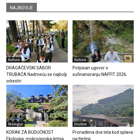
NAJNOVIJE
Kultura
Kultura
DRAGAČEVSKI SABOR
Potpisan ugovor o
TRUBAČA Nadmeću se najbolji
sufinansiranju NAFFIT 2026.
orkestri
Ekologija
Društvo
KORAK ZA BUDUĆNOST
Pronađena dva tela kod splava
Ekologija, mokrogorska letnja
na Đetinji