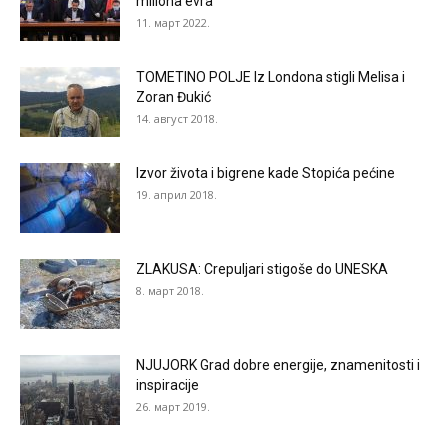
miliona evra
11. март 2022.
TOMETINO POLJE Iz Londona stigli Melisa i
Zoran Đukić
14. август 2018.
Izvor života i bigrene kade Stopića pećine
19. април 2018.
ZLAKUSA: Crepuljari stigoše do UNESKA
8. март 2018.
NJUJORK Grad dobre energije, znamenitosti i
inspiracije
26. март 2019.