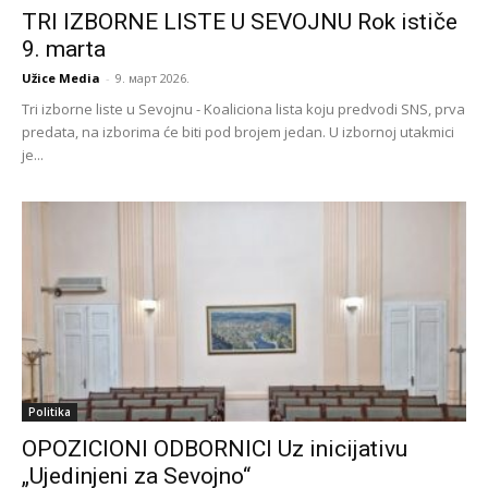
TRI IZBORNE LISTE U SEVOJNU Rok ističe
9. marta
Užice Media
-
9. март 2026.
Tri izborne liste u Sevojnu - Koaliciona lista koju predvodi SNS, prva
predata, na izborima će biti pod brojem jedan. U izbornoj utakmici
je...
Politika
OPOZICIONI ODBORNICI Uz inicijativu
„Ujedinjeni za Sevojno“