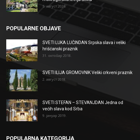
5. август 2026.
POPULARNE OBJAVE
SVETI LUKA LUČINDAN Srpska slava i veliki
hrišćanski praznik
31. октобар 2018.
SVETI ILIJA GROMOVNIK Veliki crkveni praznik
2. август 2018.
SVETI STEFAN – STEVANJDAN Jedna od
većih slava kod Srba
9. јануар 2019.
POPULARNA KATEGORIJA