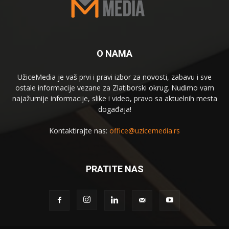
O NAMA
UžiceMedia je vaš prvi i pravi izbor za novosti, zabavu i sve
ostale informacije vezane za Zlatiborski okrug. Nudimo vam
najažurnije informacije, slike i video, pravo sa aktuelnih mesta
događaja!
Kontaktirajte nas:
office@uzicemedia.rs
PRATITE NAS