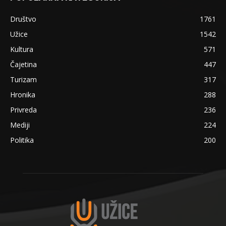
Društvo
1761
Užice
1542
Kultura
571
Čajetina
447
Turizam
317
Hronika
288
Privreda
236
Mediji
224
Politika
200