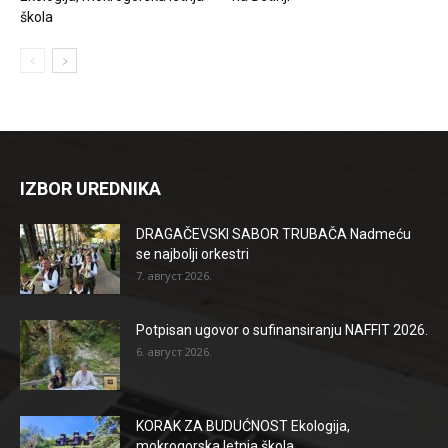
škola
IZBOR UREDNIKA
DRAGAČEVSKI SABOR TRUBAČA Nadmeću
se najbolji orkestri
7. август 2026.
Potpisan ugovor o sufinansiranju NAFFIT 2026.
6. август 2026.
KORAK ZA BUDUĆNOST Ekologija,
mokrogorska letnja škola