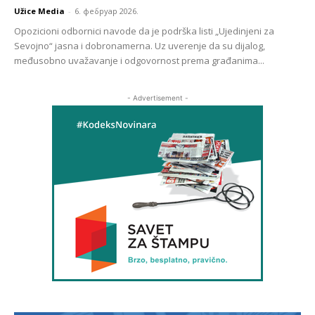
Užice Media
-
6. фебруар 2026.
Opozicioni odbornici navode da je podrška listi „Ujedinjeni za
Sevojno“ jasna i dobronamerna. Uz uverenje da su dijalog,
međusobno uvažavanje i odgovornost prema građanima...
- Advertisement -