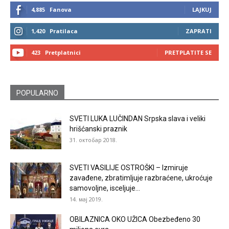
4,885
Fanova
LAJKUJ
1,420
Pratilaca
ZAPRATI
423
Pretplatnici
PRETPLATITE SE
POPULARNO
SVETI LUKA LUČINDAN Srpska slava i veliki
hrišćanski praznik
31. октобар 2018.
SVETI VASILIJE OSTROŠKI – Izmiruje
zavađene, zbratimljuje razbraćene, ukroćuje
samovoljne, isceljuje...
14. мај 2019.
OBILAZNICA OKO UŽICA Obezbeđeno 30