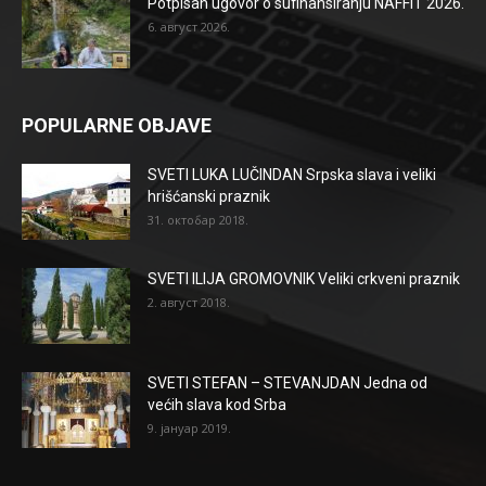
Potpisan ugovor o sufinansiranju NAFFIT 2026.
6. август 2026.
POPULARNE OBJAVE
SVETI LUKA LUČINDAN Srpska slava i veliki
hrišćanski praznik
31. октобар 2018.
SVETI ILIJA GROMOVNIK Veliki crkveni praznik
2. август 2018.
SVETI STEFAN – STEVANJDAN Jedna od
većih slava kod Srba
9. јануар 2019.