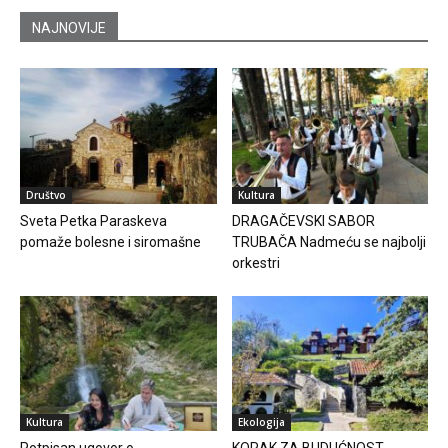
NAJNOVIJE
Društvo
Kultura
Sveta Petka Paraskeva
DRAGAČEVSKI SABOR
pomaže bolesne i siromašne
TRUBAČA Nadmeću se najbolji
orkestri
Kultura
Ekologija
Potpisan ugovor o
KORAK ZA BUDUĆNOST