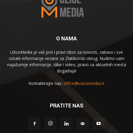
O NAMA
UžiceMedia je vaš prvi i pravi izbor za novosti, zabavu i sve
ostale informacije vezane za Zlatiborski okrug. Nudimo vam
najažurnije informacije, slike i video, pravo sa aktuelnih mesta
događaja!
Kontaktirajte nas:
office@uzicemedia.rs
PRATITE NAS