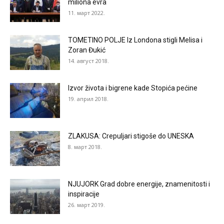
miliona evra
11. март 2022.
TOMETINO POLJE Iz Londona stigli Melisa i
Zoran Đukić
14. август 2018.
Izvor života i bigrene kade Stopića pećine
19. април 2018.
ZLAKUSA: Crepuljari stigoše do UNESKA
8. март 2018.
NJUJORK Grad dobre energije, znamenitosti i
inspiracije
26. март 2019.