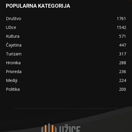
POPULARNA KATEGORIJA
Društvo
1761
Užice
1542
Kultura
571
Čajetina
447
Turizam
317
Hronika
288
Privreda
236
Mediji
224
Politika
200