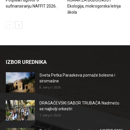
sufinansiranju NAFFIT 2026.
Ekologija, mokrogorska letnja
škola
IZBOR UREDNIKA
Sveta Petka Paraskeva pomaže bolesne i
siromašne
8. август 2026.
DRAGAČEVSKI SABOR TRUBAČA Nadmeću
se najbolji orkestri
7. август 2026.