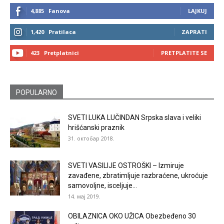
4,885
Fanova
LAJKUJ
1,420
Pratilaca
ZAPRATI
423
Pretplatnici
PRETPLATITE SE
POPULARNO
SVETI LUKA LUČINDAN Srpska slava i veliki
hrišćanski praznik
31. октобар 2018.
SVETI VASILIJE OSTROŠKI – Izmiruje
zavađene, zbratimljuje razbraćene, ukroćuje
samovoljne, isceljuje...
14. мај 2019.
OBILAZNICA OKO UŽICA Obezbeđeno 30