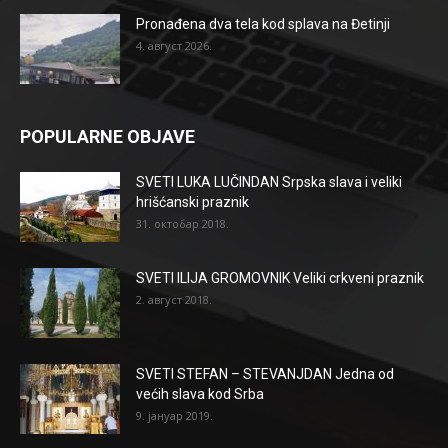
Pronađena dva tela kod splava na Đetinji
4. август 2026.
POPULARNE OBJAVE
SVETI LUKA LUČINDAN Srpska slava i veliki
hrišćanski praznik
31. октобар 2018.
SVETI ILIJA GROMOVNIK Veliki crkveni praznik
2. август 2018.
SVETI STEFAN – STEVANJDAN Jedna od
većih slava kod Srba
9. јануар 2019.