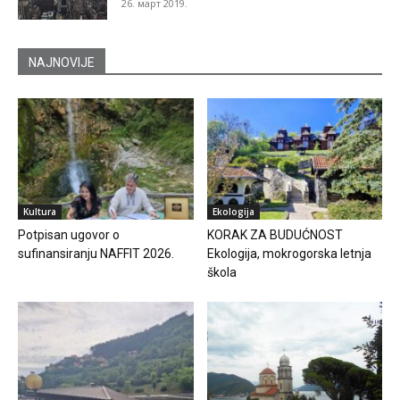
26. март 2019.
NAJNOVIJE
Kultura
Ekologija
Potpisan ugovor o
KORAK ZA BUDUĆNOST
sufinansiranju NAFFIT 2026.
Ekologija, mokrogorska letnja
škola