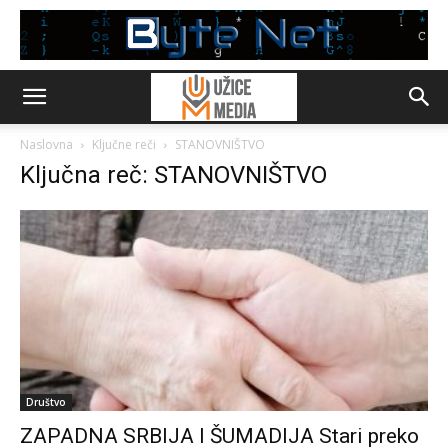
Naslovna
Ključne reči
STANOVNIŠTVO
Ključna reč: STANOVNIŠTVO
Društvo
ZAPADNA SRBIJA I ŠUMADIJA Stari preko