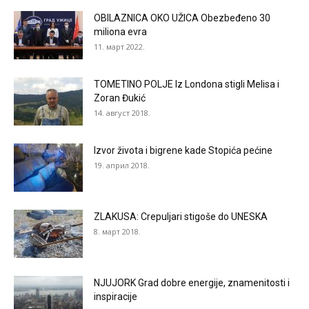
OBILAZNICA OKO UŽICA Obezbeđeno 30
miliona evra
11. март 2022.
TOMETINO POLJE Iz Londona stigli Melisa i
Zoran Đukić
14. август 2018.
Izvor života i bigrene kade Stopića pećine
19. април 2018.
ZLAKUSA: Crepuljari stigoše do UNESKA
8. март 2018.
NJUJORK Grad dobre energije, znamenitosti i
inspiracije