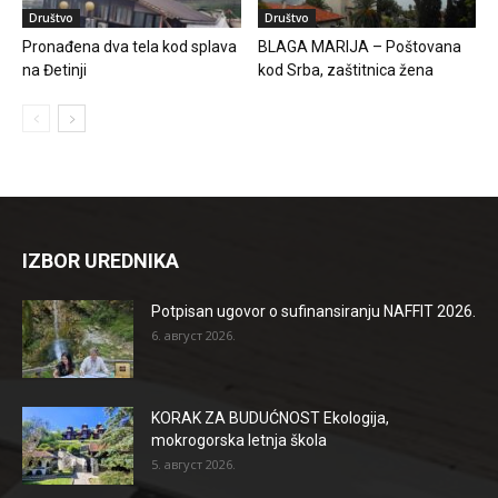
Društvo
Društvo
Pronađena dva tela kod splava
BLAGA MARIJA – Poštovana
na Đetinji
kod Srba, zaštitnica žena
IZBOR UREDNIKA
Potpisan ugovor o sufinansiranju NAFFIT 2026.
6. август 2026.
KORAK ZA BUDUĆNOST Ekologija,
mokrogorska letnja škola
5. август 2026.