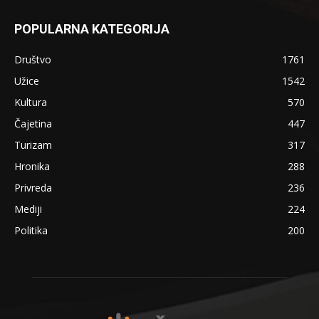
POPULARNA KATEGORIJA
Društvo
1761
Užice
1542
Kultura
570
Čajetina
447
Turizam
317
Hronika
288
Privreda
236
Mediji
224
Politika
200