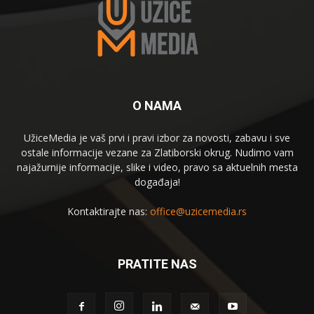
O NAMA
UžiceMedia je vaš prvi i pravi izbor za novosti, zabavu i sve
ostale informacije vezane za Zlatiborski okrug. Nudimo vam
najažurnije informacije, slike i video, pravo sa aktuelnih mesta
događaja!
Kontaktirajte nas:
office@uzicemedia.rs
PRATITE NAS