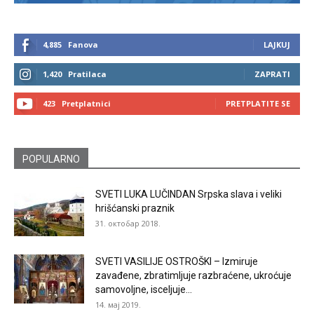
4,885
Fanova
LAJKUJ
1,420
Pratilaca
ZAPRATI
423
Pretplatnici
PRETPLATITE SE
POPULARNO
SVETI LUKA LUČINDAN Srpska slava i veliki
hrišćanski praznik
31. октобар 2018.
SVETI VASILIJE OSTROŠKI – Izmiruje
zavađene, zbratimljuje razbraćene, ukroćuje
samovoljne, isceljuje...
14. мај 2019.