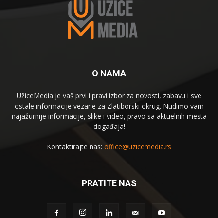
O NAMA
UžiceMedia je vaš prvi i pravi izbor za novosti, zabavu i sve
ostale informacije vezane za Zlatiborski okrug. Nudimo vam
najažurnije informacije, slike i video, pravo sa aktuelnih mesta
događaja!
Kontaktirajte nas:
office@uzicemedia.rs
PRATITE NAS