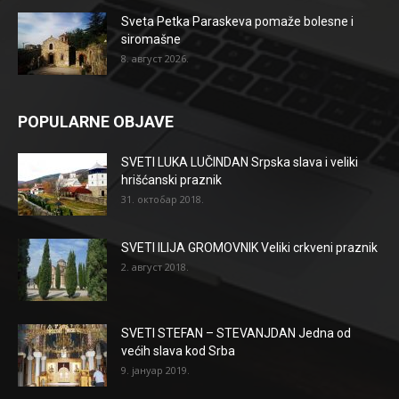
Sveta Petka Paraskeva pomaže bolesne i
siromašne
8. август 2026.
POPULARNE OBJAVE
SVETI LUKA LUČINDAN Srpska slava i veliki
hrišćanski praznik
31. октобар 2018.
SVETI ILIJA GROMOVNIK Veliki crkveni praznik
2. август 2018.
SVETI STEFAN – STEVANJDAN Jedna od
većih slava kod Srba
9. јануар 2019.