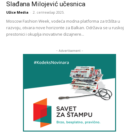
Slađana Milojević učesnica
Užice Media
-
2. септембар 2025.
Moscow Fashion Week, vodeća modna platforma za tržišta u
razvoju, otvara nove horizonte za Balkan. Održava se u ruskoj
prestonici i okuplja inovativne dizajnere...
- Advertisement -