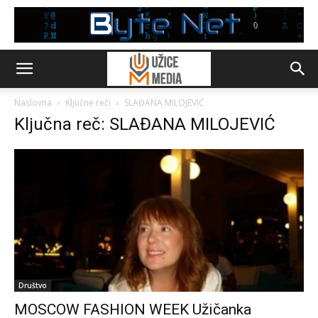
Naslovna
Ključne reči
SLAĐANA MILOJEVIĆ
Ključna reč: SLAĐANA MILOJEVIĆ
Društvo
MOSCOW FASHION WEEK Užičanka