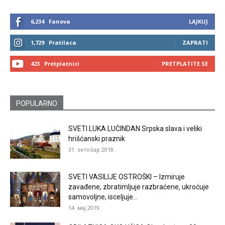
6,234
Fanova
LAJKUJ
1,729
Pratilaca
ZAPRATI
423
Pretplatnici
PRETPLATITE SE
POPULARNO
SVETI LUKA LUČINDAN Srpska slava i veliki
hrišćanski praznik
31. октобар 2018.
SVETI VASILIJE OSTROŠKI – Izmiruje
zavađene, zbratimljuje razbraćene, ukroćuje
samovoljne, isceljuje...
14. мај 2019.