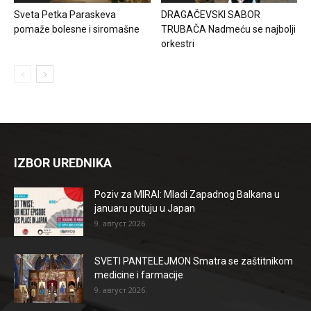
Sveta Petka Paraskeva
DRAGAČEVSKI SABOR
pomaže bolesne i siromašne
TRUBAČA Nadmeću se najbolji
orkestri
IZBOR UREDNIKA
Poziv za MIRAI: Mladi Zapadnog Balkana u
januaru putuju u Japan
9. август 2026.
SVETI PANTELEJMON Smatra se zaštitnikom
medicine i farmacije
9. август 2026.