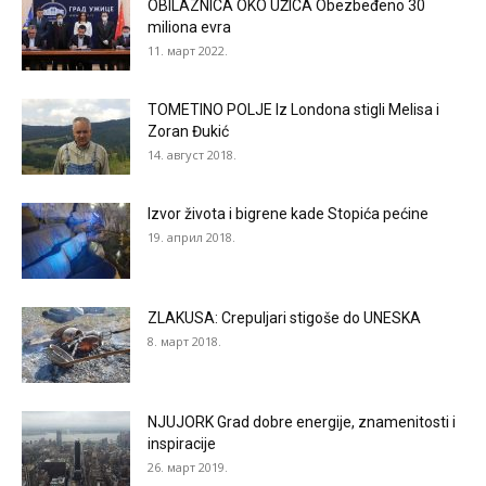
OBILAZNICA OKO UŽICA Obezbeđeno 30
miliona evra
11. март 2022.
TOMETINO POLJE Iz Londona stigli Melisa i
Zoran Đukić
14. август 2018.
Izvor života i bigrene kade Stopića pećine
19. април 2018.
ZLAKUSA: Crepuljari stigoše do UNESKA
8. март 2018.
NJUJORK Grad dobre energije, znamenitosti i
inspiracije
26. март 2019.