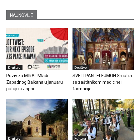
NAJNOVIJE
Društvo
Društvo
Poziv za MIRAI: Mladi
SVETI PANTELEJMON Smatra
Zapadnog Balkana u januaru
se zaštitnikom medicine i
putuju u Japan
farmacije
Društvo
Kultura