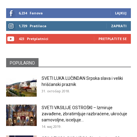
6,234
Fanova
LAJKUJ
1,729
Pratilaca
ZAPRATI
423
Pretplatnici
PRETPLATITE SE
POPULARNO
SVETI LUKA LUČINDAN Srpska slava i veliki
hrišćanski praznik
31. октобар 2018.
SVETI VASILIJE OSTROŠKI – Izmiruje
zavađene, zbratimljuje razbraćene, ukroćuje
samovoljne, isceljuje...
14. мај 2019.