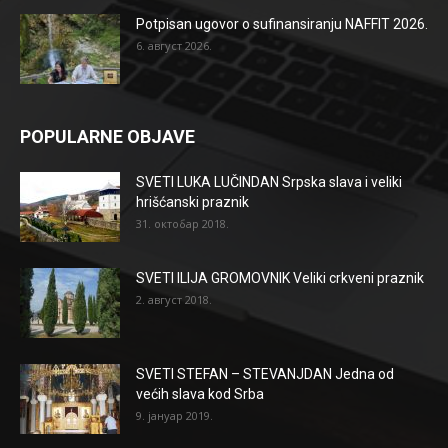
Potpisan ugovor o sufinansiranju NAFFIT 2026.
6. август 2026.
POPULARNE OBJAVE
SVETI LUKA LUČINDAN Srpska slava i veliki
hrišćanski praznik
31. октобар 2018.
SVETI ILIJA GROMOVNIK Veliki crkveni praznik
2. август 2018.
SVETI STEFAN – STEVANJDAN Jedna od
većih slava kod Srba
9. јануар 2019.