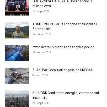
OBILAZNICA OKO UŽICA Obezbeđeno 30
miliona evra
11. март 2022.
TOMETINO POLJE Iz Londona stigli Melisa i
Zoran Đukić
14. август 2018.
Izvor života i bigrene kade Stopića pećine
19. април 2018.
ZLAKUSA: Crepuljari stigoše do UNESKA
8. март 2018.
NJUJORK Grad dobre energije, znamenitosti i
inspiracije
26. март 2019.