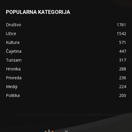
POPULARNA KATEGORIJA
Društvo
1761
Užice
1542
Kultura
571
Čajetina
447
Turizam
317
Hronika
288
Privreda
236
Mediji
224
Politika
200