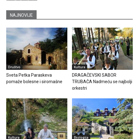
NAJNOVIJE
Društvo
Kultura
Sveta Petka Paraskeva
DRAGAČEVSKI SABOR
pomaže bolesne i siromašne
TRUBAČA Nadmeću se najbolji
orkestri
Kultura
Ekologija