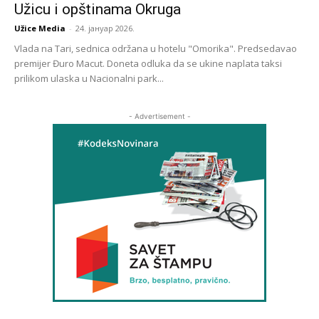
Užicu i opštinama Okruga
Užice Media
-
24. јануар 2026.
Vlada na Tari, sednica održana u hotelu "Omorika". Predsedavao
premijer Đuro Macut. Doneta odluka da se ukine naplata taksi
prilikom ulaska u Nacionalni park...
- Advertisement -