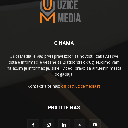
O NAMA
UžiceMedia je vaš prvi i pravi izbor za novosti, zabavu i sve
ostale informacije vezane za Zlatiborski okrug. Nudimo vam
najažurnije informacije, slike i video, pravo sa aktuelnih mesta
događaja!
Kontaktirajte nas:
office@uzicemedia.rs
PRATITE NAS