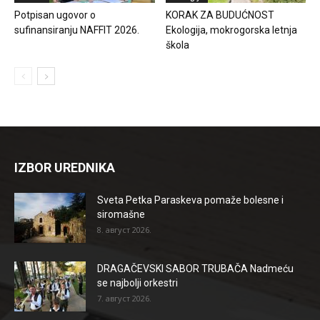
Potpisan ugovor o
KORAK ZA BUDUĆNOST
sufinansiranju NAFFIT 2026.
Ekologija, mokrogorska letnja
škola
IZBOR UREDNIKA
Sveta Petka Paraskeva pomaže bolesne i
siromašne
8. август 2026.
DRAGAČEVSKI SABOR TRUBAČA Nadmeću
se najbolji orkestri
7. август 2026.