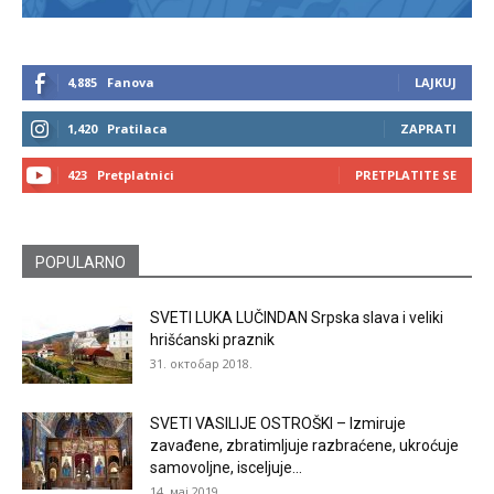
4,885
Fanova
LAJKUJ
1,420
Pratilaca
ZAPRATI
423
Pretplatnici
PRETPLATITE SE
POPULARNO
SVETI LUKA LUČINDAN Srpska slava i veliki
hrišćanski praznik
31. октобар 2018.
SVETI VASILIJE OSTROŠKI – Izmiruje
zavađene, zbratimljuje razbraćene, ukroćuje
samovoljne, isceljuje...
14. мај 2019.