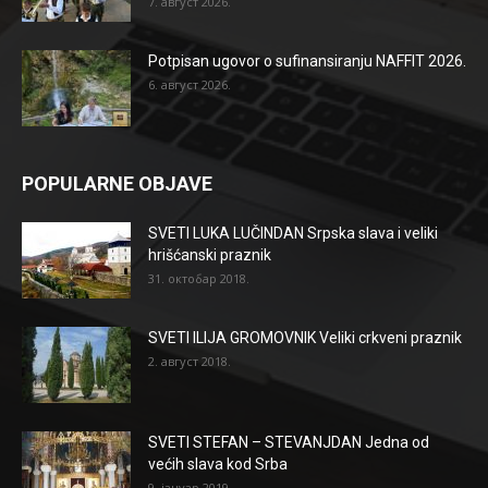
7. август 2026.
Potpisan ugovor o sufinansiranju NAFFIT 2026.
6. август 2026.
POPULARNE OBJAVE
SVETI LUKA LUČINDAN Srpska slava i veliki
hrišćanski praznik
31. октобар 2018.
SVETI ILIJA GROMOVNIK Veliki crkveni praznik
2. август 2018.
SVETI STEFAN – STEVANJDAN Jedna od
većih slava kod Srba
9. јануар 2019.