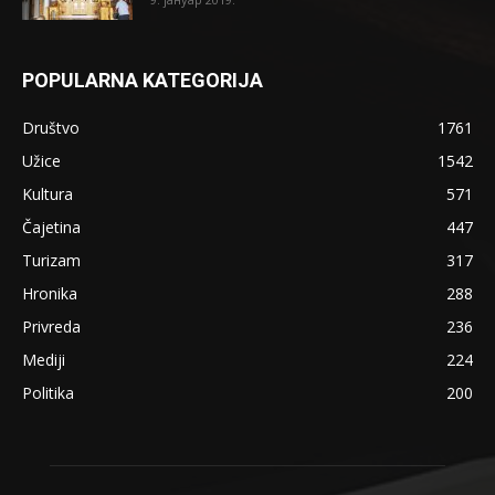
POPULARNA KATEGORIJA
Društvo
1761
Užice
1542
Kultura
571
Čajetina
447
Turizam
317
Hronika
288
Privreda
236
Mediji
224
Politika
200