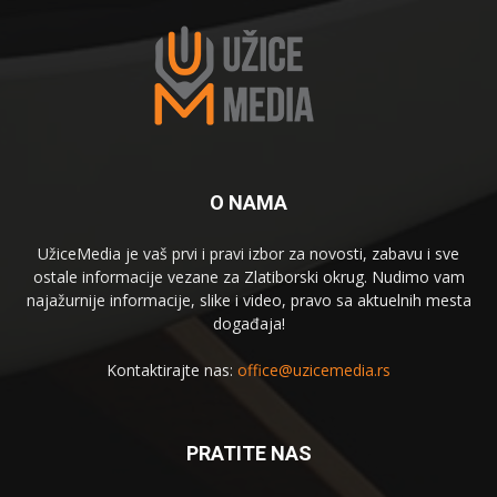
O NAMA
UžiceMedia je vaš prvi i pravi izbor za novosti, zabavu i sve
ostale informacije vezane za Zlatiborski okrug. Nudimo vam
najažurnije informacije, slike i video, pravo sa aktuelnih mesta
događaja!
Kontaktirajte nas:
office@uzicemedia.rs
PRATITE NAS