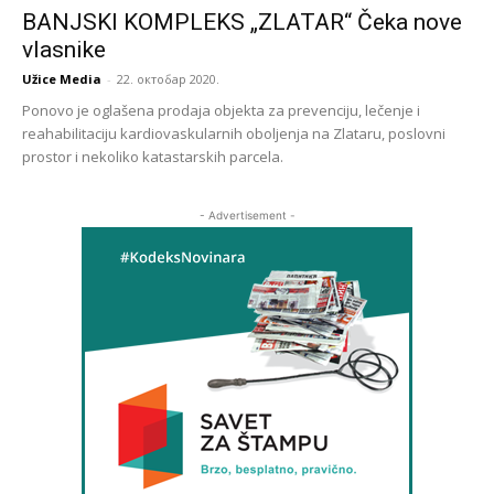
BANJSKI KOMPLEKS „ZLATAR“ Čeka nove
vlasnike
Užice Media
-
22. октобар 2020.
Ponovo je oglašena prodaja objekta za prevenciju, lečenje i
reahabilitaciju kardiovaskularnih oboljenja na Zlataru, poslovni
prostor i nekoliko katastarskih parcela.
- Advertisement -