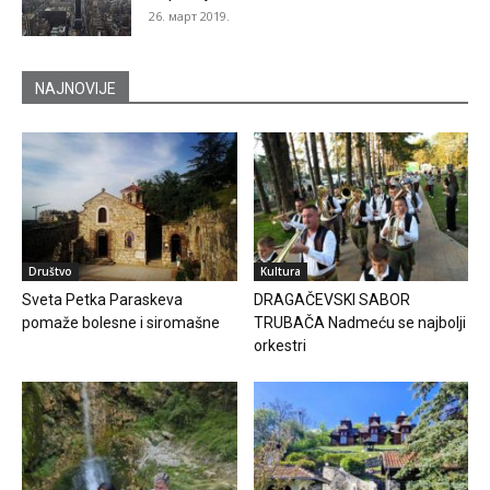
26. март 2019.
NAJNOVIJE
Društvo
Kultura
Sveta Petka Paraskeva
DRAGAČEVSKI SABOR
pomaže bolesne i siromašne
TRUBAČA Nadmeću se najbolji
orkestri