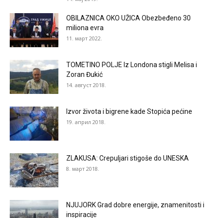
OBILAZNICA OKO UŽICA Obezbeđeno 30
miliona evra
11. март 2022.
TOMETINO POLJE Iz Londona stigli Melisa i
Zoran Đukić
14. август 2018.
Izvor života i bigrene kade Stopića pećine
19. април 2018.
ZLAKUSA: Crepuljari stigoše do UNESKA
8. март 2018.
NJUJORK Grad dobre energije, znamenitosti i
inspiracije