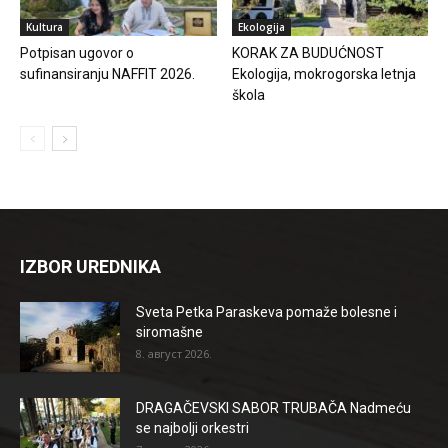
Kultura
Ekologija
Potpisan ugovor o
KORAK ZA BUDUĆNOST
sufinansiranju NAFFIT 2026.
Ekologija, mokrogorska letnja
škola
IZBOR UREDNIKA
Sveta Petka Paraskeva pomaže bolesne i
siromašne
8. август 2026.
DRAGAČEVSKI SABOR TRUBAČA Nadmeću
se najbolji orkestri