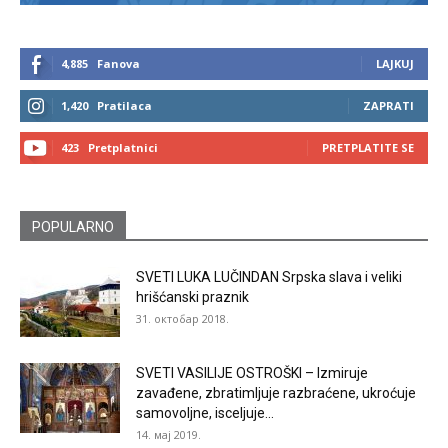
4,885
Fanova
LAJKUJ
1,420
Pratilaca
ZAPRATI
423
Pretplatnici
PRETPLATITE SE
POPULARNO
SVETI LUKA LUČINDAN Srpska slava i veliki
hrišćanski praznik
31. октобар 2018.
SVETI VASILIJE OSTROŠKI – Izmiruje
zavađene, zbratimljuje razbraćene, ukroćuje
samovoljne, isceljuje...
14. мај 2019.