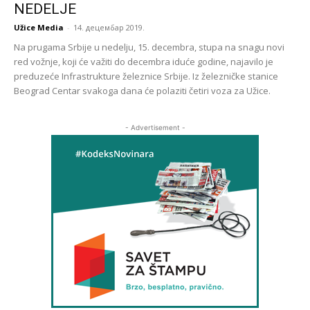
NEDELJE
Užice Media
-
14. децембар 2019.
Na prugama Srbije u nedelju, 15. decembra, stupa na snagu novi
red vožnje, koji će važiti do decembra iduće godine, najavilo je
preduzeće Infrastrukture železnice Srbije. Iz železničke stanice
Beograd Centar svakoga dana će polaziti četiri voza za Užice.
- Advertisement -