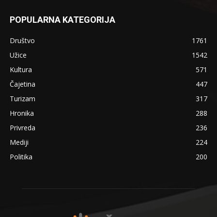
POPULARNA KATEGORIJA
Društvo
1761
Užice
1542
Kultura
571
Čajetina
447
Turizam
317
Hronika
288
Privreda
236
Mediji
224
Politika
200