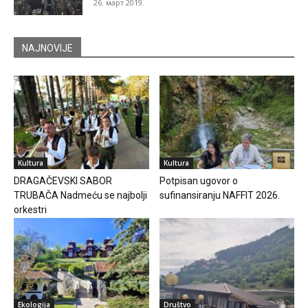
26. март 2019.
NAJNOVIJE
Kultura
Kultura
DRAGAČEVSKI SABOR
Potpisan ugovor o
TRUBAČA Nadmeću se najbolji
sufinansiranju NAFFIT 2026.
orkestri
Ekologija
Društvo