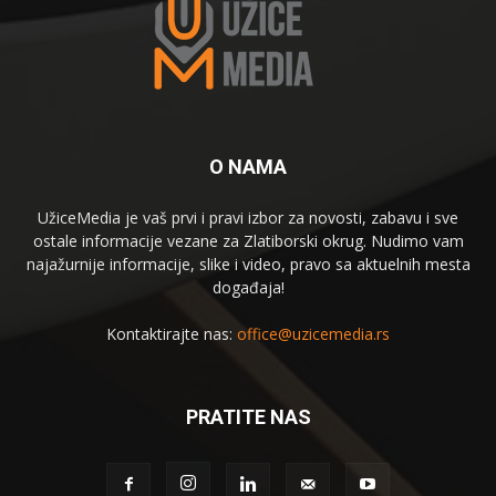
O NAMA
UžiceMedia je vaš prvi i pravi izbor za novosti, zabavu i sve
ostale informacije vezane za Zlatiborski okrug. Nudimo vam
najažurnije informacije, slike i video, pravo sa aktuelnih mesta
događaja!
Kontaktirajte nas:
office@uzicemedia.rs
PRATITE NAS