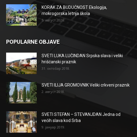
KORAK ZA BUDUĆNOST Ekologija,
mokrogorska letnja škola
5. август 2026.
POPULARNE OBJAVE
SVETI LUKA LUČINDAN Srpska slava i veliki
hrišćanski praznik
31. октобар 2018.
SVETI ILIJA GROMOVNIK Veliki crkveni praznik
2. август 2018.
SVETI STEFAN – STEVANJDAN Jedna od
većih slava kod Srba
9. јануар 2019.