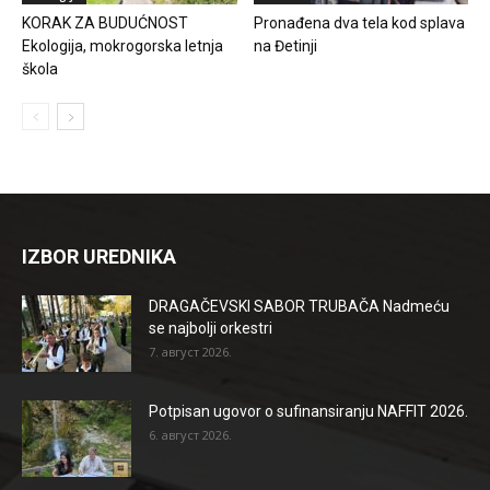
KORAK ZA BUDUĆNOST
Pronađena dva tela kod splava
Ekologija, mokrogorska letnja
na Đetinji
škola
IZBOR UREDNIKA
DRAGAČEVSKI SABOR TRUBAČA Nadmeću
se najbolji orkestri
7. август 2026.
Potpisan ugovor o sufinansiranju NAFFIT 2026.
6. август 2026.