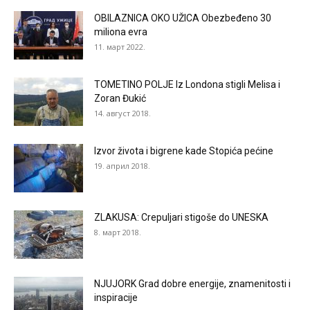
OBILAZNICA OKO UŽICA Obezbeđeno 30
miliona evra
11. март 2022.
TOMETINO POLJE Iz Londona stigli Melisa i
Zoran Đukić
14. август 2018.
Izvor života i bigrene kade Stopića pećine
19. април 2018.
ZLAKUSA: Crepuljari stigoše do UNESKA
8. март 2018.
NJUJORK Grad dobre energije, znamenitosti i
inspiracije