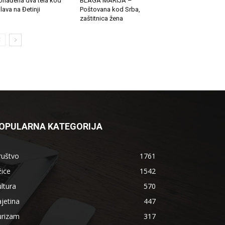
onađena dva tela kod
BLAGA MARIJA –
lava na Đetinji
Poštovana kod Srba,
zaštitnica žena
OPULARNA KATEGORIJA
ruštvo
1761
ice
1542
ltura
570
jetina
447
urizam
317