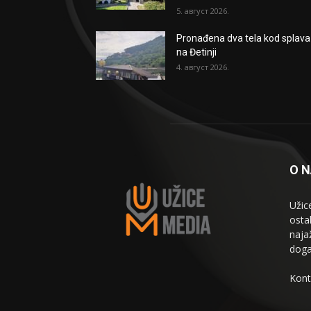
5. август 2026.
Pronađena dva tela kod splava
na Đetinji
4. август 2026.
O 
Užic
osta
naja
doga
Kont