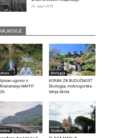
26. март 2019.
NAJNOVIJE
ultura
Ekologija
tpisan ugovor o
KORAK ZA BUDUĆNOST
finansiranju NAFFIT
Ekologija, mokrogorska
26.
letnja škola
ruštvo
Društvo