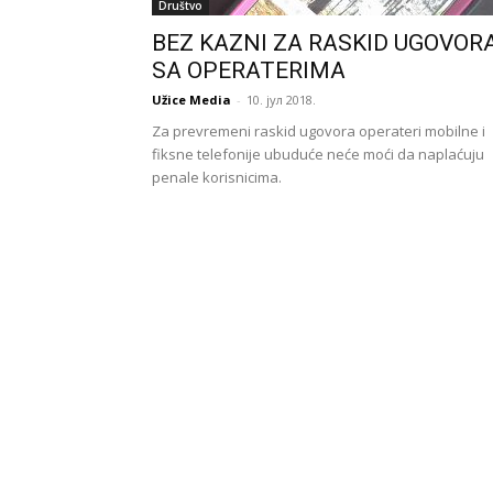
Društvo
BEZ KAZNI ZA RASKID UGOVOR
SA OPERATERIMA
Užice Media
-
10. јул 2018.
Za prevremeni raskid ugovora operateri mobilne i
fiksne telefonije ubuduće neće moći da naplaćuju
penale korisnicima.