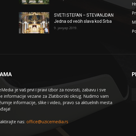
H
Pr
SVETI STEFAN – STEVANJDAN
Jedna od većih slava kod Srba
Me
9. јануар 2019.
Po
NAMA
P
eMedia je vaš prvi i pravi izbor za novosti, zabavu i sve
le informacije vezane za Zlatiborski okrug. Nudimo vam
žurnije informacije, slike i video, pravo sa aktuelnih mesta
đaja!
aktirajte nas:
office@uzicemedia.rs