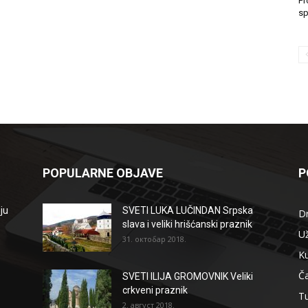
Pr
sp
POPULARNE OBJAVE
P
ju
SVETI LUKA LUČINDAN Srpska
D
slava i veliki hrišćanski praznik
Už
31. октобар 2018.
Ku
Ča
SVETI ILIJA GROMOVNIK Veliki
crkveni praznik
T
2. август 2018.