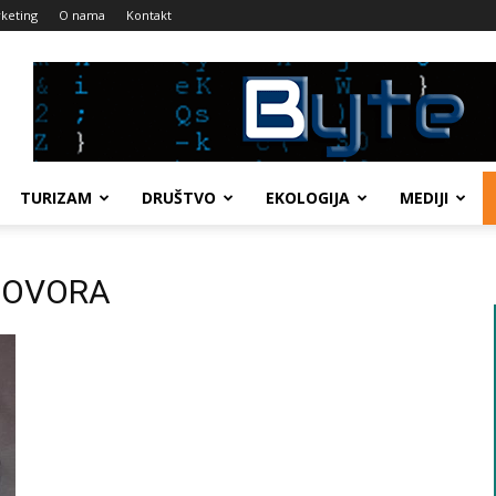
keting
O nama
Kontakt
TURIZAM
DRUŠTVO
EKOLOGIJA
MEDIJI
UGOVORA