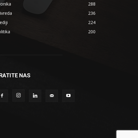
ronika
288
ivreda
236
diji
224
litika
200
RATITE NAS