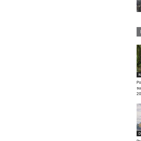
K
Po
su
20
D