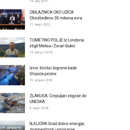
14. мај 2019.
OBILAZNICA OKO UŽICA
Obezbeđeno 30 miliona evra
11. март 2022.
TOMETINO POLJE Iz Londona
stigli Melisa i Zoran Đukić
14. август 2018.
Izvor života i bigrene kade
Stopića pećine
19. април 2018.
ZLAKUSA: Crepuljari stigoše do
UNESKA
8. март 2018.
NJUJORK Grad dobre energije,
znamenitosti i inspiracije