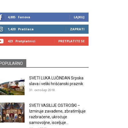
4,885
Fanova
LAJKUJ
1,420
Pratilaca
ZAPRATI
423
Pretplatnici
PRETPLATITE SE
POPULARNO
SVETI LUKA LUČINDAN Srpska
slava i veliki hrišćanski praznik
31. октобар 2018.
SVETI VASILIJE OSTROŠKI –
Izmiruje zavađene, zbratimljuje
razbraćene, ukroćuje
samovoljne, isceljuje...