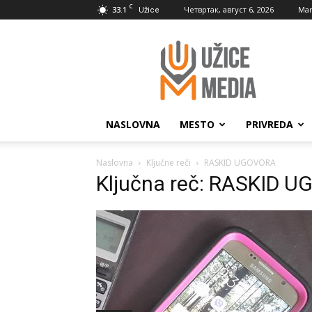
C
33.1
Четвртак, август 6, 2026
Mar
Užice
UžiceMedia
NASLOVNA
MESTO
PRIVREDA
Naslovna
Ključne reči
RASKID UGOVORA
Ključna reč: RASKID 