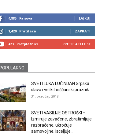
4,885
Fanova
LAJKUJ
1,420
Pratilaca
ZAPRATI
423
Pretplatnici
PRETPLATITE SE
POPULARNO
SVETI LUKA LUČINDAN Srpska
slava i veliki hrišćanski praznik
31. октобар 2018.
SVETI VASILIJE OSTROŠKI –
Izmiruje zavađene, zbratimljuje
razbraćene, ukroćuje
samovoljne, isceljuje...