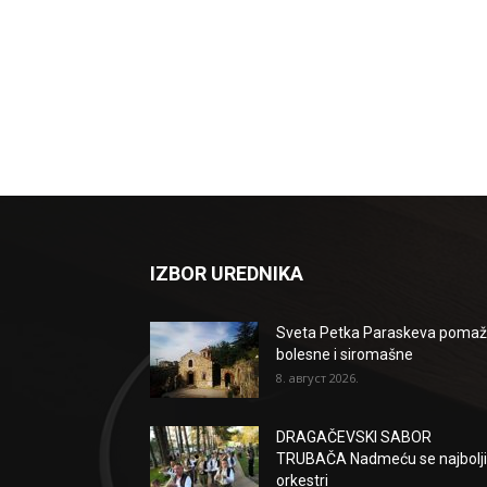
IZBOR UREDNIKA
Sveta Petka Paraskeva poma
bolesne i siromašne
8. август 2026.
DRAGAČEVSKI SABOR
TRUBAČA Nadmeću se najbolji
orkestri