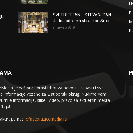
H
Pr
SVETI STEFAN – STEVANJDAN
ju
Jedna od većih slava kod Srba
Me
9. јануар 2019.
Po
NAMA
P
eMedia je vaš prvi i pravi izbor za novosti, zabavu i sve
le informacije vezane za Zlatiborski okrug. Nudimo vam
žurnije informacije, slike i video, pravo sa aktuelnih mesta
đaja!
aktirajte nas:
office@uzicemedia.rs