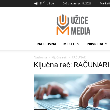
C
31
Субота, август 8, 2026
Market
Užice
UžiceMedia
NASLOVNA
MESTO
PRIVREDA
Naslovna
Ključne reči
RAČUNARI
Ključna reč: RAČUNARI