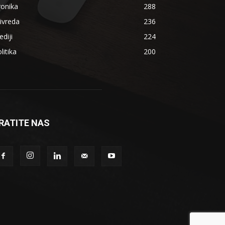
ronika
288
ivreda
236
diji
224
litika
200
RATITE NAS