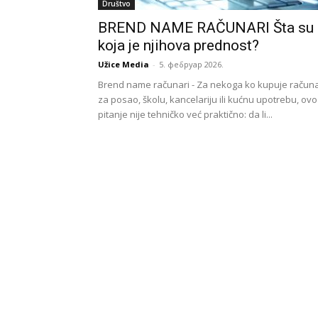
Društvo
BREND NAME RAČUNARI Šta su 
koja je njihova prednost?
Užice Media
-
5. фебруар 2026.
Brend name računari - Za nekoga ko kupuje račun
za posao, školu, kancelariju ili kućnu upotrebu, ovo
pitanje nije tehničko već praktično: da li...