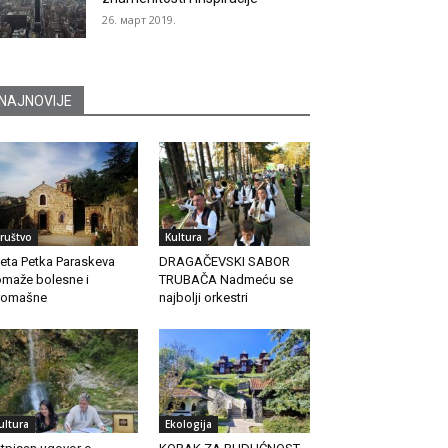
26. март 2019.
NAJNOVIJE
ruštvo
Kultura
eta Petka Paraskeva
DRAGAČEVSKI SABOR
maže bolesne i
TRUBAČA Nadmeću se
romašne
najbolji orkestri
ultura
Ekologija