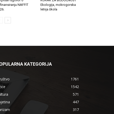
tpisan ugovor o
KORAK ZA BUDUĆNOST
finansiranju NAFFIT
Ekologija, mokrogorska
26.
letnja škola
OPULARNA KATEGORIJA
ruštvo
1761
ice
1542
ltura
571
jetina
447
urizam
317