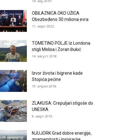
14. мај 2019.
OBILAZNICA OKO UŽICA
Obezbeđeno 30 miliona evra
11. март 2022.
TOMETINO POLJE Iz Londona
stigli Melisa i Zoran Đukić
14. август 2018.
Izvor života i bigrene kade
Stopića pećine
19. април 2018.
ZLAKUSA: Crepuljari stigoše do
UNESKA
8. март 2018.
NJUJORK Grad dobre energije,
znamenitosti i inspiracije