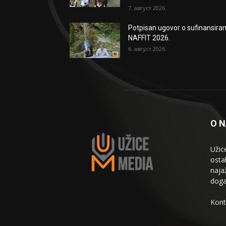
7. август 2026.
Potpisan ugovor o sufinansiran
NAFFIT 2026.
6. август 2026.
O 
Užic
osta
naja
doga
Kont