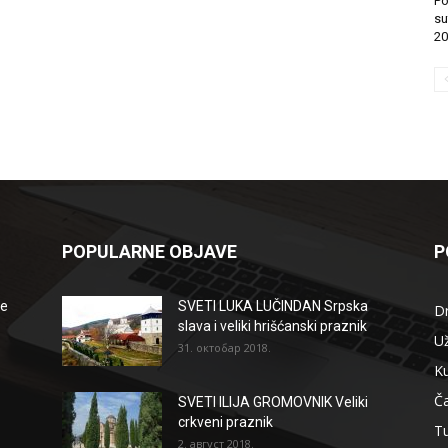
Po
su
20
POPULARNE OBJAVE
P
že
SVETI LUKA LUČINDAN Srpska
D
slava i veliki hrišćanski praznik
Už
31. октобар 2018.
Ku
Ča
SVETI ILIJA GROMOVNIK Veliki
crkveni praznik
T
2. август 2018.