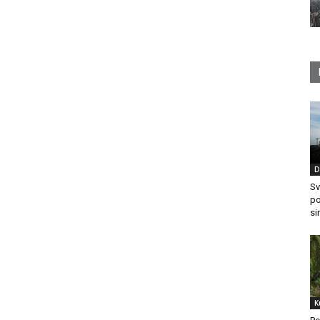
D
Sv
po
si
K