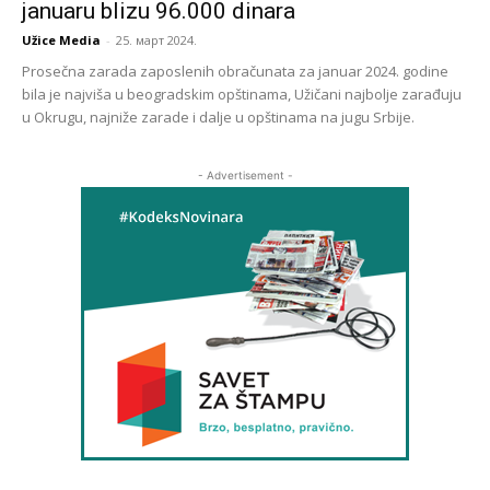
januaru blizu 96.000 dinara
Užice Media
-
25. март 2024.
Prosečna zarada zaposlenih obračunata za januar 2024. godine
bila je najviša u beogradskim opštinama, Užičani najbolje zarađuju
u Okrugu, najniže zarade i dalje u opštinama na jugu Srbije.
- Advertisement -