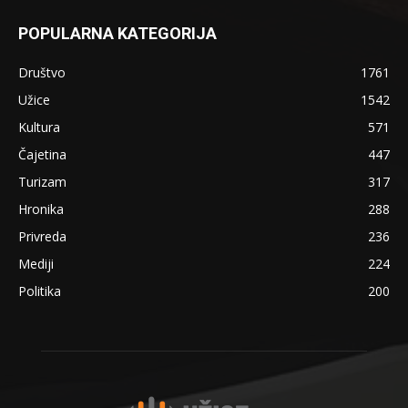
POPULARNA KATEGORIJA
Društvo
1761
Užice
1542
Kultura
571
Čajetina
447
Turizam
317
Hronika
288
Privreda
236
Mediji
224
Politika
200