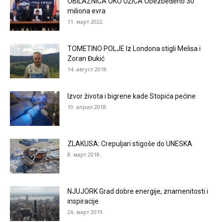
OBILAZNICA OKO UŽICA Obezbeđeno 30
miliona evra
11. март 2022.
TOMETINO POLJE Iz Londona stigli Melisa i
Zoran Đukić
14. август 2018.
Izvor života i bigrene kade Stopića pećine
19. април 2018.
ZLAKUSA: Crepuljari stigoše do UNESKA
8. март 2018.
NJUJORK Grad dobre energije, znamenitosti i
inspiracije
26. март 2019.