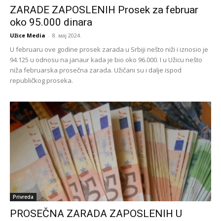
ZARADE ZAPOSLENIH Prosek za februar
oko 95.000 dinara
Užice Media
-
8. мај 2024.
U februaru ove godine prosek zarada u Srbiji nešto niži i iznosio je
94.125 u odnosu na janaur kada je bio oko 96.000. I u Užicu nešto
niža februarska prosečna zarada. Užičani su i dalje ispod
republičkog proseka.
Privreda
PROSEČNA ZARADA ZAPOSLENIH U