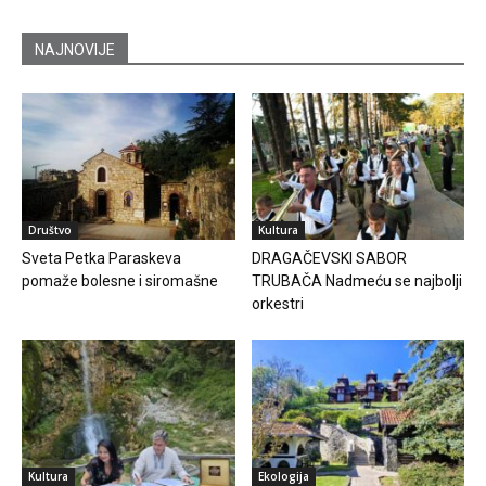
NAJNOVIJE
Društvo
Kultura
Sveta Petka Paraskeva
DRAGAČEVSKI SABOR
pomaže bolesne i siromašne
TRUBAČA Nadmeću se najbolji
orkestri
Kultura
Ekologija