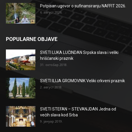
Potpisan ugovor o sufinansiranju NAFFIT 2026.
6. август 2026.
POPULARNE OBJAVE
SVETI LUKA LUČINDAN Srpska slava i veliki
hrišćanski praznik
31. октобар 2018.
SVETI ILIJA GROMOVNIK Veliki crkveni praznik
2. август 2018.
SVETI STEFAN – STEVANJDAN Jedna od
većih slava kod Srba
9. јануар 2019.