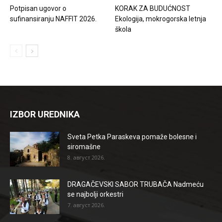
Potpisan ugovor o
KORAK ZA BUDUĆNOST
sufinansiranju NAFFIT 2026.
Ekologija, mokrogorska letnja
škola
IZBOR UREDNIKA
Sveta Petka Paraskeva pomaže bolesne i
siromašne
8. август 2026.
DRAGAČEVSKI SABOR TRUBAČA Nadmeću
se najbolji orkestri
7. август 2026.