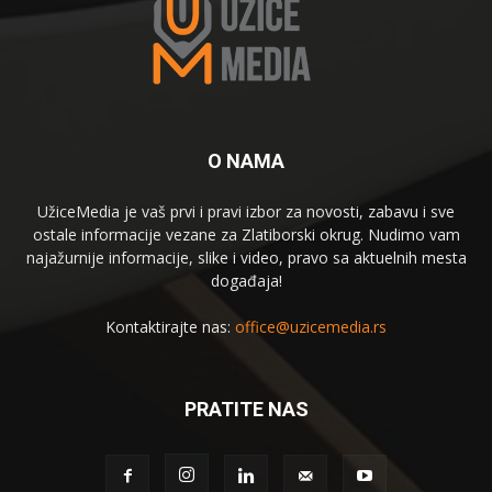
O NAMA
UžiceMedia je vaš prvi i pravi izbor za novosti, zabavu i sve
ostale informacije vezane za Zlatiborski okrug. Nudimo vam
najažurnije informacije, slike i video, pravo sa aktuelnih mesta
događaja!
Kontaktirajte nas:
office@uzicemedia.rs
PRATITE NAS