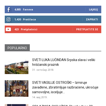
4,885
Fanova
LAJKUJ
1,420
Pratilaca
ZAPRATI
423
Pretplatnici
PRETPLATITE SE
POPULARNO
SVETI LUKA LUČINDAN Srpska slava i veliki
hrišćanski praznik
31. октобар 2018.
SVETI VASILIJE OSTROŠKI – Izmiruje
zavađene, zbratimljuje razbraćene, ukroćuje
samovoljne, isceljuje...
14. мај 2019.