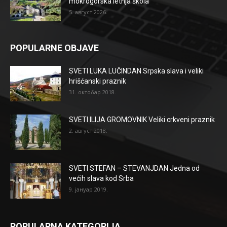
mokrogorska letnja škola
5. август 2026.
POPULARNE OBJAVE
SVETI LUKA LUČINDAN Srpska slava i veliki
hrišćanski praznik
31. октобар 2018.
SVETI ILIJA GROMOVNIK Veliki crkveni praznik
2. август 2018.
SVETI STEFAN – STEVANJDAN Jedna od
većih slava kod Srba
9. јануар 2019.
POPULARNA KATEGORIJA