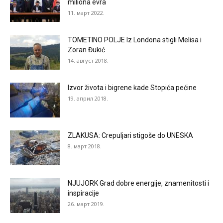
miliona evra
11. март 2022.
TOMETINO POLJE Iz Londona stigli Melisa i
Zoran Đukić
14. август 2018.
Izvor života i bigrene kade Stopića pećine
19. април 2018.
ZLAKUSA: Crepuljari stigoše do UNESKA
8. март 2018.
NJUJORK Grad dobre energije, znamenitosti i
inspiracije
26. март 2019.