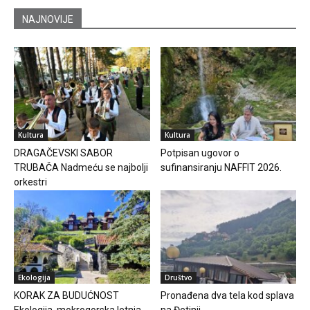
NAJNOVIJE
Kultura
Kultura
DRAGAČEVSKI SABOR
Potpisan ugovor o
TRUBAČA Nadmeću se najbolji
sufinansiranju NAFFIT 2026.
orkestri
Ekologija
Društvo
KORAK ZA BUDUĆNOST
Pronađena dva tela kod splava
Ekologija, mokrogorska letnja
na Đetinji