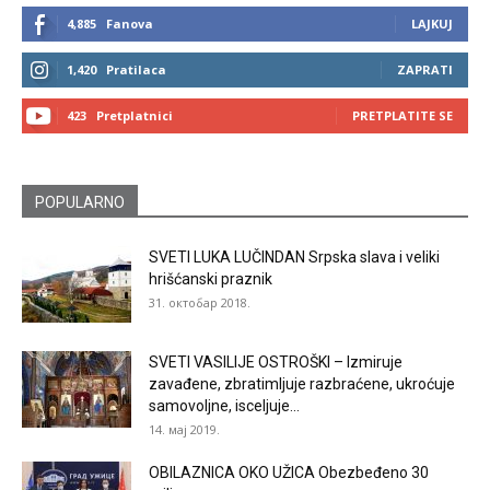
4,885
Fanova
LAJKUJ
1,420
Pratilaca
ZAPRATI
423
Pretplatnici
PRETPLATITE SE
POPULARNO
SVETI LUKA LUČINDAN Srpska slava i veliki
hrišćanski praznik
31. октобар 2018.
SVETI VASILIJE OSTROŠKI – Izmiruje
zavađene, zbratimljuje razbraćene, ukroćuje
samovoljne, isceljuje...
14. мај 2019.
OBILAZNICA OKO UŽICA Obezbeđeno 30