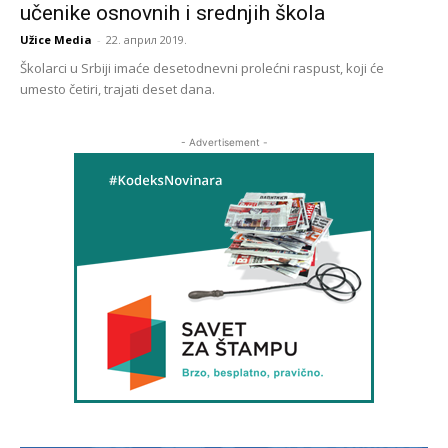
učenike osnovnih i srednjih škola
Užice Media
-
22. април 2019.
Školarci u Srbiji imaće desetodnevni prolećni raspust, koji će
umesto četiri, trajati deset dana.
- Advertisement -