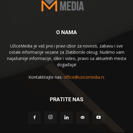
O NAMA
UžiceMedia je vaš prvi i pravi izbor za novosti, zabavu i sve
ostale informacije vezane za Zlatiborski okrug. Nudimo vam
najažurnije informacije, slike i video, pravo sa aktuelnih mesta
događaja!
Kontaktirajte nas:
office@uzicemedia.rs
PRATITE NAS