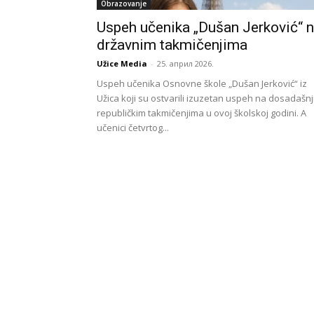
Obrazovanje
Uspeh učenika „Dušan Jerković“ 
državnim takmičenjima
Užice Media
-
25. април 2026.
Uspeh učenika Osnovne škole „Dušan Jerković“ iz
Užica koji su ostvarili izuzetan uspeh na dosadašn
republičkim takmičenjima u ovoj školskoj godini. A
učenici četvrtog...