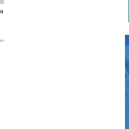
na
jim