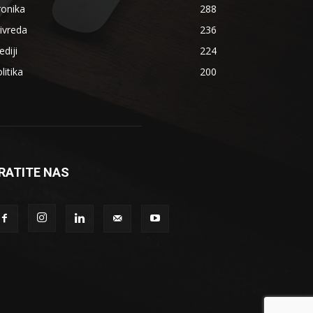
ronika
288
ivreda
236
diji
224
litika
200
RATITE NAS