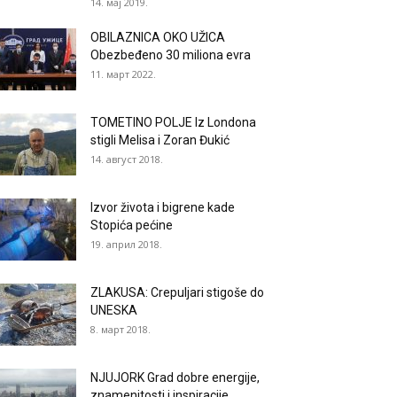
14. мај 2019.
OBILAZNICA OKO UŽICA
Obezbeđeno 30 miliona evra
11. март 2022.
TOMETINO POLJE Iz Londona
stigli Melisa i Zoran Đukić
14. август 2018.
Izvor života i bigrene kade
Stopića pećine
19. април 2018.
ZLAKUSA: Crepuljari stigoše do
UNESKA
8. март 2018.
NJUJORK Grad dobre energije,
znamenitosti i inspiracije