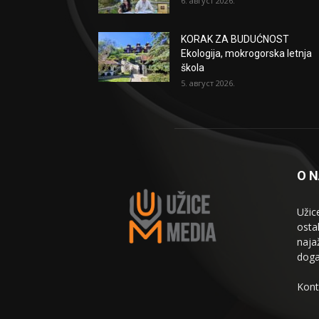
6. август 2026.
KORAK ZA BUDUĆNOST
Ekologija, mokrogorska letnja
škola
5. август 2026.
O 
Užic
osta
naja
doga
Kont