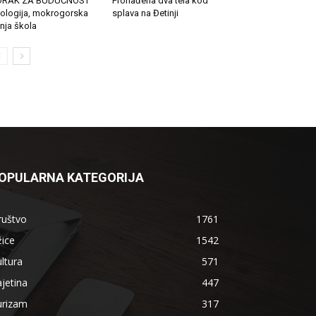
ORAK ZA BUDUĆNOST
Pronađena dva tela kod
ologija, mokrogorska
splava na Đetinji
tnja škola
OPULARNA KATEGORIJA
ruštvo
1761
ice
1542
ltura
571
jetina
447
urizam
317