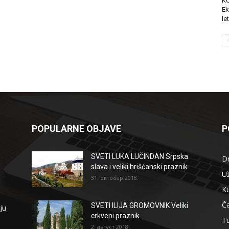
K
Ek
le
POPULARNE OBJAVE
P
SVETI LUKA LUČINDAN Srpska
D
slava i veliki hrišćanski praznik
Už
31. октобар 2018.
Ku
Ča
SVETI ILIJA GROMOVNIK Veliki
ju
crkveni praznik
T
2. август 2018.