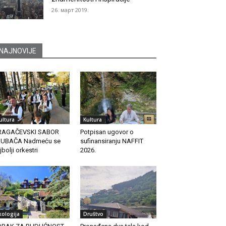
26. март 2019.
NAJNOVIJE
ultura
Kultura
RAGAČEVSKI SABOR
Potpisan ugovor o
RUBAČA Nadmeću se
sufinansiranju NAFFIT
jbolji orkestri
2026.
kologija
Društvo