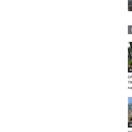
K
D
T
na
E