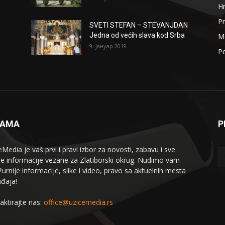
H
Pr
SVETI STEFAN – STEVANJDAN
Jedna od većih slava kod Srba
Me
9. јануар 2019.
Po
NAMA
P
eMedia je vaš prvi i pravi izbor za novosti, zabavu i sve
le informacije vezane za Zlatiborski okrug. Nudimo vam
žurnije informacije, slike i video, pravo sa aktuelnih mesta
đaja!
aktirajte nas:
office@uzicemedia.rs