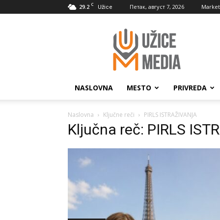
C
29.2
Петак, август 7, 2026
Market
Užice
UžiceMedia
NASLOVNA
MESTO
PRIVREDA
Naslovna
Ključne reči
PIRLS ISTRAŽIVANJA
Ključna reč: PIRLS IS