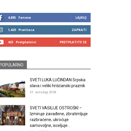
4,885
Fanova
LAJKUJ
1,420
Pratilaca
ZAPRATI
423
Pretplatnici
PRETPLATITE SE
POPULARNO
SVETI LUKA LUČINDAN Srpska
slava i veliki hrišćanski praznik
31. октобар 2018.
SVETI VASILIJE OSTROŠKI –
Izmiruje zavađene, zbratimljuje
razbraćene, ukroćuje
samovoljne, isceljuje...