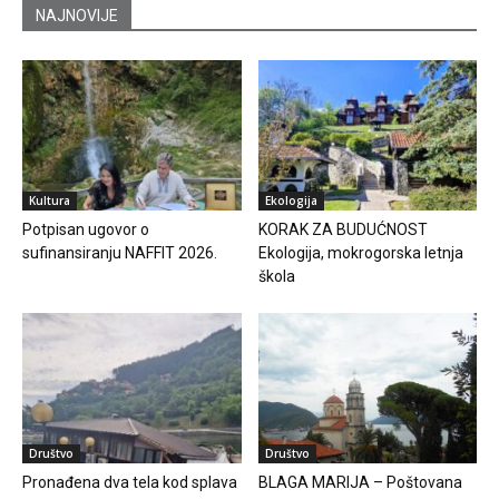
NAJNOVIJE
Kultura
Ekologija
Potpisan ugovor o
KORAK ZA BUDUĆNOST
sufinansiranju NAFFIT 2026.
Ekologija, mokrogorska letnja
škola
Društvo
Društvo
Pronađena dva tela kod splava
BLAGA MARIJA – Poštovana