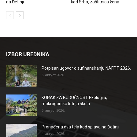
na Đetinji
kod Srba, zaštitnica žena
IZBOR UREDNIKA
Potpisan ugovor o sufinansiranju NAFFIT 2026.
6. август 2026.
KORAK ZA BUDUĆNOST Ekologija,
mokrogorska letnja škola
5. август 2026.
Pronađena dva tela kod splava na Đetinji
4. август 2026.