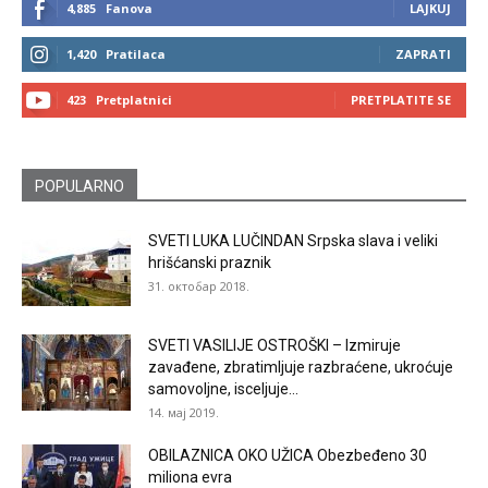
4,885
Fanova
LAJKUJ
1,420
Pratilaca
ZAPRATI
423
Pretplatnici
PRETPLATITE SE
POPULARNO
SVETI LUKA LUČINDAN Srpska slava i veliki
hrišćanski praznik
31. октобар 2018.
SVETI VASILIJE OSTROŠKI – Izmiruje
zavađene, zbratimljuje razbraćene, ukroćuje
samovoljne, isceljuje...
14. мај 2019.
OBILAZNICA OKO UŽICA Obezbeđeno 30
miliona evra