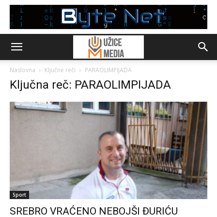
Naslovna
Ključne reči
PARAOLIMPIJADA
Ključna reč: PARAOLIMPIJADA
Sport
SREBRO VRAĆENO NEBOJŠI ĐURIĆU