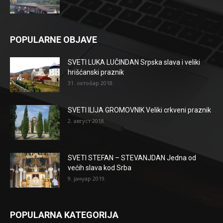
POPULARNE OBJAVE
SVETI LUKA LUČINDAN Srpska slava i veliki
hrišćanski praznik
31. октобар 2018.
SVETI ILIJA GROMOVNIK Veliki crkveni praznik
2. август 2018.
SVETI STEFAN – STEVANJDAN Jedna od
većih slava kod Srba
9. јануар 2019.
POPULARNA KATEGORIJA