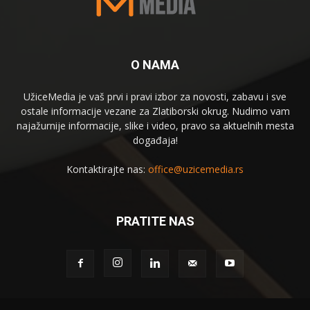
O NAMA
UžiceMedia je vaš prvi i pravi izbor za novosti, zabavu i sve
ostale informacije vezane za Zlatiborski okrug. Nudimo vam
najažurnije informacije, slike i video, pravo sa aktuelnih mesta
događaja!
Kontaktirajte nas:
office@uzicemedia.rs
PRATITE NAS