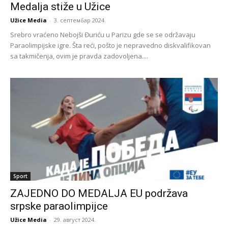
Medalja stiže u Užice
Užice Media
-
3. септембар 2024.
Srebro vraćeno Nebojši Đuriću u Parizu gde se se održavaju
Paraolimpijske igre. Šta reći, pošto je nepravedno diskvalifikovan
sa takmičenja, ovim je pravda zadovoljena....
Sport
ZAJEDNO DO MEDALJA EU podržava
srpske paraolimpijce
Užice Media
-
29. август 2024.