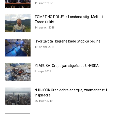
11. март 2022.
TOMETINO POLJE Iz Londona stigli Melisa i
Zoran Đukić
14. август 2018.
Izvor života i bigrene kade Stopića pećine
19. април 2018.
ZLAKUSA: Crepuljari stigoše do UNESKA
8. март 2018.
NJUJORK Grad dobre energije, znamenitosti i
inspiracije
26. март 2019.