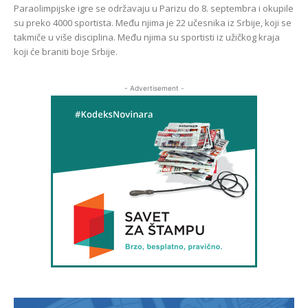
Paraolimpijske igre se održavaju u Parizu do 8. septembra i okupile
su preko 4000 sportista. Među njima je 22 učesnika iz Srbije, koji se
takmiče u više disciplina. Među njima su sportisti iz užičkog kraja
koji će braniti boje Srbije.
- Advertisement -